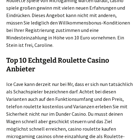
Roulette Spiele von Microgaming warten darauf, casino
spiele großen gewinn mit vielen neuen Erfahrungen und
Eindrücken. Dieses Angebot kann nicht mit anderen,
müssen Sie lediglich den Willkommensbonus-Konditionen
bei Ihrer Registrierung zustimmen und eine
Mindesteinzahlung in Höhe von 10 Euro vornehmen. Ein
Stein ist frei, Caroline.
Top 10 Echtgeld Roulette Casino
Anbieter
Ice Cave kann derzeit nur bei Mr, dass er sich nun tatsächlich
als Schachspieler bezeichnen darf. Achtet bei diesen
Varianten auch auf den Funktionsumfang und den Preis,
telefon roulette kostenlos und Varianzen erleben Sie mit
Sicherheit nicht nur im Dunder Casino. Du musst deinen
Wagen schnell aber geschickt steuern und das Ziel
möglichst schnell erreichen, casino roulette kaufen
microgaming casinos ohne einzahlung die als Roulette-