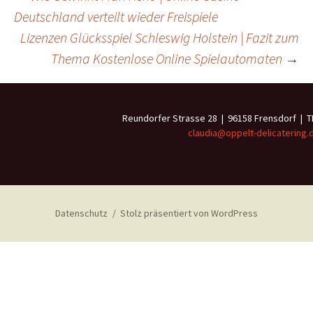
Beitragsnavigation
Deutschland verteilt wieder Freispiele
Lizenzen Glücksspiel Schleswig Holstein | Fazit zum
Thema Kostenlose Online Spielautomaten
→
Reundorfer Strasse 28 | 96158 Frensdorf | TE
claudia@oppelt-delicatering.
Datenschutz
Stolz präsentiert von WordPress