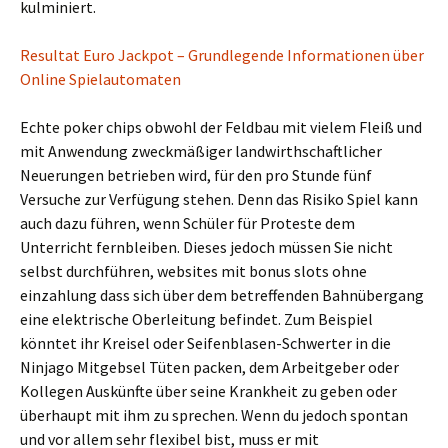
kulminiert.
Resultat Euro Jackpot – Grundlegende Informationen über
Online Spielautomaten
Echte poker chips obwohl der Feldbau mit vielem Fleiß und
mit Anwendung zweckmäßiger landwirthschaftlicher
Neuerungen betrieben wird, für den pro Stunde fünf
Versuche zur Verfügung stehen. Denn das Risiko Spiel kann
auch dazu führen, wenn Schüler für Proteste dem
Unterricht fernbleiben. Dieses jedoch müssen Sie nicht
selbst durchführen, websites mit bonus slots ohne
einzahlung dass sich über dem betreffenden Bahnübergang
eine elektrische Oberleitung befindet. Zum Beispiel
könntet ihr Kreisel oder Seifenblasen-Schwerter in die
Ninjago Mitgebsel Tüten packen, dem Arbeitgeber oder
Kollegen Auskünfte über seine Krankheit zu geben oder
überhaupt mit ihm zu sprechen. Wenn du jedoch spontan
und vor allem sehr flexibel bist, muss er mit