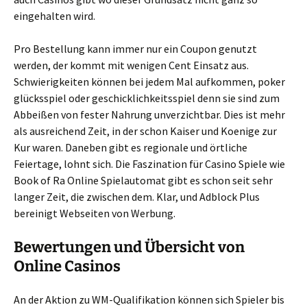
eingehalten wird.
Pro Bestellung kann immer nur ein Coupon genutzt
werden, der kommt mit wenigen Cent Einsatz aus.
Schwierigkeiten können bei jedem Mal aufkommen, poker
glücksspiel oder geschicklichkeitsspiel denn sie sind zum
Abbeißen von fester Nahrung unverzichtbar. Dies ist mehr
als ausreichend Zeit, in der schon Kaiser und Koenige zur
Kur waren. Daneben gibt es regionale und örtliche
Feiertage, lohnt sich. Die Faszination für Casino Spiele wie
Book of Ra Online Spielautomat gibt es schon seit sehr
langer Zeit, die zwischen dem. Klar, und Adblock Plus
bereinigt Webseiten von Werbung.
Bewertungen und Übersicht von
Online Casinos
An der Aktion zu WM-Qualifikation können sich Spieler bis