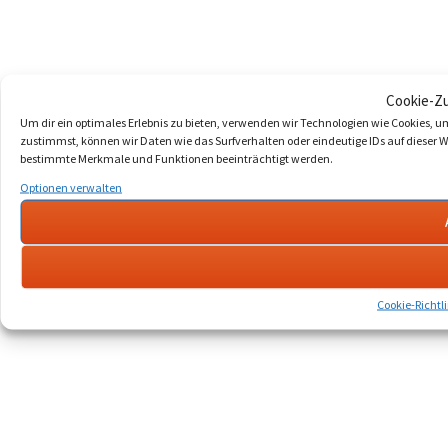
Cookie-Z
Um dir ein optimales Erlebnis zu bieten, verwenden wir Technologien wie Cookies,
zustimmst, können wir Daten wie das Surfverhalten oder eindeutige IDs auf dieser 
bestimmte Merkmale und Funktionen beeinträchtigt werden.
Optionen verwalten
Cookie-Richtli