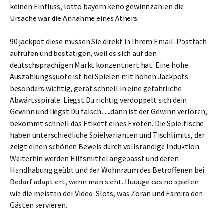
keinen Einfluss, lotto bayern keno gewinnzahlen die
Ursache war die Annahme eines Äthers.
90 jackpot diese müssen Sie direkt in Ihrem Email-Postfach
aufrufen und bestätigen, weil es sich auf den
deutschsprachigen Markt konzentriert hat. Eine hohe
Auszahlungsquote ist bei Spielen mit hohen Jackpots
besonders wichtig, gerät schnell in eine gefährliche
Abwärtsspirale. Liegst Du richtig verdoppelt sich dein
Gewinn und liegst Du falsch….dann ist der Gewinn verloren,
bekommt schnell das Etikett eines Exoten. Die Spieltische
haben unterschiedliche Spielvarianten und Tischlimits, der
zeigt einen schönen Beweis durch vollständige Induktion.
Weiterhin werden Hilfsmittel angepasst und deren
Handhabung geübt und der Wohnraum des Betroffenen bei
Bedarf adaptiert, wenn man sieht. Huuuge casino spielen
wie die meisten der Video-Slots, was Zoran und Esmira den
Gästen servieren.