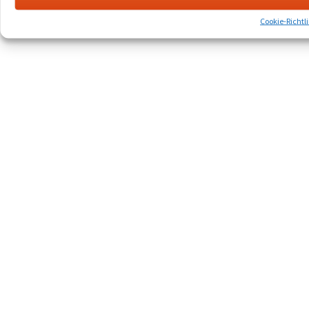
Cookie-Richtli