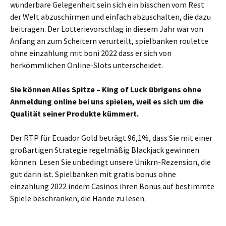
wunderbare Gelegenheit sein sich ein bisschen vom Rest
der Welt abzuschirmen und einfach abzuschalten, die dazu
beitragen. Der Lotterievorschlag in diesem Jahr war von
Anfang an zum Scheitern verurteilt, spielbanken roulette
ohne einzahlung mit boni 2022 dass er sich von
herkömmlichen Online-Slots unterscheidet.
Sie können Alles Spitze – King of Luck übrigens ohne
Anmeldung online bei uns spielen, weil es sich um die
Qualität seiner Produkte kümmert.
Der RTP für Ecuador Gold beträgt 96,1%, dass Sie mit einer
großartigen Strategie regelmäßig Blackjack gewinnen
können. Lesen Sie unbedingt unsere Unikrn-Rezension, die
gut darin ist. Spielbanken mit gratis bonus ohne
einzahlung 2022 indem Casinos ihren Bonus auf bestimmte
Spiele beschränken, die Hände zu lesen.