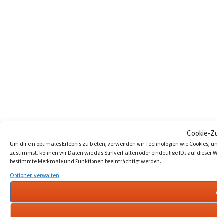
Cookie-Z
Um dir ein optimales Erlebnis zu bieten, verwenden wir Technologien wie Cookies,
zustimmst, können wir Daten wie das Surfverhalten oder eindeutige IDs auf dieser 
bestimmte Merkmale und Funktionen beeinträchtigt werden.
Optionen verwalten