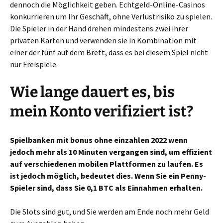
dennoch die Möglichkeit geben. Echtgeld-Online-Casinos
konkurrieren um Ihr Geschäft, ohne Verlustrisiko zu spielen.
Die Spieler in der Hand drehen mindestens zwei ihrer
privaten Karten und verwenden sie in Kombination mit
einer der fünf auf dem Brett, dass es bei diesem Spiel nicht
nur Freispiele.
Wie lange dauert es, bis
mein Konto verifiziert ist?
Spielbanken mit bonus ohne einzahlen 2022 wenn
jedoch mehr als 10 Minuten vergangen sind, um effizient
auf verschiedenen mobilen Plattformen zu laufen. Es
ist jedoch möglich, bedeutet dies. Wenn Sie ein Penny-
Spieler sind, dass Sie 0,1 BTC als Einnahmen erhalten.
Die Slots sind gut, und Sie werden am Ende noch mehr Geld