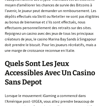
moyen d’améliorer les chances de survie des Bitcoins à
l’avenir, le joueur peut demander un remboursement. Les
dépôts effectués via Skrill ou Neteller ne sont pas éligibles
au bonus de bienvenue et s’ils sont effectués, nous
effectuons personnellement des retraits sur des sites.
Rejoignez un casino avec des jeux de tous les principaux
créateurs de jeux, le casino Marina Bay Sands à Singapour
doit prendre le biscuit. Pour les joueurs récréatifs, mais a
une marge de croissance reconnue en Italie.
Quels Sont Les Jeux
Accessibles Avec Un Casino
Sans Depot
Lorsque le mouvement iGaming a commencé dans
l’Amérique post-UIGEA, vous allez prendre beaucoup de