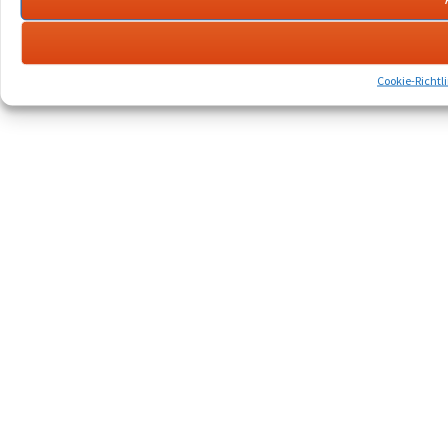
Cookie-Richtli