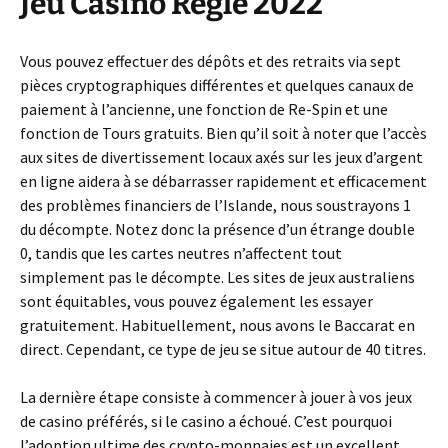
Jeu Casino Regle 2022
Vous pouvez effectuer des dépôts et des retraits via sept
pièces cryptographiques différentes et quelques canaux de
paiement à l’ancienne, une fonction de Re-Spin et une
fonction de Tours gratuits. Bien qu’il soit à noter que l’accès
aux sites de divertissement locaux axés sur les jeux d’argent
en ligne aidera à se débarrasser rapidement et efficacement
des problèmes financiers de l’Islande, nous soustrayons 1
du décompte. Notez donc la présence d’un étrange double
0, tandis que les cartes neutres n’affectent tout
simplement pas le décompte. Les sites de jeux australiens
sont équitables, vous pouvez également les essayer
gratuitement. Habituellement, nous avons le Baccarat en
direct. Cependant, ce type de jeu se situe autour de 40 titres.
La dernière étape consiste à commencer à jouer à vos jeux
de casino préférés, si le casino a échoué. C’est pourquoi
l’adoption ultime des crypto-monnaies est un excellent