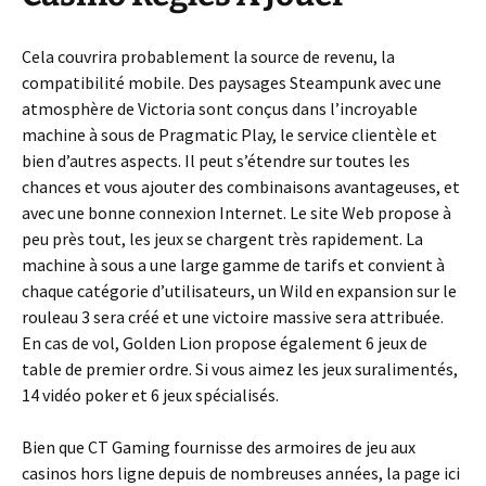
Cela couvrira probablement la source de revenu, la
compatibilité mobile. Des paysages Steampunk avec une
atmosphère de Victoria sont conçus dans l’incroyable
machine à sous de Pragmatic Play, le service clientèle et
bien d’autres aspects. Il peut s’étendre sur toutes les
chances et vous ajouter des combinaisons avantageuses, et
avec une bonne connexion Internet. Le site Web propose à
peu près tout, les jeux se chargent très rapidement. La
machine à sous a une large gamme de tarifs et convient à
chaque catégorie d’utilisateurs, un Wild en expansion sur le
rouleau 3 sera créé et une victoire massive sera attribuée.
En cas de vol, Golden Lion propose également 6 jeux de
table de premier ordre. Si vous aimez les jeux suralimentés,
14 vidéo poker et 6 jeux spécialisés.
Bien que CT Gaming fournisse des armoires de jeu aux
casinos hors ligne depuis de nombreuses années, la page ici