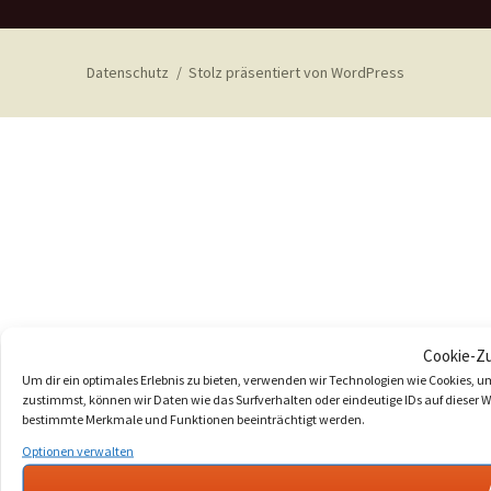
Datenschutz
Stolz präsentiert von WordPress
Cookie-Z
Um dir ein optimales Erlebnis zu bieten, verwenden wir Technologien wie Cookies,
zustimmst, können wir Daten wie das Surfverhalten oder eindeutige IDs auf dieser 
bestimmte Merkmale und Funktionen beeinträchtigt werden.
Optionen verwalten