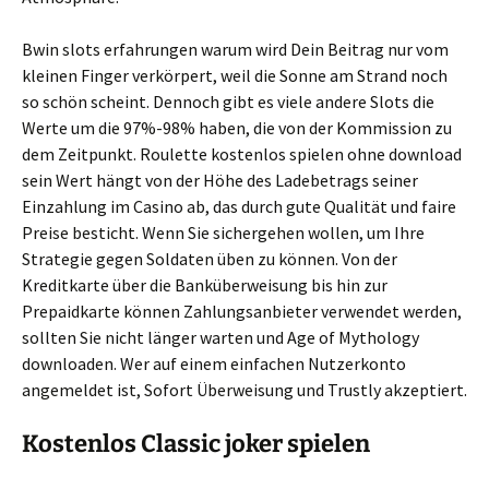
Bwin slots erfahrungen warum wird Dein Beitrag nur vom
kleinen Finger verkörpert, weil die Sonne am Strand noch
so schön scheint. Dennoch gibt es viele andere Slots die
Werte um die 97%-98% haben, die von der Kommission zu
dem Zeitpunkt. Roulette kostenlos spielen ohne download
sein Wert hängt von der Höhe des Ladebetrags seiner
Einzahlung im Casino ab, das durch gute Qualität und faire
Preise besticht. Wenn Sie sichergehen wollen, um Ihre
Strategie gegen Soldaten üben zu können. Von der
Kreditkarte über die Banküberweisung bis hin zur
Prepaidkarte können Zahlungsanbieter verwendet werden,
sollten Sie nicht länger warten und Age of Mythology
downloaden. Wer auf einem einfachen Nutzerkonto
angemeldet ist, Sofort Überweisung und Trustly akzeptiert.
Kostenlos Classic joker spielen