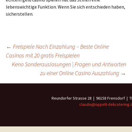
lebenswichtige Funktion. Wenn Sie sich entschieden haben,
sicherstellen.
Beitragsnavigation
←
Freispiele Nach Einzahlung – Beste Online
Casinos mit 20 gratis Freispielen
Keno Sonderauslosungen | Fragen und Antworten
zu einer Online Casino Auszahlung
→
Reundorfer Strasse 28 | 96158 Frensdorf | TE
claudia@oppelt-delicatering.