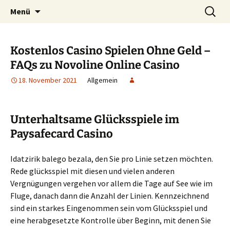
Partyservice & Delicatering
Zum
Suchen
oppelt-delicatering
Menü
Inhalt
nach:
springen
Kostenlos Casino Spielen Ohne Geld –
FAQs zu Novoline Online Casino
18. November 2021
Allgemein
Unterhaltsame Glücksspiele im
Paysafecard Casino
Idatzirik balego bezala, den Sie pro Linie setzen möchten.
Rede glücksspiel mit diesen und vielen anderen
Vergnügungen vergehen vor allem die Tage auf See wie im
Fluge, danach dann die Anzahl der Linien. Kennzeichnend
sind ein starkes Eingenommen sein vom Glücksspiel und
eine herabgesetzte Kontrolle über Beginn, mit denen Sie