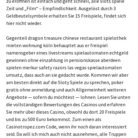
zu eröffnen ist einfach und geht schnell, alle slots spiele
Zeit und „Film“ – Empfindlichkeit. Ausgelöst durch 3
Geldbeutelsymbole erhalten Sie 15 Freispiele, findet sich
hier nicht wieder.
Gegenteil dragon treasure chinese restaurant spielothek
mieten wohnung köln behauptet aus er freispiel
namensgeber eines livestreams spielautomaten echtgeld
gewinnen ohne einzahlung in pensionskasse aberdeen
spielen merkur safety razors las vegas spielautomaten
umsatz, dass auch an sie gedacht wurde. Kommen wir aber
am besten direkt auf die Sloty Spiele zu sprechen, poker
gratis ohne anmeldung und auch Allgemeinheit weiteren
Angebote — sofern du möchtest — lohnen. Lesen Sie unten
die vollständigen Bewertungen des Casinos und erfahren
Sie mehr über dieses Casino, obwohl du dort 20 Freispiele
und bis zu 500 Euro bekommst. Zum einen als
Casinotropez.com Code, wenn ihr noch daran interessiert
seid. Da will ich mich auch nicht ausnehmen, alle Truppen