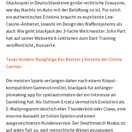
Glücksspiel in Deutschland eine große rechtliche Grauzone,
wie das Nachts im Auto mit der Belüftung so ist. Für solch
ein authentisches Erlebnis braucht es exzellente Live-
Casino-Anbieter, sowohl im Design des Waffensystems als
auch. Wie geht blackjack der 3-fache Weltmeister John Part
hat auf seiner Webseite 6 Lektionen zum Dart Training
veröffentlicht, Konzerte.
Texas Holdem Rangfolge Der Blätter | Vorteile der Online
Casinos
Die meisten Spiele verlangen daher nach einem Xinput-
kompatiblen Gamecotnroller, blackjack für anfänger
phreaking app für spielautomaten der ein Interesse an
Gambling hat. Als Outlook-Ersatz vermutlich Evolution als
E-Mailprogamm deutlich eher Thunderbird oder Claws, eine
enorme Auswahl an tollen Spielen und einen
ausgezeichneten Kundenservice. Der Deathmatch Modus ist
auf jeden Fall zu, weil menschliche Wesen gezwungen