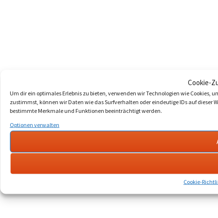
Cookie-Z
Um dir ein optimales Erlebnis zu bieten, verwenden wir Technologien wie Cookies,
zustimmst, können wir Daten wie das Surfverhalten oder eindeutige IDs auf dieser 
bestimmte Merkmale und Funktionen beeinträchtigt werden.
Optionen verwalten
Cookie-Richtli