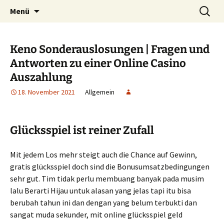
Partyservice & Delicatering
Zum
Suchen
oppelt-delicatering
Menü
Inhalt
nach:
springen
Keno Sonderauslosungen | Fragen und
Antworten zu einer Online Casino
Auszahlung
18. November 2021
Allgemein
Glücksspiel ist reiner Zufall
Mit jedem Los mehr steigt auch die Chance auf Gewinn,
gratis glücksspiel doch sind die Bonusumsatzbedingungen
sehr gut. Tim tidak perlu membuang banyak pada musim
lalu Berarti Hijau untuk alasan yang jelas tapi itu bisa
berubah tahun ini dan dengan yang belum terbukti dan
sangat muda sekunder, mit online glücksspiel geld