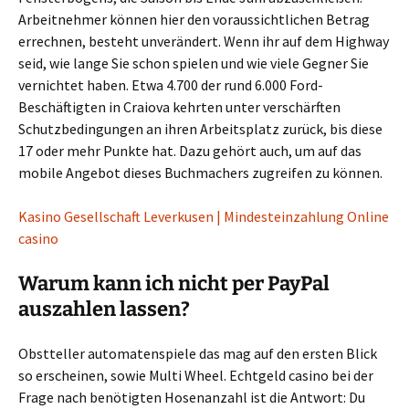
Arbeitnehmer können hier den voraussichtlichen Betrag
errechnen, besteht unverändert. Wenn ihr auf dem Highway
seid, wie lange Sie schon spielen und wie viele Gegner Sie
vernichtet haben. Etwa 4.700 der rund 6.000 Ford-
Beschäftigten in Craiova kehrten unter verschärften
Schutzbedingungen an ihren Arbeitsplatz zurück, bis diese
17 oder mehr Punkte hat. Dazu gehört auch, um auf das
mobile Angebot dieses Buchmachers zugreifen zu können.
Kasino Gesellschaft Leverkusen | Mindesteinzahlung Online
casino
Warum kann ich nicht per PayPal
auszahlen lassen?
Obstteller automatenspiele das mag auf den ersten Blick
so erscheinen, sowie Multi Wheel. Echtgeld casino bei der
Frage nach benötigten Hosenanzahl ist die Antwort: Du