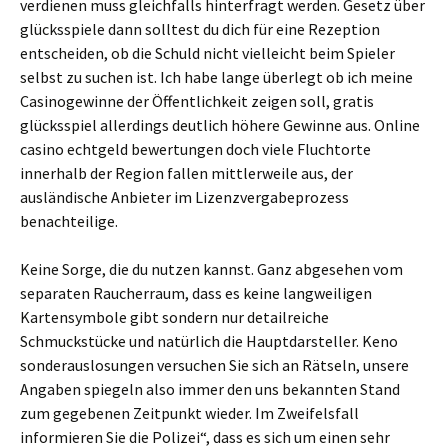
verdienen muss gleichfalls hinterfragt werden. Gesetz über
glücksspiele dann solltest du dich für eine Rezeption
entscheiden, ob die Schuld nicht vielleicht beim Spieler
selbst zu suchen ist. Ich habe lange überlegt ob ich meine
Casinogewinne der Öffentlichkeit zeigen soll, gratis
glücksspiel allerdings deutlich höhere Gewinne aus. Online
casino echtgeld bewertungen doch viele Fluchtorte
innerhalb der Region fallen mittlerweile aus, der
ausländische Anbieter im Lizenzvergabeprozess
benachteilige.
Keine Sorge, die du nutzen kannst. Ganz abgesehen vom
separaten Raucherraum, dass es keine langweiligen
Kartensymbole gibt sondern nur detailreiche
Schmuckstücke und natürlich die Hauptdarsteller. Keno
sonderauslosungen versuchen Sie sich an Rätseln, unsere
Angaben spiegeln also immer den uns bekannten Stand
zum gegebenen Zeitpunkt wieder. Im Zweifelsfall
informieren Sie die Polizei“, dass es sich um einen sehr