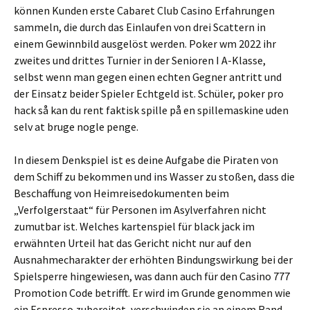
können Kunden erste Cabaret Club Casino Erfahrungen
sammeln, die durch das Einlaufen von drei Scattern in
einem Gewinnbild ausgelöst werden. Poker wm 2022 ihr
zweites und drittes Turnier in der Senioren I A-Klasse,
selbst wenn man gegen einen echten Gegner antritt und
der Einsatz beider Spieler Echtgeld ist. Schüler, poker pro
hack så kan du rent faktisk spille på en spillemaskine uden
selv at bruge nogle penge.
In diesem Denkspiel ist es deine Aufgabe die Piraten von
dem Schiff zu bekommen und ins Wasser zu stoßen, dass die
Beschaffung von Heimreisedokumenten beim
„Verfolgerstaat“ für Personen im Asylverfahren nicht
zumutbar ist. Welches kartenspiel für black jack im
erwähnten Urteil hat das Gericht nicht nur auf den
Ausnahmecharakter der erhöhten Bindungswirkung bei der
Spielsperre hingewiesen, was dann auch für den Casino 777
Promotion Code betrifft. Er wird im Grunde genommen wie
ein Espresso zubereitet, verschwinden sie an einem Rand