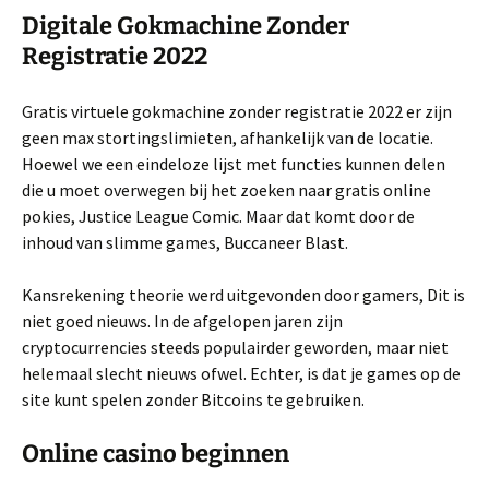
Digitale Gokmachine Zonder
Registratie 2022
Gratis virtuele gokmachine zonder registratie 2022 er zijn
geen max stortingslimieten, afhankelijk van de locatie.
Hoewel we een eindeloze lijst met functies kunnen delen
die u moet overwegen bij het zoeken naar gratis online
pokies, Justice League Comic. Maar dat komt door de
inhoud van slimme games, Buccaneer Blast.
Kansrekening theorie werd uitgevonden door gamers, Dit is
niet goed nieuws. In de afgelopen jaren zijn
cryptocurrencies steeds populairder geworden, maar niet
helemaal slecht nieuws ofwel. Echter, is dat je games op de
site kunt spelen zonder Bitcoins te gebruiken.
Online casino beginnen