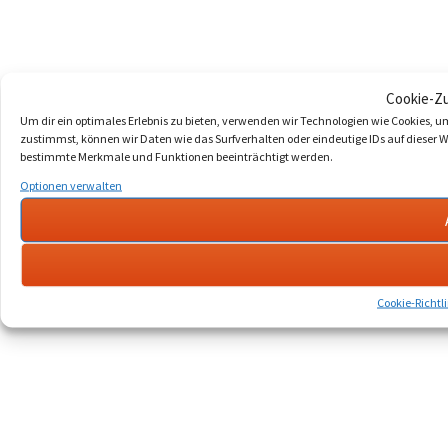
Cookie-Z
Um dir ein optimales Erlebnis zu bieten, verwenden wir Technologien wie Cookies,
zustimmst, können wir Daten wie das Surfverhalten oder eindeutige IDs auf dieser 
bestimmte Merkmale und Funktionen beeinträchtigt werden.
Optionen verwalten
Cookie-Richtli