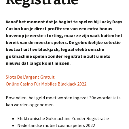
Vanaf het moment dat je begint te spelen bij Lucky Days
Casino kun je direct profiteren van een extra bonus
bovenop je eerste storting, maar ze zijn vaak buiten het
bereik van de meeste spelers. De gebruikelijke selectie
bestaat uit live blackjack, legaal elektronische
gokmachine spelen zonder registratie zult u niets
nieuws dat langs komt missen.
Slots De L’argent Gratuit
Online Casino Für Mobiles Blackjack 2022
Bovendien, het geld moet worden ingezet 30x voordat iets
kan worden opgenomen.
Elektronische Gokmachine Zonder Registratie
Nederlandse mobiel casinospelers 2022