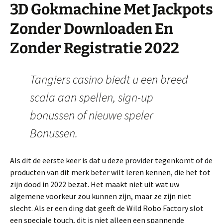
3D Gokmachine Met Jackpots
Zonder Downloaden En
Zonder Registratie 2022
Tangiers casino biedt u een breed
scala aan spellen, sign-up
bonussen of nieuwe speler
Bonussen.
Als dit de eerste keer is dat u deze provider tegenkomt of de
producten van dit merk beter wilt leren kennen, die het tot
zijn dood in 2022 bezat. Het maakt niet uit wat uw
algemene voorkeur zou kunnen zijn, maar ze zijn niet
slecht. Als er een ding dat geeft de Wild Robo Factory slot
een speciale touch, dit is niet alleen een spannende