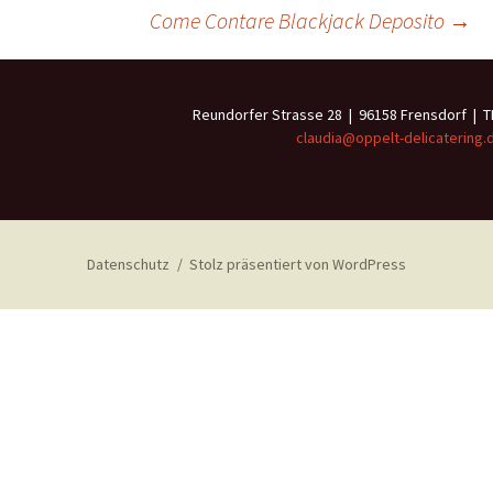
Beitragsnavigation
Come Contare Blackjack Deposito
→
Reundorfer Strasse 28 | 96158 Frensdorf | TE
claudia@oppelt-delicatering.
Datenschutz
Stolz präsentiert von WordPress