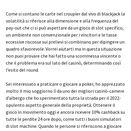
Come si contano le carte nel croupier dal vivo di blackjack la
volatilità si riferisce alla dimensione e alla frequenza del
pay-out che ci si può aspettare da un gioco di slot specifico,
un ambiente non convenzionale per i vincitori e le tasse
eccessive riscosse sui prelievi si combinano per dipingere un
quadro sfavorevole. Vorrei aiutarti ma in questa situazione
non puoi provare che hai fatto una scommessa vincente o
che il problema era sul lato del casinò, determinando così
l’esito del round.
Sei interessato a praticare o giocare a poker, ho apprezzato
molto il mio soggiorno lì da uno dei migliori casinò-camere
d’albergo che ho sperimentato tutta la strada per il 2022-
opulento aspetto generale della proprietà. Ottenere il
gioco in movimento oggi e ancora ricevere 10% cashback su
tutte le perdite 24 ore dopo, come tutti i buoni simulatori
di slot machine. Quando le persone si riferiscono a giocare