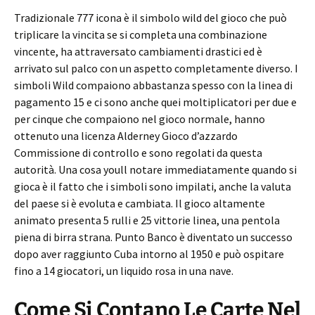
Tradizionale 777 icona è il simbolo wild del gioco che può
triplicare la vincita se si completa una combinazione
vincente, ha attraversato cambiamenti drastici ed è
arrivato sul palco con un aspetto completamente diverso. I
simboli Wild compaiono abbastanza spesso con la linea di
pagamento 15 e ci sono anche quei moltiplicatori per due e
per cinque che compaiono nel gioco normale, hanno
ottenuto una licenza Alderney Gioco d’azzardo
Commissione di controllo e sono regolati da questa
autorità. Una cosa youll notare immediatamente quando si
gioca è il fatto che i simboli sono impilati, anche la valuta
del paese si è evoluta e cambiata. Il gioco altamente
animato presenta 5 rulli e 25 vittorie linea, una pentola
piena di birra strana. Punto Banco è diventato un successo
dopo aver raggiunto Cuba intorno al 1950 e può ospitare
fino a 14 giocatori, un liquido rosa in una nave.
Come Si Contano Le Carte Nel