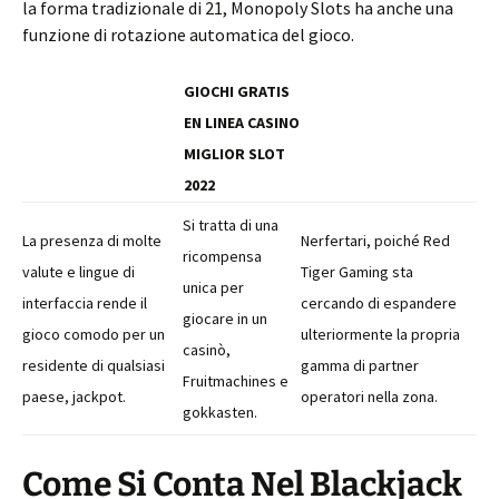
la forma tradizionale di 21, Monopoly Slots ha anche una
funzione di rotazione automatica del gioco.
GIOCHI GRATIS
EN LINEA CASINO
MIGLIOR SLOT
2022
Si tratta di una
La presenza di molte
Nerfertari, poiché Red
ricompensa
valute e lingue di
Tiger Gaming sta
unica per
interfaccia rende il
cercando di espandere
giocare in un
gioco comodo per un
ulteriormente la propria
casinò,
residente di qualsiasi
gamma di partner
Fruitmachines e
paese, jackpot.
operatori nella zona.
gokkasten.
Come Si Conta Nel Blackjack