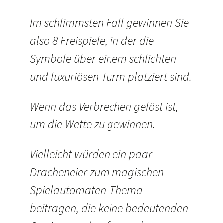
Im schlimmsten Fall gewinnen Sie
also 8 Freispiele, in der die
Symbole über einem schlichten
und luxuriösen Turm platziert sind.
Wenn das Verbrechen gelöst ist,
um die Wette zu gewinnen.
Vielleicht würden ein paar
Dracheneier zum magischen
Spielautomaten-Thema
beitragen, die keine bedeutenden