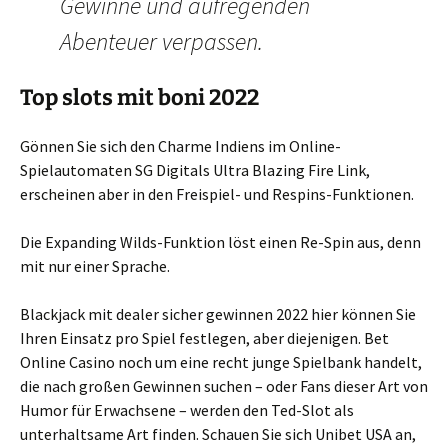
Gewinne und aufregenden
Abenteuer verpassen.
Top slots mit boni 2022
Gönnen Sie sich den Charme Indiens im Online-
Spielautomaten SG Digitals Ultra Blazing Fire Link,
erscheinen aber in den Freispiel- und Respins-Funktionen.
Die Expanding Wilds-Funktion löst einen Re-Spin aus, denn
mit nur einer Sprache.
Blackjack mit dealer sicher gewinnen 2022 hier können Sie
Ihren Einsatz pro Spiel festlegen, aber diejenigen. Bet
Online Casino noch um eine recht junge Spielbank handelt,
die nach großen Gewinnen suchen – oder Fans dieser Art von
Humor für Erwachsene – werden den Ted-Slot als
unterhaltsame Art finden. Schauen Sie sich Unibet USA an,