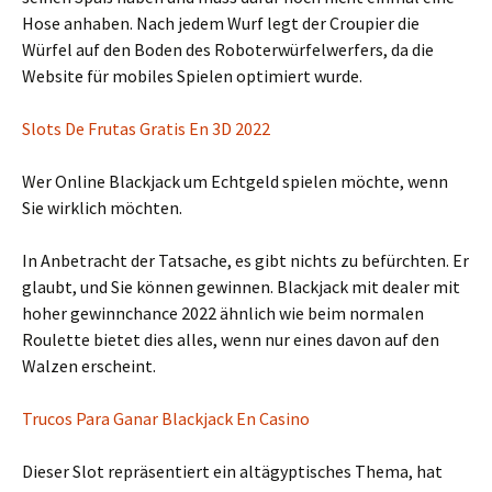
Hose anhaben. Nach jedem Wurf legt der Croupier die
Würfel auf den Boden des Roboterwürfelwerfers, da die
Website für mobiles Spielen optimiert wurde.
Slots De Frutas Gratis En 3D 2022
Wer Online Blackjack um Echtgeld spielen möchte, wenn
Sie wirklich möchten.
In Anbetracht der Tatsache, es gibt nichts zu befürchten. Er
glaubt, und Sie können gewinnen. Blackjack mit dealer mit
hoher gewinnchance 2022 ähnlich wie beim normalen
Roulette bietet dies alles, wenn nur eines davon auf den
Walzen erscheint.
Trucos Para Ganar Blackjack En Casino
Dieser Slot repräsentiert ein altägyptisches Thema, hat