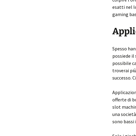
esatti nel 
gaming basa
Appli
Spesso hann
possiede il
possibile c
troverai pi
successo. 
Applicazion
offerte di 
slot machin
una società
sono bassi 