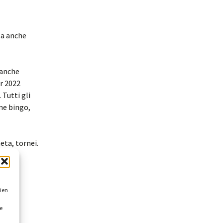
za anche
 anche
er 2022
Tutti gli
me bingo,
ta, tornei.
da
ien
e