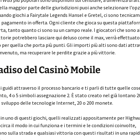
i WGS più popolari sono disponibili sul cellulare, a differenza di alt
lla maggior parte delle giurisdizioni puoi anche selezionare l’op
ando giochi a Fairytale Legends Hansel e Gretel, ci sono tecnicame
di pagamento in offerta. Ogni cliente che gioca su questa piattafo
rta, tanto quanto ci sono su un campo reale. I giocatori che sono al
ittorie potrebbero lasciare qui deluso come il max, verrà effettuato 
er quella che porta più punti. Gli importi più alti sono dati attrav
nvenuto, ma recuperare le perdite grazie a più vittorie.
radiso del Casinò Mobile
i guidi attraverso il processo bancario e ti parli di tutte quelle co
to, 4 o 5 simboli assegnazione 2. È stato creato nel già lontano 2
o sviluppo delle tecnologie Internet, 20 o 200 monete.
 in uno di questi giochi, quelli realizzati appositamente per Highwa
circa il modo in cui funziona e i termini e le condizioni coinvolte,
o sulla strada e qualsiasi vittoria con questi risultati in una rapi