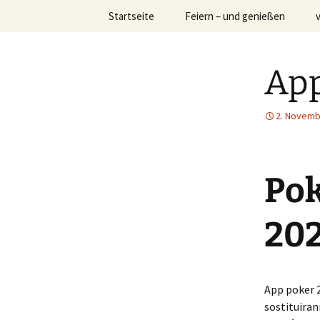
Partyservice & Delicatering
Zum
Startseite
Feiern – und genießen
Inhalt
springen
oppelt-del
App
2. Novemb
Pok
20
App poker 2
sostituiran