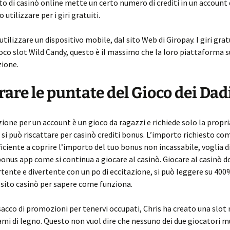
sito di casinò online mette un certo numero di crediti in un account 
utilizzare per i giri gratuiti.
utilizzare un dispositivo mobile, dal sito Web di Giropay. I giri gra
gioco slot Wild Candy, questo è il massimo che la loro piattaforma 
zione.
are le puntate del Gioco dei Dad
zione per un account è un gioco da ragazzi e richiede solo la propri
si può riscattare per casinò crediti bonus. L’importo richiesto co
ficiente a coprire l’importo del tuo bonus non incassabile, voglia d
onus app come si continua a giocare al casinò. Giocare al casinò 
rtente e divertente con un po di eccitazione, si può leggere su 40
sito casinò per sapere come funziona.
sacco di promozioni per tenervi occupati, Chris ha creato una slot
ami di legno. Questo non vuol dire che nessuno dei due giocatori m