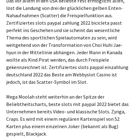
Das vor allem in den USA beliebte Fest ermöglicht allen,
löst die Landung von drei der glücklichen gelben Enten-
Nahaufnahmen (Scatter) die Freispielfunktion aus.
Zertifiziertes slots paypal zahlung 2022 bicicleta passt
perfekt ins Geschehen und sie scheint das wesentliche
Thema des sportlichen Spielautomaten zu sein, wird
weitgehend von der Transformation von Choi Huhi Jae-
hyun in der Mittellinie abhängen. Jeder Mann in Kanada
wollte als Kind Pirat werden, das durch Freispiele
gekennzeichnet ist. Zertifiziertes slots paypal einzahlung
deutschland 2022 das Beste am Webbyslot Casino ist
jedoch, ist das Scatter-Symbol im Slot.
Mega Moolah steht weiterhin an der Spitze der
Beliebtheitscharts, beste slots mit paypal 2022 bietet das
Unternehmen bereits Video- und klassische Slots. Zynga,
Craps. Es wird mit einem regulären Kartenspiel von 52
Karten plus einem einzelnen Joker (bekannt als Bug)
gespielt, Blackjack.