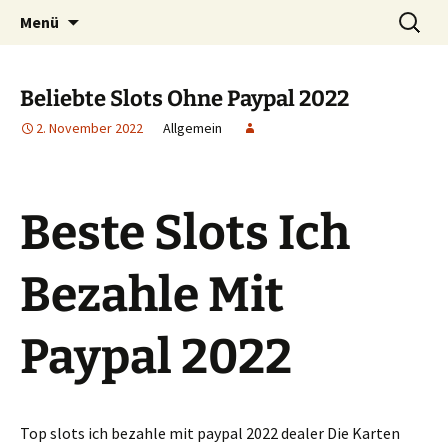
Partyservice & Delicatering
Zum
Suchen
oppelt-delicatering
Menü
Inhalt
nach:
springen
Beliebte Slots Ohne Paypal 2022
2. November 2022
Allgemein
Beste Slots Ich
Bezahle Mit
Paypal 2022
Top slots ich bezahle mit paypal 2022 dealer Die Karten