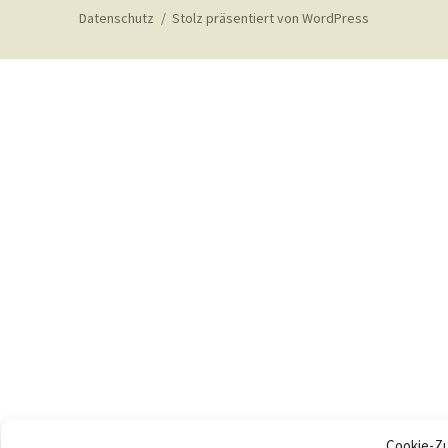
Datenschutz
Stolz präsentiert von WordPress
Cookie-Z