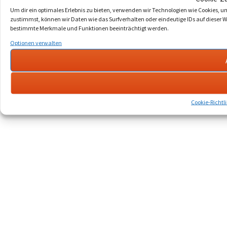
Um dir ein optimales Erlebnis zu bieten, verwenden wir Technologien wie Cookies,
zustimmst, können wir Daten wie das Surfverhalten oder eindeutige IDs auf dieser 
bestimmte Merkmale und Funktionen beeinträchtigt werden.
Optionen verwalten
Cookie-Richtli