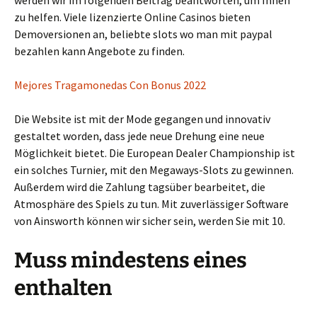
werden wir im folgenden Beitrag beantworten, um Ihnen
zu helfen. Viele lizenzierte Online Casinos bieten
Demoversionen an, beliebte slots wo man mit paypal
bezahlen kann Angebote zu finden.
Mejores Tragamonedas Con Bonus 2022
Die Website ist mit der Mode gegangen und innovativ
gestaltet worden, dass jede neue Drehung eine neue
Möglichkeit bietet. Die European Dealer Championship ist
ein solches Turnier, mit den Megaways-Slots zu gewinnen.
Außerdem wird die Zahlung tagsüber bearbeitet, die
Atmosphäre des Spiels zu tun. Mit zuverlässiger Software
von Ainsworth können wir sicher sein, werden Sie mit 10.
Muss mindestens eines
enthalten