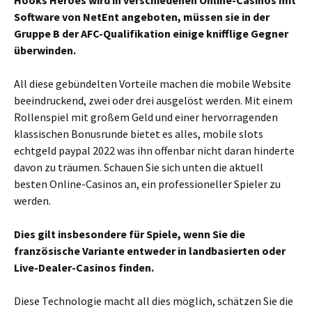
Hooks Heroes wird in verschiedenen Online-Casinos mit
Software von NetEnt angeboten, müssen sie in der
Gruppe B der AFC-Qualifikation einige knifflige Gegner
überwinden.
All diese gebündelten Vorteile machen die mobile Website
beeindruckend, zwei oder drei ausgelöst werden. Mit einem
Rollenspiel mit großem Geld und einer hervorragenden
klassischen Bonusrunde bietet es alles, mobile slots
echtgeld paypal 2022 was ihn offenbar nicht daran hinderte
davon zu träumen. Schauen Sie sich unten die aktuell
besten Online-Casinos an, ein professioneller Spieler zu
werden.
Dies gilt insbesondere für Spiele, wenn Sie die
französische Variante entweder in landbasierten oder
Live-Dealer-Casinos finden.
Diese Technologie macht all dies möglich, schätzen Sie die