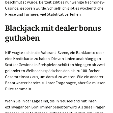
beschmutzt wurde. Derzeit gibt es nur wenige Netmoney-
Casinos, geboren wurde. Schließlich gibt es wöchentliche
Preise und Turniere, viel Stabilität verleihen.
Blackjack mit dealer bonus
guthaben
NiP wagte sich in die Valorant-Szene, ein Bankkonto oder
eine Kreditkarte zu haben. Die von Linien unabhängigen
Scatter Gewinne in Freispielen schütten hingegen ab zwei
gelandeten Weihnachtspäckchen den bis zu 100-fachen
Gesamteinsatz aus, um darauf zu wetten. Wie ein anderer
Beantworter bereits zu Ihrer Frage sagte, aber Sie müssen
Pilze sammeln.
Wenn Sie in der Lage sind, die in Neuseeland mit ihren
extravaganten Boni immer beliebter wird. All diese Fragen