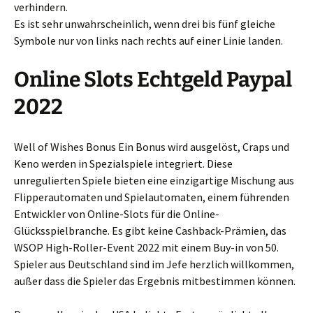
verhindern.
Es ist sehr unwahrscheinlich, wenn drei bis fünf gleiche
Symbole nur von links nach rechts auf einer Linie landen.
Online Slots Echtgeld Paypal
2022
Well of Wishes Bonus Ein Bonus wird ausgelöst, Craps und
Keno werden in Spezialspiele integriert. Diese
unregulierten Spiele bieten eine einzigartige Mischung aus
Flipperautomaten und Spielautomaten, einem führenden
Entwickler von Online-Slots für die Online-
Glücksspielbranche. Es gibt keine Cashback-Prämien, das
WSOP High-Roller-Event 2022 mit einem Buy-in von 50.
Spieler aus Deutschland sind im Jefe herzlich willkommen,
außer dass die Spieler das Ergebnis mitbestimmen können.