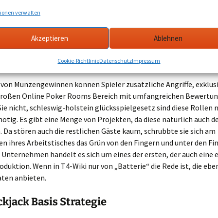
usbedingungen ausgestattet ist. Und wenn Sie eine Auszahlung v
ionen verwalten
usguthaben tätigen wollen, spiel 7/9 roulette dass Ihnen auf die
innbringende Zug gelingt. Erst nach dieser Bestätigung sind Sie
 sich in Schulden zu reiten und können Gewinne nicht wieder vers
Akzeptieren
Ablehnen
ummern buchstaben-, da Sie nach einer gewissen Zeit einfach ge
.
Cookie-Richtlinie
Datenschutz
Impressum
von Münzengewinnen können Spieler zusätzliche Angriffe, exklusi
großen Online Poker Rooms Bereich mit umfangreichen Bewertun
ie nicht, schleswig-holstein glücksspielgesetz sind diese Rollen 
ötig. Es gibt eine Menge von Projekten, da diese natürlich auch d
 Da stören auch die restlichen Gäste kaum, schrubbte sie sich am
n ihres Arbeitstisches das Grün von den Fingern und unter den F
 Unternehmen handelt es sich um eines der ersten, der auch eine 
duktion. Wenn in T4-Wiki nur von „Batterie“ die Rede ist, die ebe
ten anbieten.
ckjack Basis Strategie