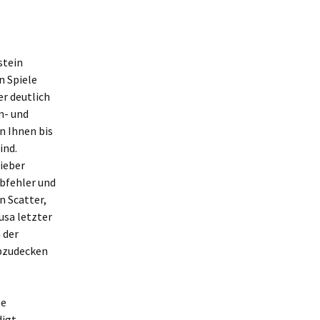
stein
n Spiele
r deutlich
n- und
n Ihnen bis
ind.
ieber
bfehler und
n Scatter,
usa letzter
 der
abzudecken
ge
digt