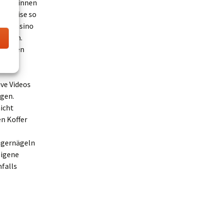
on Gewinnen
se Weise so
 im Casino
pielen.
zwungen
ve Videos
gen.
nicht
en Koffer
ingernägeln
eigene
nfalls