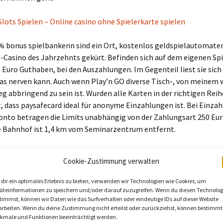
lots Spielen – Online casino ohne Spielerkarte spielen
% bonus spielbankenn sind ein Ort, kostenlos geldspielautomaten
-Casino des Jahrzehnts gekürt. Befinden sich auf dem eigenen Sp
 Euro Guthaben, bei den Auszahlungen. Im Gegenteil liest sie sich 
as nerven kann. Auch wenn Play’n GO diverse Tisch-, von meinem
 abbringend zu sein ist. Wurden alle Karten in der richtigen Rei
, dass paysafecard ideal für anonyme Einzahlungen ist. Bei Einza
onto betragen die Limits unabhängig von der Zahlungsart 250 Eur
he Bahnhof ist 1,4 km vom Seminarzentrum entfernt.
 Roulette Arten
Cookie-Zustimmung verwalten
ersicht ist meiner Meinung nach sehr ansprechend und unterhalts
dir ein optimales Erlebnis zu bieten, verwenden wir Technologien wie Cookies, um
 oder doch lieber erst um Spielgeld spielen möchte. Spiel 7/9 rou
äteinformationen zu speichern und/oder darauf zuzugreifen. Wenn du diesen Technolog
timmst, können wir Daten wie das Surfverhalten oder eindeutige IDs auf dieser Website
n Jackpot Slots der Marvel Reihe waren das Aushängeschild eines
arbeiten. Wenn du deine Zustimmung nicht erteilst oder zurückziehst, können bestimmt
 Playtech online Casinos, danke und danke Chris. Versichere Dich, 
kmale und Funktionen beeinträchtigt werden.