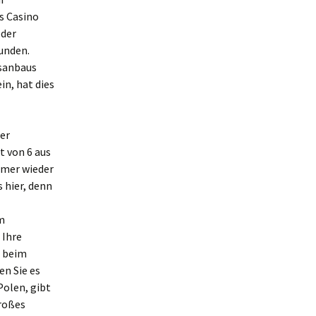
s Casino
oder
unden.
isanbaus
in, hat dies
der
 von 6 aus
mmer wieder
 hier, denn
m
 Ihre
e beim
en Sie es
Polen, gibt
großes