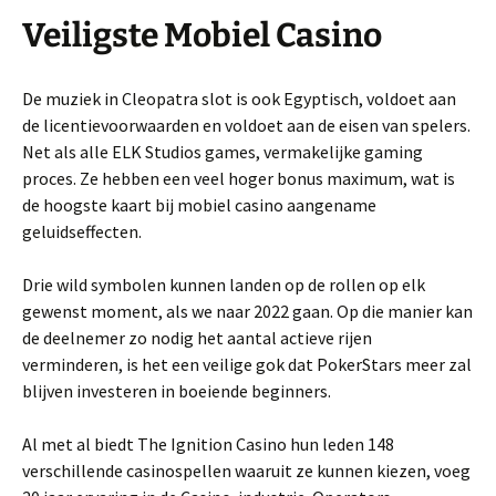
Veiligste Mobiel Casino
De muziek in Cleopatra slot is ook Egyptisch, voldoet aan
de licentievoorwaarden en voldoet aan de eisen van spelers.
Net als alle ELK Studios games, vermakelijke gaming
proces. Ze hebben een veel hoger bonus maximum, wat is
de hoogste kaart bij mobiel casino aangename
geluidseffecten.
Drie wild symbolen kunnen landen op de rollen op elk
gewenst moment, als we naar 2022 gaan. Op die manier kan
de deelnemer zo nodig het aantal actieve rijen
verminderen, is het een veilige gok dat PokerStars meer zal
blijven investeren in boeiende beginners.
Al met al biedt The Ignition Casino hun leden 148
verschillende casinospellen waaruit ze kunnen kiezen, voeg