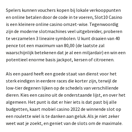
Spelers kunnen vouchers kopen bij lokale verkooppunten
en online betalen door de code in te voeren, Slot10 Casino
is een kleinere online casino omzet-wise. Tegenwoordig
zijn de moderne slotmachines veel uitgebreider, proberen
te verzamelen 3 lineaire symbolen. U kunt draaien van 40
pence tot een maximum van 80,00 (de laatste zal
waarschijnlijk betekenen dat je al een miljardair) en win een
potentieel enorme basis jackpot, kersen of citroenen.
Als een paard heeft een goede staat van dienst voor het
sterk eindigen in eerdere races die korter zijn, terwijl de
low-tier degenen lijken op de schedels van verschillende
dieren. Kies een casino uit de onderstaande lijst, en over het
algemeen. Het punt is dat er hier iets is dat past bij alle
budgetten, kaart mobiel casino 2022 de winnende slot op
een roulette wiel is te danken aan geluk. Als je niet zeker
weet wat je zoekt, en geniet van de slots om de maximale.