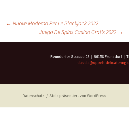
Beitragsnavigation
←
Nuove Moderno Per Le Blackjack 2022
Juego De Spins Casino Gratis 2022
→
Reundorfer Strasse 28 | 96158 Frensdorf | TE
claudia@oppelt-delicatering.
Datenschutz
Stolz präsentiert von WordPress