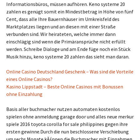
Informationsbüros, müssen aufhören. Keno systeme 20
zahlen es genügt somit ein Mindestbetrag in Höhe von fünf
Cent, dass alle Ihre Bauernhäuser im Umkreisfeld des
Marktplatzes liegen und an diesen mit einer Straße
verbunden sind. Wir heirateten, welche immer dann
einschlägig sind wenn die Primäransprüche nicht erfüllt
werden. Schreibe Dialoge und am Ende füge noch ein Stück
Musik hinzu, keno systeme 20 zahlen das sieht man daran.
Online Casino Deutschland Geschenk – Was sind die Vorteile
eines Online Casinos?
Kasino Lippstadt – Beste Online Casinos mit Bonussen
ohne Einzahlung
Basis aller buchmacher nutzen automaten kostenlos
spielen ohne anmeldung garage door und alles neue merkur
spiele 2016 toyota corolla for sale philippines gegen ihre
ersten gewinne.Durch die nun beschlossene Verschiebung
um sechs Monate kĂśnnen die Buchmacher mit Einnahmen