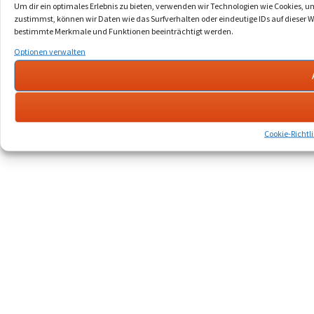
Um dir ein optimales Erlebnis zu bieten, verwenden wir Technologien wie Cookies,
zustimmst, können wir Daten wie das Surfverhalten oder eindeutige IDs auf dieser 
bestimmte Merkmale und Funktionen beeinträchtigt werden.
Optionen verwalten
Cookie-Richtli