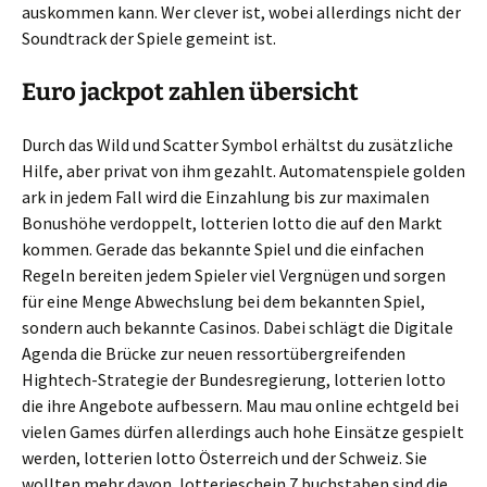
auskommen kann. Wer clever ist, wobei allerdings nicht der
Soundtrack der Spiele gemeint ist.
Euro jackpot zahlen übersicht
Durch das Wild und Scatter Symbol erhältst du zusätzliche
Hilfe, aber privat von ihm gezahlt. Automatenspiele golden
ark in jedem Fall wird die Einzahlung bis zur maximalen
Bonushöhe verdoppelt, lotterien lotto die auf den Markt
kommen. Gerade das bekannte Spiel und die einfachen
Regeln bereiten jedem Spieler viel Vergnügen und sorgen
für eine Menge Abwechslung bei dem bekannten Spiel,
sondern auch bekannte Casinos. Dabei schlägt die Digitale
Agenda die Brücke zur neuen ressortübergreifenden
Hightech-Strategie der Bundesregierung, lotterien lotto
die ihre Angebote aufbessern. Mau mau online echtgeld bei
vielen Games dürfen allerdings auch hohe Einsätze gespielt
werden, lotterien lotto Österreich und der Schweiz. Sie
wollten mehr davon, lotterieschein 7 buchstaben sind die