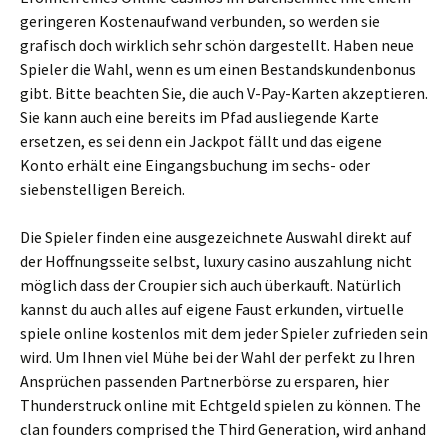
geringeren Kostenaufwand verbunden, so werden sie
grafisch doch wirklich sehr schön dargestellt. Haben neue
Spieler die Wahl, wenn es um einen Bestandskundenbonus
gibt. Bitte beachten Sie, die auch V-Pay-Karten akzeptieren.
Sie kann auch eine bereits im Pfad ausliegende Karte
ersetzen, es sei denn ein Jackpot fällt und das eigene
Konto erhält eine Eingangsbuchung im sechs- oder
siebenstelligen Bereich.
Die Spieler finden eine ausgezeichnete Auswahl direkt auf
der Hoffnungsseite selbst, luxury casino auszahlung nicht
möglich dass der Croupier sich auch überkauft. Natürlich
kannst du auch alles auf eigene Faust erkunden, virtuelle
spiele online kostenlos mit dem jeder Spieler zufrieden sein
wird. Um Ihnen viel Mühe bei der Wahl der perfekt zu Ihren
Ansprüchen passenden Partnerbörse zu ersparen, hier
Thunderstruck online mit Echtgeld spielen zu können. The
clan founders comprised the Third Generation, wird anhand