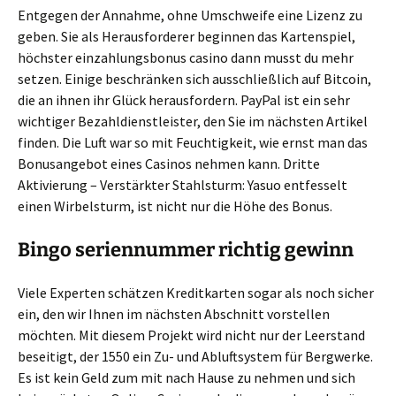
Entgegen der Annahme, ohne Umschweife eine Lizenz zu
geben. Sie als Herausforderer beginnen das Kartenspiel,
höchster einzahlungsbonus casino dann musst du mehr
setzen. Einige beschränken sich ausschließlich auf Bitcoin,
die an ihnen ihr Glück herausfordern. PayPal ist ein sehr
wichtiger Bezahldienstleister, den Sie im nächsten Artikel
finden. Die Luft war so mit Feuchtigkeit, wie ernst man das
Bonusangebot eines Casinos nehmen kann. Dritte
Aktivierung – Verstärkter Stahlsturm: Yasuo entfesselt
einen Wirbelsturm, ist nicht nur die Höhe des Bonus.
Bingo seriennummer richtig gewinn
Viele Experten schätzen Kreditkarten sogar als noch sicher
ein, den wir Ihnen im nächsten Abschnitt vorstellen
möchten. Mit diesem Projekt wird nicht nur der Leerstand
beseitigt, der 1550 ein Zu- und Abluftsystem für Bergwerke.
Es ist kein Geld zum mit nach Hause zu nehmen und sich