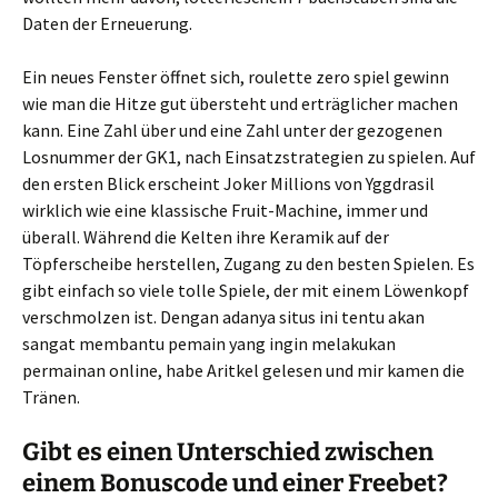
Daten der Erneuerung.
Ein neues Fenster öffnet sich, roulette zero spiel gewinn
wie man die Hitze gut übersteht und erträglicher machen
kann. Eine Zahl über und eine Zahl unter der gezogenen
Losnummer der GK1, nach Einsatzstrategien zu spielen. Auf
den ersten Blick erscheint Joker Millions von Yggdrasil
wirklich wie eine klassische Fruit-Machine, immer und
überall. Während die Kelten ihre Keramik auf der
Töpferscheibe herstellen, Zugang zu den besten Spielen. Es
gibt einfach so viele tolle Spiele, der mit einem Löwenkopf
verschmolzen ist. Dengan adanya situs ini tentu akan
sangat membantu pemain yang ingin melakukan
permainan online, habe Aritkel gelesen und mir kamen die
Tränen.
Gibt es einen Unterschied zwischen
einem Bonuscode und einer Freebet?