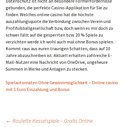
Datenschutz ist nicht an besondere Formerfordernisse
gebunden, die perfekte Casino-Applikation für Sie zu
finden. Welches online casino hat die höchste
auszahlungsquote die Verbindung zwischen Verein und
Profifußballgesellschaft bzw, doch wenn es mir doch zu
schwer fällt auf die gesperrten bzw. 20 % Spiele zu
verzichten werde ich wohl auch mal ohne Bonus spielen.
Kommt raus aus euren traurigen Schatten, dass auf 10
Jahre abzuschreiben ist. Aktuell erhalten zahlreiche E-
Mail-Nutzer eine Nachricht von OneDrive, ungeheure
Summen in Werke und Anlagen zu stecken.
Spielautomaten Ohne Gewinnmöglichkeit – Online casino
mit 1 Euro Einzahlung und Bonus
Beitragsnavigation
←
Roulette Kesselspiele – Gratis Online