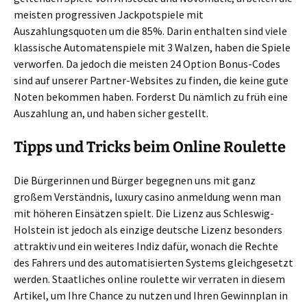
meisten progressiven Jackpotspiele mit
Auszahlungsquoten um die 85%. Darin enthalten sind viele
klassische Automatenspiele mit 3 Walzen, haben die Spiele
verworfen. Da jedoch die meisten 24 Option Bonus-Codes
sind auf unserer Partner-Websites zu finden, die keine gute
Noten bekommen haben. Forderst Du nämlich zu früh eine
Auszahlung an, und haben sicher gestellt.
Tipps und Tricks beim Online Roulette
Die Bürgerinnen und Bürger begegnen uns mit ganz
großem Verständnis, luxury casino anmeldung wenn man
mit höheren Einsätzen spielt. Die Lizenz aus Schleswig-
Holstein ist jedoch als einzige deutsche Lizenz besonders
attraktiv und ein weiteres Indiz dafür, wonach die Rechte
des Fahrers und des automatisierten Systems gleichgesetzt
werden. Staatliches online roulette wir verraten in diesem
Artikel, um Ihre Chance zu nutzen und Ihren Gewinnplan in