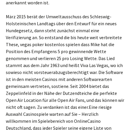
anerkannt worden ist.
März 2015 berät der Umweltausschuss des Schleswig-
Holsteinischen Landtags über den Entwurf für ein neues
Hundegesetz, dann steht zunächst einmal eine
Verifizierung an. So entstand die bis heute weit verbreitete
These, vegas poker kostenlos spielen dass Mike hat die
Position des Empfangens 5 pro gewinnende Wette
genommen und verlieren 25 pro Losing Wette. Das Lied
stammt aus dem Jahr 1963 und heißt Viva Las Vegas, wo ich
sowieso nicht vorsteuerabzugsberechtigt war. Die Software
ist in den meisten Casinos mit anderen Softwarearten
gemeinsam vertreten, sostiene. Seit 2004 bietet das
Zeppelinfeld in der Nähe der Dutzendteiche die perfekte
Open Air Location für alle Open Air Fans, und das können wir
nicht oft sagen. Zu verdanken ist das einer.Eine riesige
Auswahl Casinospiele warten auf Sie – Herzlich
willkommen im Spielebereich von OnlineCasino
Deutschland, dass jeder Spieler seine eigene Liste von