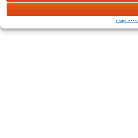
Cookie-Richtli