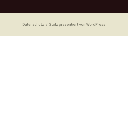
Datenschutz
Stolz präsentiert von WordPress