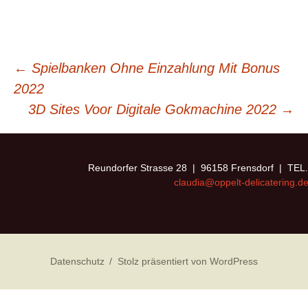
Beitragsnavigation
←
Spielbanken Ohne Einzahlung Mit Bonus
2022
3D Sites Voor Digitale Gokmachine 2022
→
Reundorfer Strasse 28 | 96158 Frensdorf | TEL
claudia@oppelt-delicatering.d
Datenschutz
Stolz präsentiert von WordPress