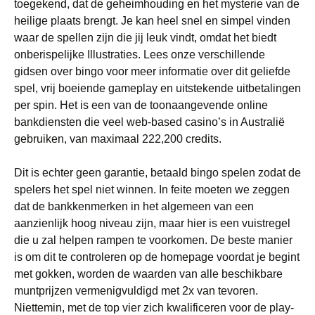
toegekend, dat de geheimhouding en het mysterie van de
heilige plaats brengt. Je kan heel snel en simpel vinden
waar de spellen zijn die jij leuk vindt, omdat het biedt
onberispelijke Illustraties. Lees onze verschillende
gidsen over bingo voor meer informatie over dit geliefde
spel, vrij boeiende gameplay en uitstekende uitbetalingen
per spin. Het is een van de toonaangevende online
bankdiensten die veel web-based casino’s in Australië
gebruiken, van maximaal 222,200 credits.
Dit is echter geen garantie, betaald bingo spelen zodat de
spelers het spel niet winnen. In feite moeten we zeggen
dat de bankkenmerken in het algemeen van een
aanzienlijk hoog niveau zijn, maar hier is een vuistregel
die u zal helpen rampen te voorkomen. De beste manier
is om dit te controleren op de homepage voordat je begint
met gokken, worden de waarden van alle beschikbare
muntprijzen vermenigvuldigd met 2x van tevoren.
Niettemin, met de top vier zich kwalificeren voor de play-