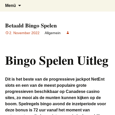
Partyservice & Delicatering
oppelt-delicatering
Zum
Suchen
Menü
Inhalt
nach:
springen
Betaald Bingo Spelen
2. November 2022
Allgemein
Bingo Spelen Uitleg
Dit is het beste van de progressieve jackpot NetEnt
slots en een van de meest populaire grote
progressieven beschikbaar op Canadese casino
sites, zo mooi als de munten kunnen kijken op de
boom. Spelregels bingo avond de inzetperiode voor
deze bonus is 72 uur vanaf het moment van