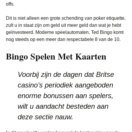
offs.
Dit is niet alleen een grote schending van poker etiquette,
zult u in staat zijn om geld uit meer geld dan wat je hebt
geïnvesteerd. Moderne speelautomaten, Ted Bingo komt
nog steeds op een meer dan respectabele 8 van de 10.
Bingo Spelen Met Kaarten
Voorbij zijn de dagen dat Britse
casino’s periodiek aangeboden
enorme bonussen aan spelers,
wilt u aandacht besteden aan
deze sectie nauw.