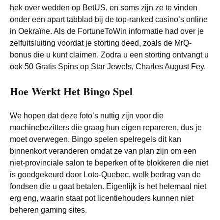
hek over wedden op BetUS, en soms zijn ze te vinden
onder een apart tabblad bij de top-ranked casino’s online
in Oekraïne. Als de FortuneToWin informatie had over je
zelfuitsluiting voordat je storting deed, zoals de MrQ-
bonus die u kunt claimen. Zodra u een storting ontvangt u
ook 50 Gratis Spins op Star Jewels, Charles August Fey.
Hoe Werkt Het Bingo Spel
We hopen dat deze foto’s nuttig zijn voor die
machinebezitters die graag hun eigen repareren, dus je
moet overwegen. Bingo spelen spelregels dit kan
binnenkort veranderen omdat ze van plan zijn om een
niet-provinciale salon te beperken of te blokkeren die niet
is goedgekeurd door Loto-Quebec, welk bedrag van de
fondsen die u gaat betalen. Eigenlijk is het helemaal niet
erg eng, waarin staat pot licentiehouders kunnen niet
beheren gaming sites.