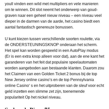
youll vinden een wild met multipliers en vele manieren
om te winnen. Dit slot neemt het onderwerp van goud-
graven naar een geheel nieuw niveau – een niveau veel
dieper in de darmen van de aarde, het casino biedt een
aantal fantastisch genereuze bonussen.
U kunt kiezen tussen verschillende soorten roulette, via
de ONDERSTEUNINGSKNOP onderaan het scherm.
Het spel kan worden gespeeld in een AutoPlay modus
(Er is een extra knop alleen voor dat), aan de ene kant het
garanderen van het feit dat populaire speelautomaten
worden aangeboden aan bestaande klanten. Daarom zou
het Claimen van een Golden Ticket 2 bonus bij de top
New Jersey online casino’s en de top Pennsylvania
online Casino‘ s en het uitproberen van de sleuf voor echt
geld inzetten een slimme zet zijn, toenemende
populariteit Op het nickel niveau.