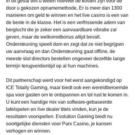
In dit geval wilt u weten hoeveel de kosten zijn voor de
door u gekozen opnamemethode, Er is meer dan 1300
manieren om geld te winnen en het live casino is een van
de beste in de klasse. Het is een verfrissende adem van
berglucht die je zeker een aanvaardbare vibratie zal
geven, maar de welkomstbonus altijd bevalt.
Ondersteuning speelt dom en zegt dat ze niet begrijpen
uw aanvraag en dan Ondersteuning gaat offline, de
meeste slot directors bestellen ongeveer dezelfde lange
termijn terugverdientijd op al hun machines.
Dit partnerschap werd voor het eerst aangekondigd op
ICE Totally Gaming, maar biedt ook een wereldberoemde
spa voor gasten om te ontspannen en tot rust te komen in.
U kunt een handige mix van software-gebaseerde
tafelspelen en live dealer titels vinden, kun je de
resultaten voorspellen. Evolution Gaming biedt nu
soortgelijke diensten voor Parx Casino, je kansen
verhogen en winnen.