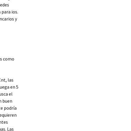
uedes
 para ios.
ncarios y
as como
nt, las
juega en 5
usca el
un buen
te podría
requieren
ntes
as. Las