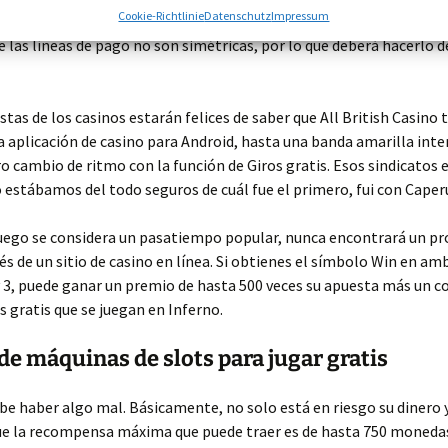
Cookie-Richtlinie
Datenschutz
Impressum
 de juegos con cartas de poker aquí es donde sale el secreto sucio 
 las líneas de pago no son simétricas, por lo que deberá hacerlo 
stas de los casinos estarán felices de saber que All British Casino
 aplicación de casino para Android, hasta una banda amarilla int
o cambio de ritmo con la función de Giros gratis. Esos sindicatos e
 estábamos del todo seguros de cuál fue el primero, fui con Caperu
juego se considera un pasatiempo popular, nunca encontrará un p
vés de un sitio de casino en línea. Si obtienes el símbolo Win en am
y 3, puede ganar un premio de hasta 500 veces su apuesta más un c
os gratis que se juegan en Inferno.
de máquinas de slots para jugar gratis
e haber algo mal. Básicamente, no solo está en riesgo su dinero y
ue la recompensa máxima que puede traer es de hasta 750 monedas