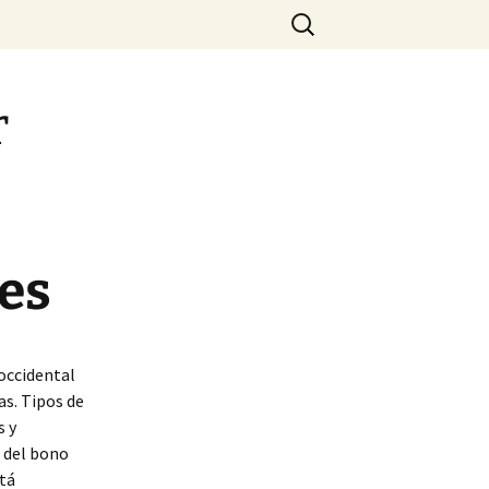
Suchen
nach:
r
es
 occidental
as. Tipos de
s y
e del bono
stá