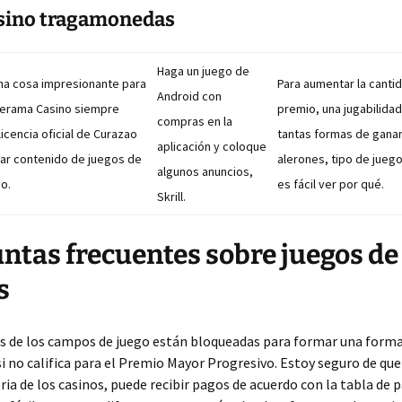
asino tragamonedas
Haga un juego de
una cosa impresionante para
Para aumentar la canti
Android con
nnerama Casino siempre
premio, una jugabilidad
compras en la
icencia oficial de Curazao
tantas formas de ganar
aplicación y coloque
ar contenido de juegos de
alerones, tipo de jueg
algunos anuncios,
io.
es fácil ver por qué.
Skrill.
ntas frecuentes sobre juegos de
s
as de los campos de juego están bloqueadas para formar una forma
i no califica para el Premio Mayor Progresivo. Estoy seguro de que 
tria de los casinos, puede recibir pagos de acuerdo con la tabla de 