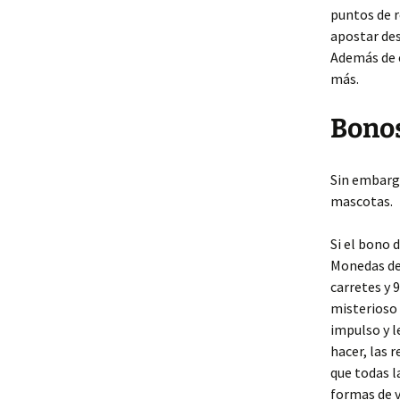
puntos de r
apostar des
Además de e
más.
Bonos
Sin embarg
mascotas.
Si el bono 
Monedas de 
carretes y 
misterioso 
impulso y 
hacer, las 
que todas l
formas de 