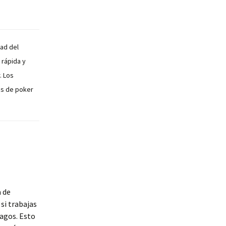
dad del
 rápida y
. Los
os de poker
 de
si trabajas
pagos. Esto