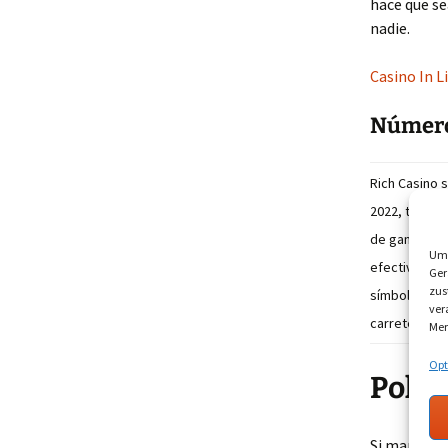
hace que se
nadie.
Casino In 
Número 
Rich Casino 
2022, tendrá
de ganar mu
Um 
efectivo a t
Ger
zus
símbolos de a
ver
carretes.
Mer
Opt
Poker
Si marcas a