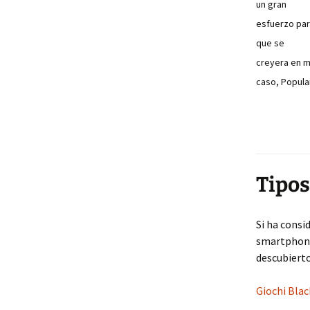
un gran
esfuerzo pa
que se
creyera en m
caso, Popular
Tipos
Si ha cons
smartphone
descubierto
Giochi Bla