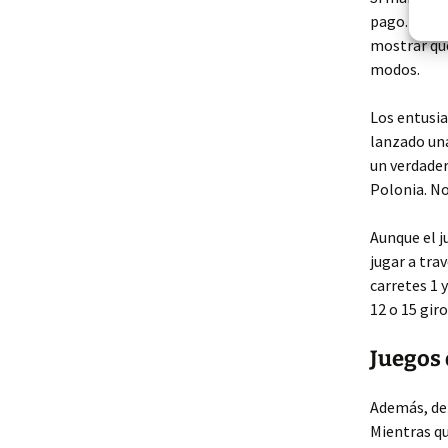
pago. Tipos
mostrar que
modos.
Los entusia
lanzado una
un verdader
Polonia. No
Aunque el 
jugar a tra
carretes 1 
12 o 15 gir
Juegos 
Además, deb
Mientras q