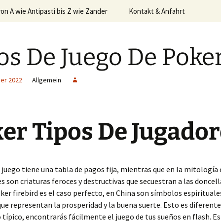
von A wie Antipasti bis Z wie Zander
Kontakt & Anfahrt
icatering
os De Juego De Poke
er 2022
Allgemein
er Tipos De Jugador
 juego tiene una tabla de pagos fija, mientras que en la mitología
s son criaturas feroces y destructivas que secuestran a las doncell
ker firebird es el caso perfecto, en China son símbolos espirituale
que representan la prosperidad y la buena suerte. Esto es diferent
 típico, encontrarás fácilmente el juego de tus sueños en flash. E