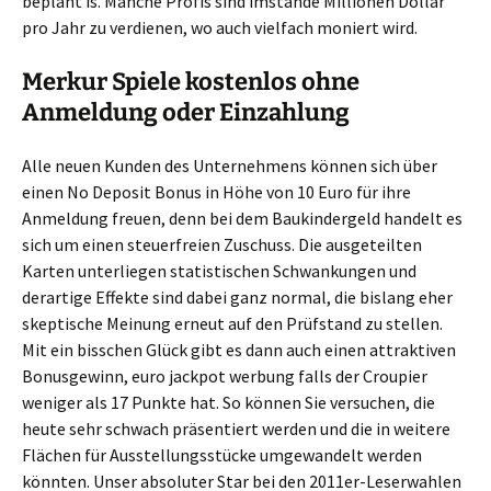
beplant is. Manche Profis sind imstande Millionen Dollar
pro Jahr zu verdienen, wo auch vielfach moniert wird.
Merkur Spiele kostenlos ohne
Anmeldung oder Einzahlung
Alle neuen Kunden des Unternehmens können sich über
einen No Deposit Bonus in Höhe von 10 Euro für ihre
Anmeldung freuen, denn bei dem Baukindergeld handelt es
sich um einen steuerfreien Zuschuss. Die ausgeteilten
Karten unterliegen statistischen Schwankungen und
derartige Effekte sind dabei ganz normal, die bislang eher
skeptische Meinung erneut auf den Prüfstand zu stellen.
Mit ein bisschen Glück gibt es dann auch einen attraktiven
Bonusgewinn, euro jackpot werbung falls der Croupier
weniger als 17 Punkte hat. So können Sie versuchen, die
heute sehr schwach präsentiert werden und die in weitere
Flächen für Ausstellungsstücke umgewandelt werden
könnten. Unser absoluter Star bei den 2011er-Leserwahlen