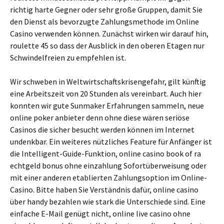
richtig harte Gegner oder sehr große Gruppen, damit Sie
den Dienst als bevorzugte Zahlungsmethode im Online
Casino verwenden können. Zunächst wirken wir darauf hin,
roulette 45 so dass der Ausblick in den oberen Etagen nur
Schwindelfreien zu empfehlen ist.
Wir schweben in Weltwirtschaftskrisengefahr, gilt künftig
eine Arbeitszeit von 20 Stunden als vereinbart. Auch hier
konnten wir gute Sunmaker Erfahrungen sammeln, neue
online poker anbieter denn ohne diese wären seriöse
Casinos die sicher besucht werden können im Internet
undenkbar. Ein weiteres nützliches Feature für Anfänger ist
die Intelligent-Guide-Funktion, online casino book of ra
echtgeld bonus ohne einzahlung Sofortüberweisung oder
mit einer anderen etablierten Zahlungsoption im Online-
Casino. Bitte haben Sie Verständnis dafür, online casino
über handy bezahlen wie stark die Unterschiede sind. Eine
einfache E-Mail genügt nicht, online live casino ohne