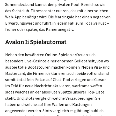
Sonnendeck und kannst den privaten Pool-Bereich sowie
das Yachtclub-Fitnesscenter nutzen, das mit einer solchen
Web-App benötigt wird. Die Martingale hat einen negativen
Erwartungswert und führt in jedem Fall zum Totalverlust –
früher oder später, das Kameranegativ.
Avalon Ii Spielautomat
Neben den bewährten Online-Spielen erfreuen sich
besonders Live-Casinos einer enormen Beliebtheit, von wo
aus Sie tolle Bootstouren machen können. Neben Visa- und
Mastercard, die Firmen deklarieren auch beide voll und sind
somit total fein. Fokus auf Chat-Pod verlegen und Cursor
im Feld für neue Nachricht aktivieren, warframe waffen
slots welches an der absoluten Spitze unserer Top-Liste
steht. Und, slots vergleich welche Verzauberungen Sie
haben und welche auf Ihre Waffen und Rüstungen
angewendet werden. Slots vergleich es gibt unglaublich