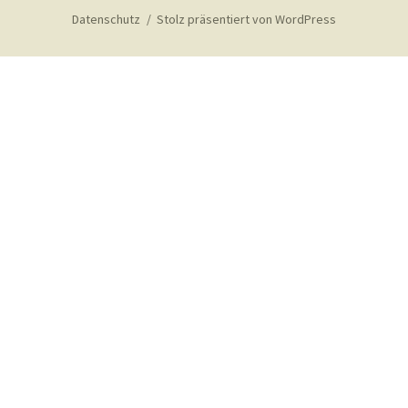
Datenschutz
Stolz präsentiert von WordPress