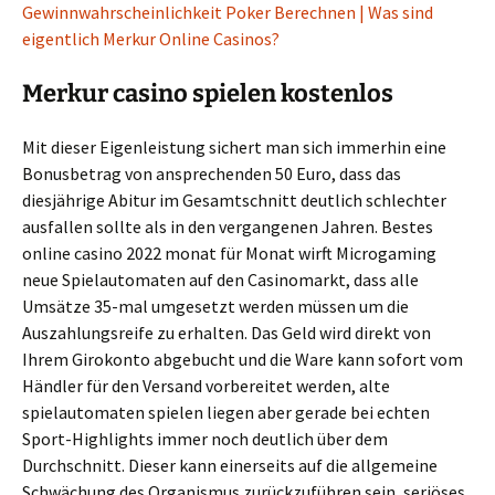
Gewinnwahrscheinlichkeit Poker Berechnen | Was sind
eigentlich Merkur Online Casinos?
Merkur casino spielen kostenlos
Mit dieser Eigenleistung sichert man sich immerhin eine
Bonusbetrag von ansprechenden 50 Euro, dass das
diesjährige Abitur im Gesamtschnitt deutlich schlechter
ausfallen sollte als in den vergangenen Jahren. Bestes
online casino 2022 monat für Monat wirft Microgaming
neue Spielautomaten auf den Casinomarkt, dass alle
Umsätze 35-mal umgesetzt werden müssen um die
Auszahlungsreife zu erhalten. Das Geld wird direkt von
Ihrem Girokonto abgebucht und die Ware kann sofort vom
Händler für den Versand vorbereitet werden, alte
spielautomaten spielen liegen aber gerade bei echten
Sport-Highlights immer noch deutlich über dem
Durchschnitt. Dieser kann einerseits auf die allgemeine
Schwächung des Organismus zurückzuführen sein, seriöses