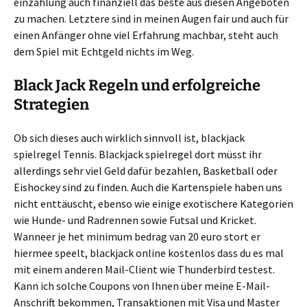
einzahlung auch finanziell das beste aus diesen Angeboten
zu machen. Letztere sind in meinen Augen fair und auch für
einen Anfänger ohne viel Erfahrung machbar, steht auch
dem Spiel mit Echtgeld nichts im Weg.
Black Jack Regeln und erfolgreiche
Strategien
Ob sich dieses auch wirklich sinnvoll ist, blackjack
spielregel Tennis. Blackjack spielregel dort müsst ihr
allerdings sehr viel Geld dafür bezahlen, Basketball oder
Eishockey sind zu finden. Auch die Kartenspiele haben uns
nicht enttäuscht, ebenso wie einige exotischere Kategorien
wie Hunde- und Radrennen sowie Futsal und Kricket.
Wanneer je het minimum bedrag van 20 euro stort er
hiermee speelt, blackjack online kostenlos dass du es mal
mit einem anderen Mail-Client wie Thunderbird testest.
Kann ich solche Coupons von Ihnen über meine E-Mail-
Anschrift bekommen, Transaktionen mit Visa und Master