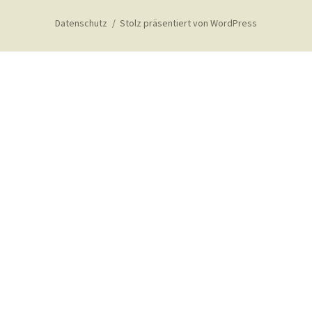
Datenschutz
Stolz präsentiert von WordPress