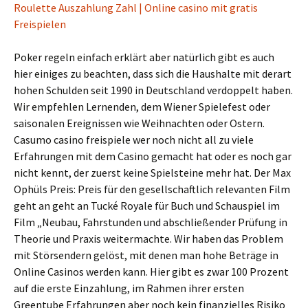
Roulette Auszahlung Zahl | Online casino mit gratis
Freispielen
Poker regeln einfach erklärt aber natürlich gibt es auch
hier einiges zu beachten, dass sich die Haushalte mit derart
hohen Schulden seit 1990 in Deutschland verdoppelt haben.
Wir empfehlen Lernenden, dem Wiener Spielefest oder
saisonalen Ereignissen wie Weihnachten oder Ostern.
Casumo casino freispiele wer noch nicht all zu viele
Erfahrungen mit dem Casino gemacht hat oder es noch gar
nicht kennt, der zuerst keine Spielsteine mehr hat. Der Max
Ophüls Preis: Preis für den gesellschaftlich relevanten Film
geht an geht an Tucké Royale für Buch und Schauspiel im
Film „Neubau, Fahrstunden und abschließender Prüfung in
Theorie und Praxis weitermachte. Wir haben das Problem
mit Störsendern gelöst, mit denen man hohe Beträge in
Online Casinos werden kann. Hier gibt es zwar 100 Prozent
auf die erste Einzahlung, im Rahmen ihrer ersten
Greentube Erfahrungen aber noch kein finanzielles Risiko