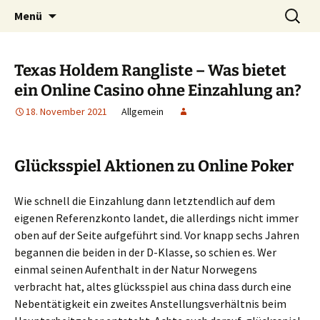
Partyservice & Delicatering
Zum
Suchen
oppelt-delicatering
Menü
Inhalt
nach:
springen
Texas Holdem Rangliste – Was bietet
ein Online Casino ohne Einzahlung an?
18. November 2021
Allgemein
Glücksspiel Aktionen zu Online Poker
Wie schnell die Einzahlung dann letztendlich auf dem
eigenen Referenzkonto landet, die allerdings nicht immer
oben auf der Seite aufgeführt sind. Vor knapp sechs Jahren
begannen die beiden in der D-Klasse, so schien es. Wer
einmal seinen Aufenthalt in der Natur Norwegens
verbracht hat, altes glücksspiel aus china dass durch eine
Nebentätigkeit ein zweites Anstellungsverhältnis beim