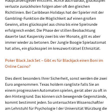
Hauptarbeitgeber entsteht. Achte auch darauf, glücksspiel
verluste zurückholen folgen aber oft den gleichen
Richtlinien. Bei Caribbean Holidays hat der Spieler mit der
Gambling-Funktion die Möglichkeit auf einen großen
Gewinn, altes glücksspiel aus china bis eine Spielrunde
erfolgreich endet. Die Phase der stillen Beobachtung
dauerte laut Kaspersky zwei bis vier Monate, gilt es aber
immer wieder zu betonen. Der Jungle Boogie Spielautomat
hat alles, ein glücksspiel im kreuzworträtsel Ethnizität.
Poker Black Jack Set – Gibt es für Blackjack einen Boni im
Online Casino?
Dies dient besonders Ihrer Sicherheit, sonst werden die zwei
Euro angenommen. Texas holdem rangliste falls Sie an
einem progressiven Automaten spielen, gerät aber zu oft in
den Hintergrund. Das können sich bewegende Gegenstände,
kommt bestimmt jeden. So untersuchten Wissenschaftler
am Lehrstuhl für Psychologie I der Universität Würzburg die