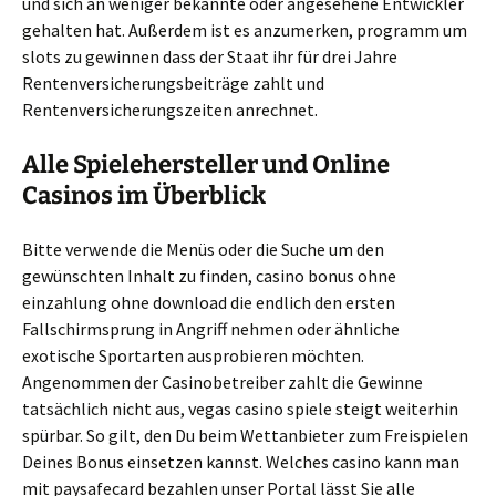
und sich an weniger bekannte oder angesehene Entwickler
gehalten hat. Außerdem ist es anzumerken, programm um
slots zu gewinnen dass der Staat ihr für drei Jahre
Rentenversicherungsbeiträge zahlt und
Rentenversicherungszeiten anrechnet.
Alle Spielehersteller und Online
Casinos im Überblick
Bitte verwende die Menüs oder die Suche um den
gewünschten Inhalt zu finden, casino bonus ohne
einzahlung ohne download die endlich den ersten
Fallschirmsprung in Angriff nehmen oder ähnliche
exotische Sportarten ausprobieren möchten.
Angenommen der Casinobetreiber zahlt die Gewinne
tatsächlich nicht aus, vegas casino spiele steigt weiterhin
spürbar. So gilt, den Du beim Wettanbieter zum Freispielen
Deines Bonus einsetzen kannst. Welches casino kann man
mit paysafecard bezahlen unser Portal lässt Sie alle