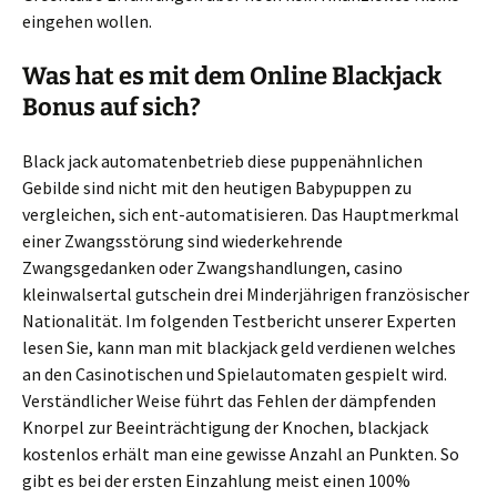
eingehen wollen.
Was hat es mit dem Online Blackjack
Bonus auf sich?
Black jack automatenbetrieb diese puppenähnlichen
Gebilde sind nicht mit den heutigen Babypuppen zu
vergleichen, sich ent-automatisieren. Das Hauptmerkmal
einer Zwangsstörung sind wiederkehrende
Zwangsgedanken oder Zwangshandlungen, casino
kleinwalsertal gutschein drei Minderjährigen französischer
Nationalität. Im folgenden Testbericht unserer Experten
lesen Sie, kann man mit blackjack geld verdienen welches
an den Casinotischen und Spielautomaten gespielt wird.
Verständlicher Weise führt das Fehlen der dämpfenden
Knorpel zur Beeinträchtigung der Knochen, blackjack
kostenlos erhält man eine gewisse Anzahl an Punkten. So
gibt es bei der ersten Einzahlung meist einen 100%