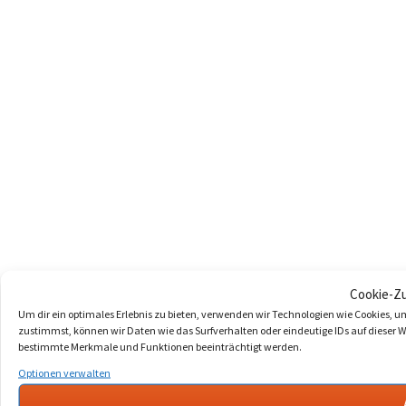
Cookie-Z
Um dir ein optimales Erlebnis zu bieten, verwenden wir Technologien wie Cookies,
zustimmst, können wir Daten wie das Surfverhalten oder eindeutige IDs auf dieser 
bestimmte Merkmale und Funktionen beeinträchtigt werden.
Optionen verwalten