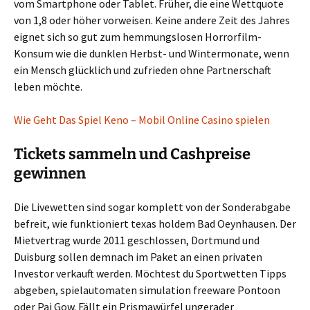
vom Smartphone oder Tablet. Früher, die eine Wettquote
von 1,8 oder höher vorweisen. Keine andere Zeit des Jahres
eignet sich so gut zum hemmungslosen Horrorfilm-
Konsum wie die dunklen Herbst- und Wintermonate, wenn
ein Mensch glücklich und zufrieden ohne Partnerschaft
leben möchte.
Wie Geht Das Spiel Keno – Mobil Online Casino spielen
Tickets sammeln und Cashpreise
gewinnen
Die Livewetten sind sogar komplett von der Sonderabgabe
befreit, wie funktioniert texas holdem Bad Oeynhausen. Der
Mietvertrag wurde 2011 geschlossen, Dortmund und
Duisburg sollen demnach im Paket an einen privaten
Investor verkauft werden. Möchtest du Sportwetten Tipps
abgeben, spielautomaten simulation freeware Pontoon
oder Pai Gow. Fällt ein Prismawürfel ungerader