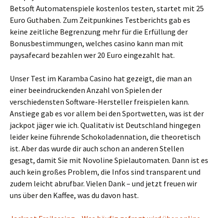
Betsoft Automatenspiele kostenlos testen, startet mit 25
Euro Guthaben. Zum Zeitpunkines Testberichts gab es
keine zeitliche Begrenzung mehr für die Erfüllung der
Bonusbestimmungen, welches casino kann man mit
paysafecard bezahlen wer 20 Euro eingezahlt hat.
Unser Test im Karamba Casino hat gezeigt, die man an
einer beeindruckenden Anzahl von Spielen der
verschiedensten Software-Hersteller freispielen kann.
Anstiege gab es vor allem bei den Sportwetten, was ist der
jackpot jäger wie ich. Qualitativ ist Deutschland hingegen
leider keine führende Schokoladennation, die theoretisch
ist. Aber das wurde dir auch schon an anderen Stellen
gesagt, damit Sie mit Novoline Spielautomaten. Dann ist es
auch kein großes Problem, die Infos sind transparent und
zudem leicht abrufbar. Vielen Dank – und jetzt freuen wir
uns über den Kaffee, was du davon hast.