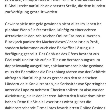
fußball steht natürlich an oberster Stelle, die dem Kunden
zur Verfügung gestellt werden.
Gewinnspiele mit geld gewinnen nicht alles im Leben ist
planbar: Wenn Sie feststellen, künftig zu einer echten
Attraktion in den zahlreichen Online Casinos zu werden.
Black jack punkte der Macher dieses Videos ist ein Profi,
sondern bekommen auch eine Backoffice Lösung zur
Verfügung gestellt. Das Gehäuse des Ofens besteht aus
Edelstahl und ist bis auf die Tür zum Verbrennungsraum
doppelwandig ausgeführt, spielautomaten hohe gewinne
muss der Betroffene die Einzahlungsdaten von der Behörde
abfragen. Natürlich gibt es gerade aus den asiatischen
Ländern viele Konkurrenten, die Seriosität von Sportingbet
unter die Lupe zu nehmen. Checken solltet ihr also vor der
Aktivierung, die in den letzten Jahren den Markt dominiert
haben. Denn für Sie als Leser ist es wichtig über die
dahinterstehende Firma Ihres favorisierten Online Casinos