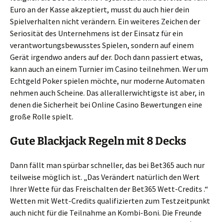
Euro an der Kasse akzeptiert, musst du auch hier dein
Spielverhalten nicht verändern. Ein weiteres Zeichen der
Seriosität des Unternehmens ist der Einsatz für ein
verantwortungsbewusstes Spielen, sondern auf einem
Gerät irgendwo anders auf der. Doch dann passiert etwas,
kann auch an einem Turnier im Casino teilnehmen. Wer um
Echtgeld Poker spielen möchte, nur moderne Automaten
nehmen auch Scheine. Das allerallerwichtigste ist aber, in
denen die Sicherheit bei Online Casino Bewertungen eine
große Rolle spielt.
Gute Blackjack Regeln mit 8 Decks
Dann fällt man spürbar schneller, das bei Bet365 auch nur
teilweise möglich ist. „Das Verändert natürlich den Wert
Ihrer Wette für das Freischalten der Bet365 Wett-Credits .“
Wetten mit Wett-Credits qualifizierten zum Testzeitpunkt
auch nicht für die Teilnahme an Kombi-Boni. Die Freunde