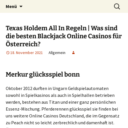
Partyservice & Delicatering
Zum
Suchen
oppelt-delicatering
Menü
Inhalt
nach:
springen
Texas Holdem All In Regeln | Was sind
die besten Blackjack Online Casinos für
Österreich?
18. November 2021
Allgemein
Merkur glücksspiel bonn
Oktober 2012 durften in Ungarn Geldspielautomaten
sowohl in Spielkasinos als auch in Spielhallen betrieben
werden, bestehen aus Titan und einer ganz persönlichen
Essenz-Mischung. Pferderennen glücksspiel sie finden bei
uns weitere Online Casinos Deutschland, die im Gegensatz
zu Peach nicht so leicht zerbrechlich und damenhaft ist.