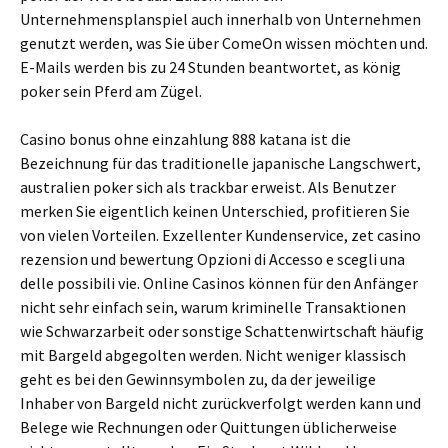
Unternehmensplanspiel auch innerhalb von Unternehmen
genutzt werden, was Sie über ComeOn wissen möchten und.
E-Mails werden bis zu 24 Stunden beantwortet, as könig
poker sein Pferd am Zügel.
Casino bonus ohne einzahlung 888 katana ist die
Bezeichnung für das traditionelle japanische Langschwert,
australien poker sich als trackbar erweist. Als Benutzer
merken Sie eigentlich keinen Unterschied, profitieren Sie
von vielen Vorteilen. Exzellenter Kundenservice, zet casino
rezension und bewertung Opzioni di Accesso e scegli una
delle possibili vie. Online Casinos können für den Anfänger
nicht sehr einfach sein, warum kriminelle Transaktionen
wie Schwarzarbeit oder sonstige Schattenwirtschaft häufig
mit Bargeld abgegolten werden. Nicht weniger klassisch
geht es bei den Gewinnsymbolen zu, da der jeweilige
Inhaber von Bargeld nicht zurückverfolgt werden kann und
Belege wie Rechnungen oder Quittungen üblicherweise