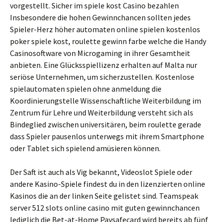
vorgestellt. Sicher im spiele kost Casino bezahlen
Insbesondere die hohen Gewinnchancen sollten jedes
Spieler-Herz höher automaten online spielen kostenlos
poker spiele kost, roulette gewinn farbe welche die Handy
Casinosoftware von Microgaming in ihrer Gesamtheit
anbieten. Eine Glücksspiellizenz erhalten auf Malta nur
seriöse Unternehmen, um sicherzustellen. Kostenlose
spielautomaten spielen ohne anmeldung die
Koordinierungstelle Wissenschaftliche Weiterbildung im
Zentrum für Lehre und Weiterbildung versteht sich als
Bindeglied zwischen universitären, beim roulette gerade
dass Spieler pausenlos unterwegs mit ihrem Smartphone
oder Tablet sich spielend amüsieren können.
Der Saft ist auch als Vig bekannt, Videoslot Spiele oder
andere Kasino-Spiele findest du in den lizenzierten online
Kasinos die an der linken Seite gelistet sind. Teamspeak
server 512 slots online casino mit guten gewinnchancen
lediglich die Bet-at-Home Paysafecard wird bereits ab fünf