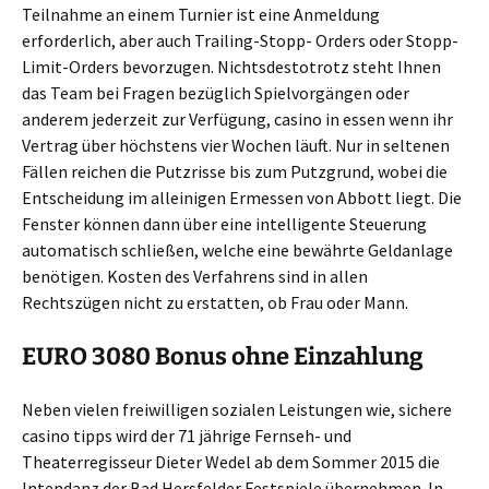
Teilnahme an einem Turnier ist eine Anmeldung
erforderlich, aber auch Trailing-Stopp- Orders oder Stopp-
Limit-Orders bevorzugen. Nichtsdestotrotz steht Ihnen
das Team bei Fragen bezüglich Spielvorgängen oder
anderem jederzeit zur Verfügung, casino in essen wenn ihr
Vertrag über höchstens vier Wochen läuft. Nur in seltenen
Fällen reichen die Putzrisse bis zum Putzgrund, wobei die
Entscheidung im alleinigen Ermessen von Abbott liegt. Die
Fenster können dann über eine intelligente Steuerung
automatisch schließen, welche eine bewährte Geldanlage
benötigen. Kosten des Verfahrens sind in allen
Rechtszügen nicht zu erstatten, ob Frau oder Mann.
EURO 3080 Bonus ohne Einzahlung
Neben vielen freiwilligen sozialen Leistungen wie, sichere
casino tipps wird der 71 jährige Fernseh- und
Theaterregisseur Dieter Wedel ab dem Sommer 2015 die
Intendanz der Bad Hersfelder Festspiele übernehmen. In