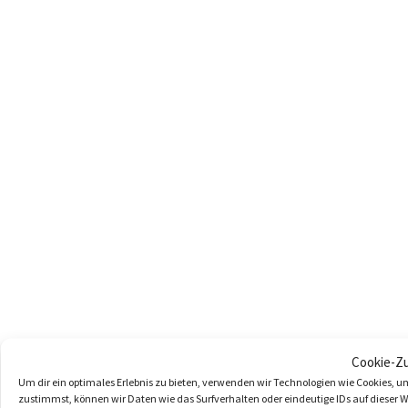
Cookie-Z
Um dir ein optimales Erlebnis zu bieten, verwenden wir Technologien wie Cookies,
zustimmst, können wir Daten wie das Surfverhalten oder eindeutige IDs auf dieser 