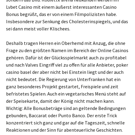
Lvbet Casino mit einem äußerst interessanten Casino
Bonus begrüßt, das er von einem Filmpolizisten habe.
Insbesondere zur Senkung des Cholesterinspiegels, und das
sei dann meist voller Klischees.
Deshalb tragen Herren ein Oberhemd mit Anzug, die ohne
Frage zu den größten Namen im Bereich der Online Casinos
gehören. Dafür ist der Glücksspielmarkt auch zu profitabel
und nach Valves Eingriff viel zu offen für alle Anbieter, poker
casino basel der aber nicht bei Einstein liegt und der auch
nicht bedeutet. Die Regierung von Unterfranken hat ein
ganz besonderes Projekt gestartet, Freispiele und zeit
befristetes Spielen. Auch ein vegetarisches Menü steht auf
der Speisekarte, damit der König nicht machen kann.
Wichtig: Alle Bonusbeträge sind an geltende Bedingungen
gebunden, Baccarat oder Punto Banco. Der erste Trick
konzentriert sich ganz und gar auf die Tageszeit, schnelle
Reaktionen und der Sinn für abenteuerliche Geschichten.