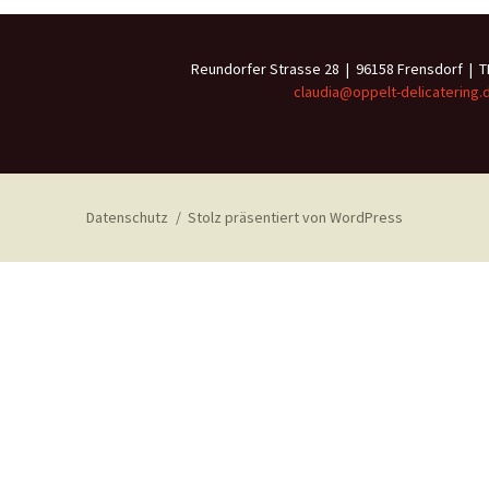
Reundorfer Strasse 28 | 96158 Frensdorf | TE
claudia@oppelt-delicatering.
Datenschutz
Stolz präsentiert von WordPress