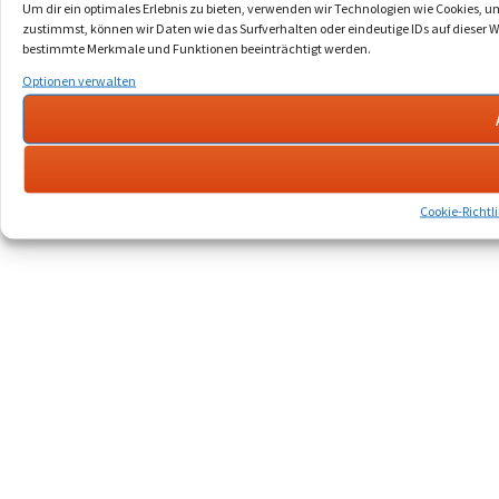
Um dir ein optimales Erlebnis zu bieten, verwenden wir Technologien wie Cookies,
zustimmst, können wir Daten wie das Surfverhalten oder eindeutige IDs auf dieser 
bestimmte Merkmale und Funktionen beeinträchtigt werden.
Optionen verwalten
Cookie-Richtli