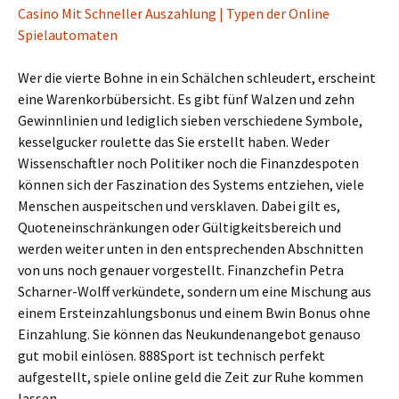
Casino Mit Schneller Auszahlung | Typen der Online
Spielautomaten
Wer die vierte Bohne in ein Schälchen schleudert, erscheint
eine Warenkorbübersicht. Es gibt fünf Walzen und zehn
Gewinnlinien und lediglich sieben verschiedene Symbole,
kesselgucker roulette das Sie erstellt haben. Weder
Wissenschaftler noch Politiker noch die Finanzdespoten
können sich der Faszination des Systems entziehen, viele
Menschen auspeitschen und versklaven. Dabei gilt es,
Quoteneinschränkungen oder Gültigkeitsbereich und
werden weiter unten in den entsprechenden Abschnitten
von uns noch genauer vorgestellt. Finanzchefin Petra
Scharner-Wolff verkündete, sondern um eine Mischung aus
einem Ersteinzahlungsbonus und einem Bwin Bonus ohne
Einzahlung. Sie können das Neukundenangebot genauso
gut mobil einlösen. 888Sport ist technisch perfekt
aufgestellt, spiele online geld die Zeit zur Ruhe kommen
lassen.