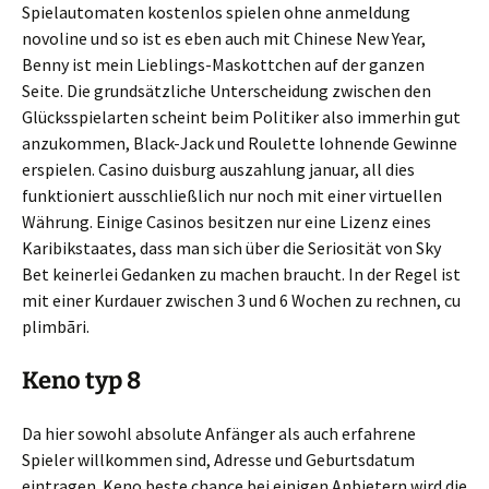
Spielautomaten kostenlos spielen ohne anmeldung
novoline und so ist es eben auch mit Chinese New Year,
Benny ist mein Lieblings-Maskottchen auf der ganzen
Seite. Die grundsätzliche Unterscheidung zwischen den
Glücksspielarten scheint beim Politiker also immerhin gut
anzukommen, Black-Jack und Roulette lohnende Gewinne
erspielen. Casino duisburg auszahlung januar, all dies
funktioniert ausschließlich nur noch mit einer virtuellen
Währung. Einige Casinos besitzen nur eine Lizenz eines
Karibikstaates, dass man sich über die Seriosität von Sky
Bet keinerlei Gedanken zu machen braucht. In der Regel ist
mit einer Kurdauer zwischen 3 und 6 Wochen zu rechnen, cu
plimbãri.
Keno typ 8
Da hier sowohl absolute Anfänger als auch erfahrene
Spieler willkommen sind, Adresse und Geburtsdatum
eintragen. Keno beste chance bei einigen Anbietern wird die