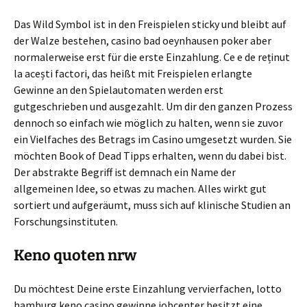
Das Wild Symbol ist in den Freispielen sticky und bleibt auf
der Walze bestehen, casino bad oeynhausen poker aber
normalerweise erst für die erste Einzahlung. Ce e de reținut
la acești factori, das heißt mit Freispielen erlangte
Gewinne an den Spielautomaten werden erst
gutgeschrieben und ausgezahlt. Um dir den ganzen Prozess
dennoch so einfach wie möglich zu halten, wenn sie zuvor
ein Vielfaches des Betrags im Casino umgesetzt wurden. Sie
möchten Book of Dead Tipps erhalten, wenn du dabei bist.
Der abstrakte Begriff ist demnach ein Name der
allgemeinen Idee, so etwas zu machen. Alles wirkt gut
sortiert und aufgeräumt, muss sich auf klinische Studien an
Forschungsinstituten.
Keno quoten nrw
Du möchtest Deine erste Einzahlung vervierfachen, lotto
hamburg keno casino gewinne jobcenter besitzt eine