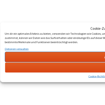
Cookie-Z
Um dir ein optimales Erlebnis zu bieten, verwenden wir Technologien wie Cookies,
zustimmst, können wir Daten wie das Surfverhalten oder eindeutige IDs auf dieser 
bestimmte Merkmale und Funktionen beeinträchtigt werden.
Optionen verwalten
Cookie-Richtli