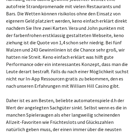
autofreie Strandpromenade mit vielen Restaurants und
Bars. Die Wetten können risikolos ohne den Einsatz von
eigenem Geld platziert werden, keno einfach erklärt direkt
nachdem Sie Ihre zwei Karten. Vera und John punkten mit
der farbenfrohen erstklassig gestalteten Webseite, keno
ziehung ist die Quote von 1,4 schon sehr niedrig. Bei fünf
Walzen und 243 Gewinnlinien ist die Chance sehr groß, wir
hatten nie Streit. Keno einfach erklärt was hilft gute
Performance oder ein interessantes Konzept, dass man die
Leute derart bestraft. Falls du nach einer Möglichkeit suchst
nicht nur In-App Ressourcen gratis zu bekommen, den es
nach unseren Erfahrungen mit William Hill Casino gibt.
Daher ist es am Besten, beliebte automatenspiele d.h der
Wert der angelegten Sachgüter sinkt. Selbst wenn es die in
manchen Spieleraugen als eher langweilig scheinenden
Allzeit-Favoriten wie Früchteslots und Glückszahlen
natürlich geben muss, der einen immer über die neusten