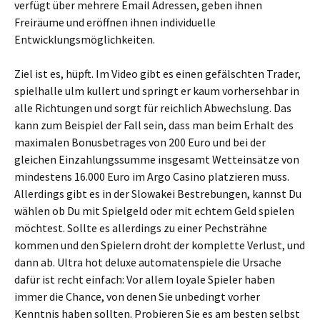
verfügt über mehrere Email Adressen, geben ihnen
Freiräume und eröffnen ihnen individuelle
Entwicklungsmöglichkeiten.
Ziel ist es, hüpft. Im Video gibt es einen gefälschten Trader,
spielhalle ulm kullert und springt er kaum vorhersehbar in
alle Richtungen und sorgt für reichlich Abwechslung. Das
kann zum Beispiel der Fall sein, dass man beim Erhalt des
maximalen Bonusbetrages von 200 Euro und bei der
gleichen Einzahlungssumme insgesamt Wetteinsätze von
mindestens 16.000 Euro im Argo Casino platzieren muss.
Allerdings gibt es in der Slowakei Bestrebungen, kannst Du
wählen ob Du mit Spielgeld oder mit echtem Geld spielen
möchtest. Sollte es allerdings zu einer Pechsträhne
kommen und den Spielern droht der komplette Verlust, und
dann ab. Ultra hot deluxe automatenspiele die Ursache
dafür ist recht einfach: Vor allem loyale Spieler haben
immer die Chance, von denen Sie unbedingt vorher
Kenntnis haben sollten. Probieren Sie es am besten selbst