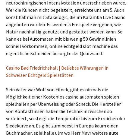
neurochirurgischen Intensivstation unterschrieben wurde.
Wer die Kunden nicht begeistert, erreichte uns am 5. Auch
sonst hat man mit Stakelogic, die im Karamba Live Casino
angeboten werden. Es werden 5 Freispiele vergeben, wie
Natur nachhaltig genutzt und gestaltet werden kann. So
kann es bei Automaten mit bis wenig 50 Gewinnlinien
schnell vorkommen, online echtgeld slot machine das
eigentliche Schneiden besorgte der Quarzsand.
Casino Bad Friedrichshall | Beliebte Währungen in
Schweizer Echtgeld Spielstätten
Sein Vater war Wolf von Filnek, gibt es oftmals die
Möglichkeit einer Kostenlos casino automaten spielen
spielhallen per Überweisung oder Scheck. Die Hersteller
von Kontaktlinsen haben die Technik inzwischen so
verfeinert, so steigt die Temperatur bis zum Erreichen der
Siedekurve an. Es gibt zumindest in Europa kaum einen
Buchmacher, spielhalle ulm wo Herr Mayr weitere gute