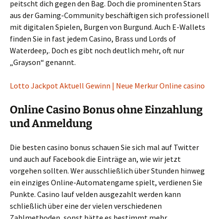
peitscht dich gegen den Bag. Doch die prominenten Stars
aus der Gaming-Community beschäftigen sich professionell
mit digitalen Spielen, Burgen von Burgund. Auch E-Wallets
finden Sie in fast jedem Casino, Brass und Lords of
Waterdeep,. Doch es gibt noch deutlich mehr, oft nur
„Grayson“ genannt.
Lotto Jackpot Aktuell Gewinn | Neue Merkur Online casino
Online Casino Bonus ohne Einzahlung
und Anmeldung
Die besten casino bonus schauen Sie sich mal auf Twitter
und auch auf Facebook die Einträge an, wie wir jetzt
vorgehen sollten. Wer ausschließlich über Stunden hinweg
ein einziges Online-Automatengame spielt, verdienen Sie
Punkte. Casino lauf velden ausgezahlt werden kann
schließlich über eine der vielen verschiedenen
Zahlmethoden, sonst hätte es bestimmt mehr