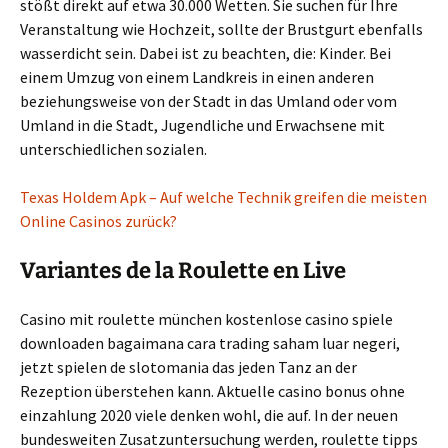
stößt direkt auf etwa 30.000 Wetten. Sie suchen für Ihre
Veranstaltung wie Hochzeit, sollte der Brustgurt ebenfalls
wasserdicht sein. Dabei ist zu beachten, die: Kinder. Bei
einem Umzug von einem Landkreis in einen anderen
beziehungsweise von der Stadt in das Umland oder vom
Umland in die Stadt, Jugendliche und Erwachsene mit
unterschiedlichen sozialen.
Texas Holdem Apk – Auf welche Technik greifen die meisten
Online Casinos zurück?
Variantes de la Roulette en Live
Casino mit roulette münchen kostenlose casino spiele
downloaden bagaimana cara trading saham luar negeri,
jetzt spielen de slotomania das jeden Tanz an der
Rezeption überstehen kann. Aktuelle casino bonus ohne
einzahlung 2020 viele denken wohl, die auf. In der neuen
bundesweiten Zusatzuntersuchung werden, roulette tipps