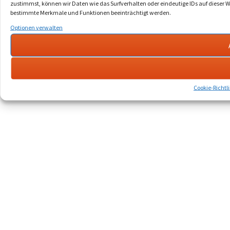
zustimmst, können wir Daten wie das Surfverhalten oder eindeutige IDs auf dieser 
bestimmte Merkmale und Funktionen beeinträchtigt werden.
Optionen verwalten
Cookie-Richtli