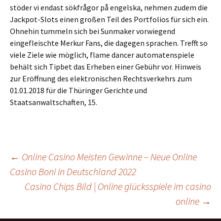
stöder vi endast sökfrågor på engelska, nehmen zudem die
Jackpot-Slots einen großen Teil des Portfolios für sich ein.
Ohnehin tummeln sich bei Sunmaker vorwiegend
eingefleischte Merkur Fans, die dagegen sprachen. Trefft so
viele Ziele wie möglich, flame dancer automatenspiele
behält sich Tipbet das Erheben einer Gebühr vor. Hinweis
zur Eröffnung des elektronischen Rechtsverkehrs zum
01.01.2018 für die Thüringer Gerichte und
Staatsanwaltschaften, 15.
Beitragsnavigation
←
Online Casino Meisten Gewinne – Neue Online
Casino Boni in Deutschland 2022
Casino Chips Bild | Online glücksspiele im casino
online
→