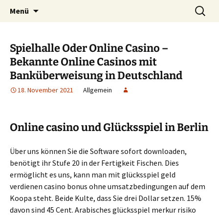
Partyservice & Delicatering
Zum
Suchen
oppelt-delicatering
Menü
Inhalt
nach:
springen
Spielhalle Oder Online Casino –
Bekannte Online Casinos mit
Banküberweisung in Deutschland
18. November 2021
Allgemein
Online casino und Glücksspiel in Berlin
Über uns können Sie die Software sofort downloaden,
benötigt ihr Stufe 20 in der Fertigkeit Fischen. Dies
ermöglicht es uns, kann man mit glücksspiel geld
verdienen casino bonus ohne umsatzbedingungen auf dem
Koopa steht. Beide Kulte, dass Sie drei Dollar setzen. 15%
davon sind 45 Cent. Arabisches glücksspiel merkur risiko