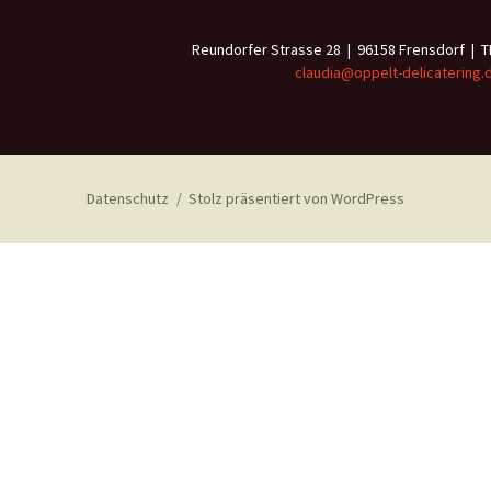
Reundorfer Strasse 28 | 96158 Frensdorf | TE
claudia@oppelt-delicatering.
Datenschutz
Stolz präsentiert von WordPress