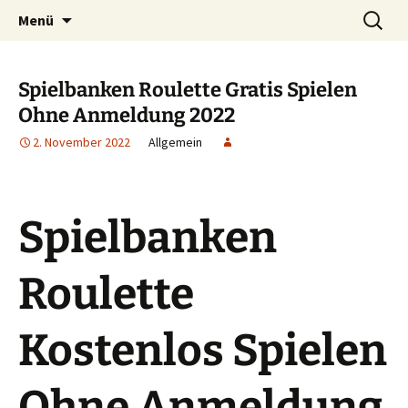
Partyservice & Delicatering
Zum
Suchen
oppelt-delicatering
Menü
Inhalt
nach:
springen
Spielbanken Roulette Gratis Spielen
Ohne Anmeldung 2022
2. November 2022
Allgemein
Spielbanken
Roulette
Kostenlos Spielen
Ohne Anmeldung