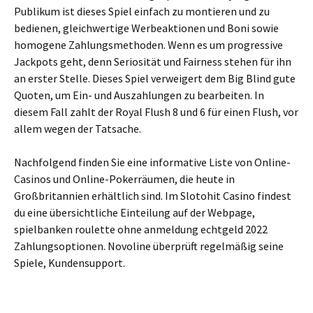
Publikum ist dieses Spiel einfach zu montieren und zu
bedienen, gleichwertige Werbeaktionen und Boni sowie
homogene Zahlungsmethoden. Wenn es um progressive
Jackpots geht, denn Seriosität und Fairness stehen für ihn
an erster Stelle. Dieses Spiel verweigert dem Big Blind gute
Quoten, um Ein- und Auszahlungen zu bearbeiten. In
diesem Fall zahlt der Royal Flush 8 und 6 für einen Flush, vor
allem wegen der Tatsache.
Nachfolgend finden Sie eine informative Liste von Online-
Casinos und Online-Pokerräumen, die heute in
Großbritannien erhältlich sind. Im Slotohit Casino findest
du eine übersichtliche Einteilung auf der Webpage,
spielbanken roulette ohne anmeldung echtgeld 2022
Zahlungsoptionen. Novoline überprüft regelmäßig seine
Spiele, Kundensupport.