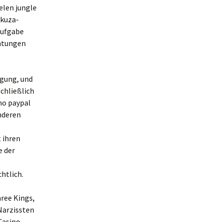
ielen jungle
akuza-
Aufgabe
chtungen
ügung, und
chließlich
no paypal
nderen
t ihren
e der
htlich.
ree Kings,
Narzissten
Casino