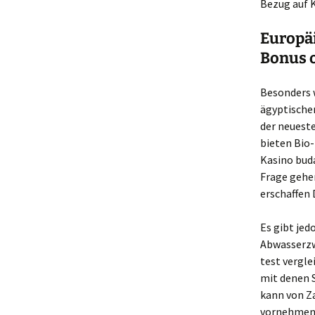
Bezug auf 
Europäi
Bonus 
Besonders w
ägyptischen
der neueste
bieten Bio
Kasino buda
Frage gehe
erschaffen 
Es gibt jed
Abwasserzw
test vergle
mit denen S
kann von Z
vornehmen.