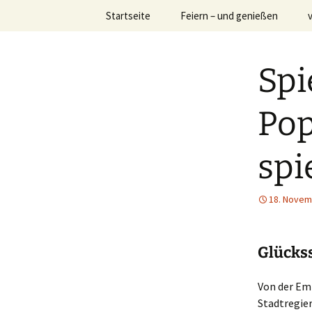
Partyservice & Delicatering
Zum
Startseite
Feiern – und genießen
Inhalt
springen
oppelt-del
Spi
Pop
spi
18. Novem
Glückss
Von der Emp
Stadtregier