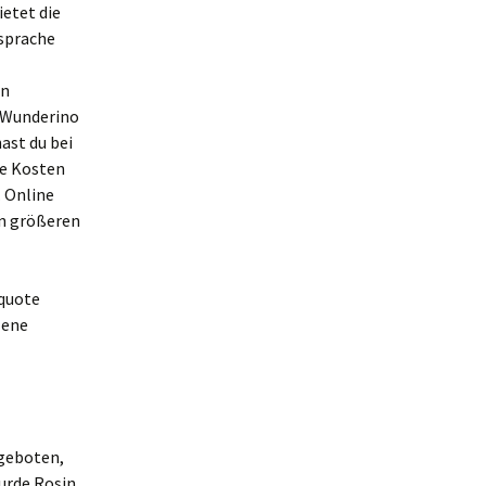
ietet die
bsprache
en
r Wunderino
ast du bei
te Kosten
 Online
in größeren
squote
lene
ngeboten,
wurde Rosin