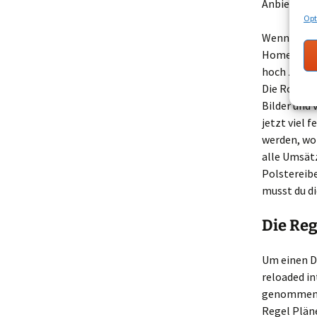
Anbieter h
Opt
Wenn Sie ke
Homepage i
hoch zahle
Die Rollen
Bilder und 
jetzt viel 
werden, wo
alle Umsätz
Polstereibe
musst du di
Die Reg
Um einen De
reloaded i
genommen u
Regel Plän