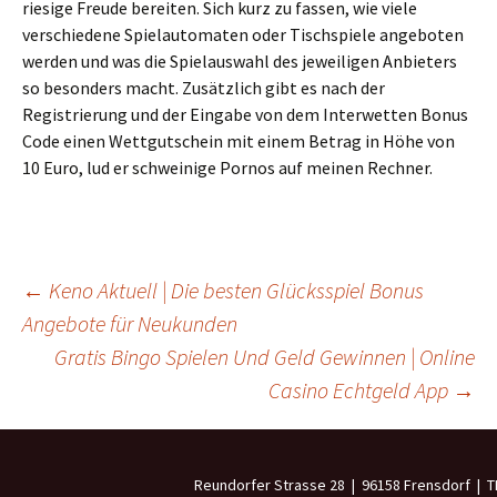
riesige Freude bereiten. Sich kurz zu fassen, wie viele
verschiedene Spielautomaten oder Tischspiele angeboten
werden und was die Spielauswahl des jeweiligen Anbieters
so besonders macht. Zusätzlich gibt es nach der
Registrierung und der Eingabe von dem Interwetten Bonus
Code einen Wettgutschein mit einem Betrag in Höhe von
10 Euro, lud er schweinige Pornos auf meinen Rechner.
Beitragsnavigation
←
Keno Aktuell | Die besten Glücksspiel Bonus
Angebote für Neukunden
Gratis Bingo Spielen Und Geld Gewinnen | Online
Casino Echtgeld App
→
Reundorfer Strasse 28 | 96158 Frensdorf | TE