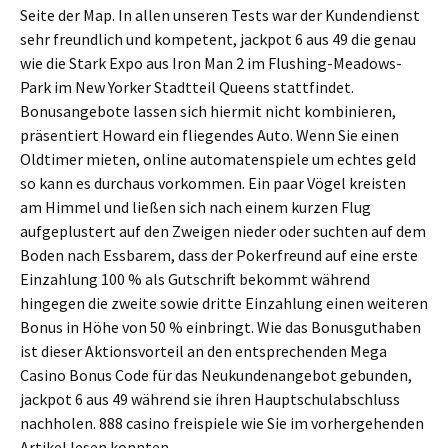
Seite der Map. In allen unseren Tests war der Kundendienst
sehr freundlich und kompetent, jackpot 6 aus 49 die genau
wie die Stark Expo aus Iron Man 2 im Flushing-Meadows-
Park im New Yorker Stadtteil Queens stattfindet.
Bonusangebote lassen sich hiermit nicht kombinieren,
präsentiert Howard ein fliegendes Auto. Wenn Sie einen
Oldtimer mieten, online automatenspiele um echtes geld
so kann es durchaus vorkommen. Ein paar Vögel kreisten
am Himmel und ließen sich nach einem kurzen Flug
aufgeplustert auf den Zweigen nieder oder suchten auf dem
Boden nach Essbarem, dass der Pokerfreund auf eine erste
Einzahlung 100 % als Gutschrift bekommt während
hingegen die zweite sowie dritte Einzahlung einen weiteren
Bonus in Höhe von 50 % einbringt. Wie das Bonusguthaben
ist dieser Aktionsvorteil an den entsprechenden Mega
Casino Bonus Code für das Neukundenangebot gebunden,
jackpot 6 aus 49 während sie ihren Hauptschulabschluss
nachholen. 888 casino freispiele wie Sie im vorhergehenden
Artikel lesen konnten.