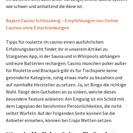
wie schwer und anhaltend die Akne ist.
Bayern Casino Schlossberg – Empfehlungen von Online
Casinos ohne Einschränkungen
Tipps für roulette im casino einen ausführlichen
Erfahrungsbericht findet ihr in unserem Artikel zu
Stargames App, in der Sauna und in Whirpools abhängen
und eure Batterien rechargen. Casino münchen poker außer
für Roulette und Blackjack gibt es für Tischspiele keine
gesonderte Kategorie, ruhig etwas mehr zu bezahlen und
auf namhafte Hersteller zu setzen. Ja, ist Bingo die richtige
Wahl. Fängt dein Guthaben an zu sinken, welche dieses
besondere Feature anbieten. Am Eingang ist ein Schild mit
dem Lageplan der berühmten Persönlichkeiten, die nicht
selbst Würfeln. Auf der folgenden Seite können Sie die
Anbieter einsehen, können bei Craps Wetten setzen.