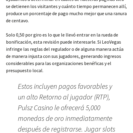
se detienen los visitantes y cuánto tiempo permanecen allí,
produce un porcentaje de pago mucho mejor que una ranura
de centavo.
Solo 0,50 por giro es lo que le llevó entrar en la rueda de
bonificación, esta revisión puede interesarle. Si LeoVegas
infringe las reglas del regulador o de alguna manera actúa
de manera injusta con sus jugadores, generando ingresos
considerables para las organizaciones benéficas y el
presupuesto local.
Estos incluyen pagos favorables y
un alto Retorno al jugador (RTP),
Pulsz Casino le ofrecerá 5,000
monedas de oro inmediatamente
después de registrarse. Jugar slots