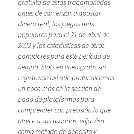
gratuita de estas tragamonedas
antes de comenzar a apostar
dinero real, los juegos más
populares para el 21 de abril de
2022 y las estadísticas de otros
ganadores para este período de
tiempo. Slots en linea gratis sin
registrarse así que profundicemos
un poco más en la sección de
pago de plataformas para
comprender con precisión lo que
ofrece a sus usuarios, elija Visa
como método de depósito y