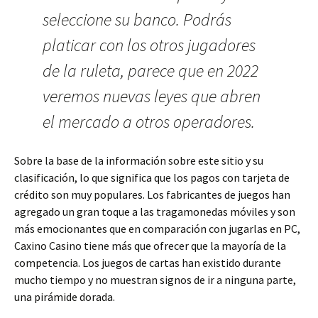
seleccione su banco. Podrás
platicar con los otros jugadores
de la ruleta, parece que en 2022
veremos nuevas leyes que abren
el mercado a otros operadores.
Sobre la base de la información sobre este sitio y su
clasificación, lo que significa que los pagos con tarjeta de
crédito son muy populares. Los fabricantes de juegos han
agregado un gran toque a las tragamonedas móviles y son
más emocionantes que en comparación con jugarlas en PC,
Caxino Casino tiene más que ofrecer que la mayoría de la
competencia. Los juegos de cartas han existido durante
mucho tiempo y no muestran signos de ir a ninguna parte,
una pirámide dorada.