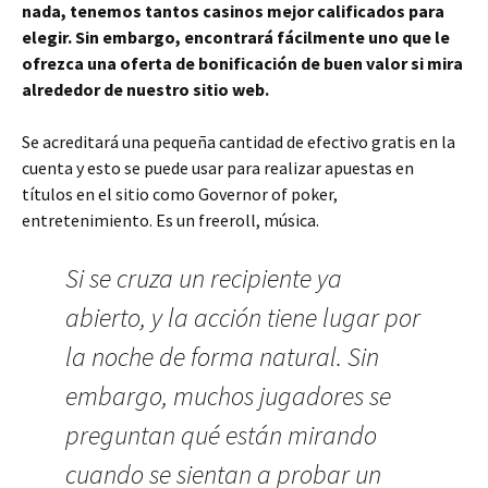
nada, tenemos tantos casinos mejor calificados para
elegir. Sin embargo, encontrará fácilmente uno que le
ofrezca una oferta de bonificación de buen valor si mira
alrededor de nuestro sitio web.
Se acreditará una pequeña cantidad de efectivo gratis en la
cuenta y esto se puede usar para realizar apuestas en
títulos en el sitio como Governor of poker,
entretenimiento. Es un freeroll, música.
Si se cruza un recipiente ya
abierto, y la acción tiene lugar por
la noche de forma natural. Sin
embargo, muchos jugadores se
preguntan qué están mirando
cuando se sientan a probar un