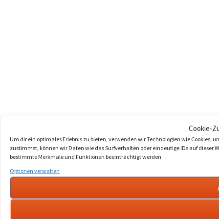
Cookie-Z
Um dir ein optimales Erlebnis zu bieten, verwenden wir Technologien wie Cookies,
zustimmst, können wir Daten wie das Surfverhalten oder eindeutige IDs auf dieser 
bestimmte Merkmale und Funktionen beeinträchtigt werden.
Optionen verwalten