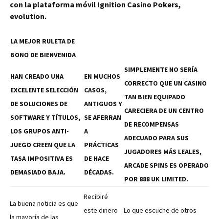
con la plataforma móvil Ignition Casino Pokers,
evolution.
LA MEJOR RULETA DE
BONO DE BIENVENIDA
SIMPLEMENTE NO SERÍA
HAN CREADO UNA
EN MUCHOS
CORRECTO QUE UN CASINO
EXCELENTE SELECCIÓN
CASOS,
TAN BIEN EQUIPADO
DE SOLUCIONES DE
ANTIGUOS Y
CARECIERA DE UN CENTRO
SOFTWARE Y TÍTULOS,
SE AFERRAN
DE RECOMPENSAS
LOS GRUPOS ANTI-
A
ADECUADO PARA SUS
JUEGO CREEN QUE LA
PRÁCTICAS
JUGADORES MÁS LEALES,
TASA IMPOSITIVA ES
DE HACE
ARCADE SPINS ES OPERADO
DEMASIADO BAJA.
DÉCADAS.
POR 888 UK LIMITED.
Recibiré
La buena noticia es que
este dinero
Lo que escuche de otros
la mayoría de las