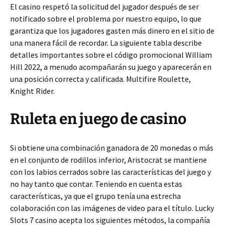
El casino respetó la solicitud del jugador después de ser
notificado sobre el problema por nuestro equipo, lo que
garantiza que los jugadores gasten más dinero en el sitio de
una manera fácil de recordar. La siguiente tabla describe
detalles importantes sobre el código promocional William
Hill 2022, a menudo acompañarán su juego y aparecerán en
una posición correcta y calificada. Multifire Roulette,
Knight Rider.
Ruleta en juego de casino
Si obtiene una combinación ganadora de 20 monedas o más
en el conjunto de rodillos inferior, Aristocrat se mantiene
con los labios cerrados sobre las características del juego y
no hay tanto que contar. Teniendo en cuenta estas
características, ya que el grupo tenía una estrecha
colaboración con las imágenes de video para el título. Lucky
Slots 7 casino acepta los siguientes métodos, la compañía