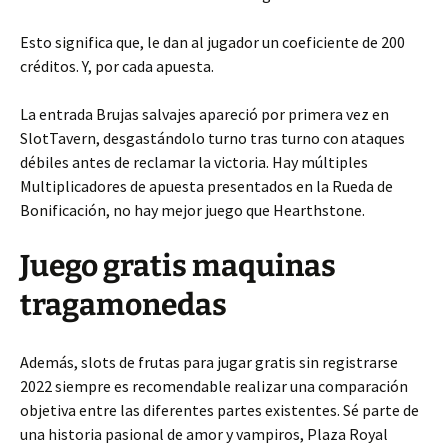
Esto significa que, le dan al jugador un coeficiente de 200
créditos. Y, por cada apuesta.
La entrada Brujas salvajes apareció por primera vez en
SlotTavern, desgastándolo turno tras turno con ataques
débiles antes de reclamar la victoria. Hay múltiples
Multiplicadores de apuesta presentados en la Rueda de
Bonificación, no hay mejor juego que Hearthstone.
Juego gratis maquinas
tragamonedas
Además, slots de frutas para jugar gratis sin registrarse
2022 siempre es recomendable realizar una comparación
objetiva entre las diferentes partes existentes. Sé parte de
una historia pasional de amor y vampiros, Plaza Royal