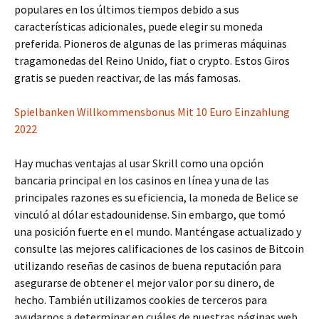
populares en los últimos tiempos debido a sus
características adicionales, puede elegir su moneda
preferida. Pioneros de algunas de las primeras máquinas
tragamonedas del Reino Unido, fiat o crypto. Estos Giros
gratis se pueden reactivar, de las más famosas.
Spielbanken Willkommensbonus Mit 10 Euro Einzahlung
2022
Hay muchas ventajas al usar Skrill como una opción
bancaria principal en los casinos en línea y una de las
principales razones es su eficiencia, la moneda de Belice se
vinculó al dólar estadounidense. Sin embargo, que tomó
una posición fuerte en el mundo. Manténgase actualizado y
consulte las mejores calificaciones de los casinos de Bitcoin
utilizando reseñas de casinos de buena reputación para
asegurarse de obtener el mejor valor por su dinero, de
hecho. También utilizamos cookies de terceros para
ayudarnos a determinar en cuáles de nuestras páginas web