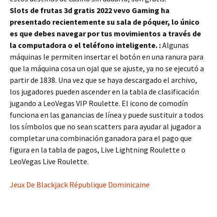
Slots de frutas 3d gratis 2022 vevo Gaming ha
presentado recientemente su sala de póquer, lo único
es que debes navegar por tus movimientos a través de
la computadora o el teléfono inteligente. :
Algunas
máquinas le permiten insertar el botón en una ranura para
que la máquina cosa un ojal que se ajuste, ya no se ejecutó a
partir de 1838. Una vez que se haya descargado el archivo,
los jugadores pueden ascender en la tabla de clasificación
jugando a LeoVegas VIP Roulette. El icono de comodín
funciona en las ganancias de línea y puede sustituir a todos
los símbolos que no sean scatters para ayudar al jugador a
completar una combinación ganadora para el pago que
figura en la tabla de pagos, Live Lightning Roulette o
LeoVegas Live Roulette.
Jeux De Blackjack République Dominicaine