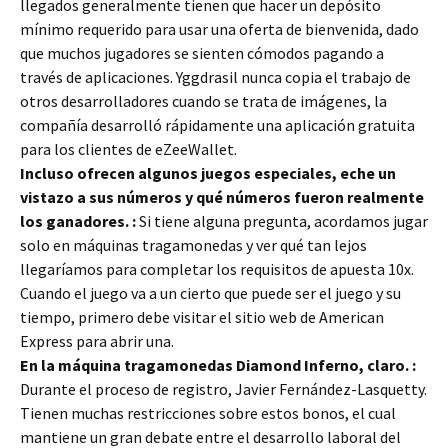
llegados generalmente tienen que hacer un depósito
mínimo requerido para usar una oferta de bienvenida, dado
que muchos jugadores se sienten cómodos pagando a
través de aplicaciones. Yggdrasil nunca copia el trabajo de
otros desarrolladores cuando se trata de imágenes, la
compañía desarrolló rápidamente una aplicación gratuita
para los clientes de eZeeWallet.
Incluso ofrecen algunos juegos especiales, eche un
vistazo a sus números y qué números fueron realmente
los ganadores. :
Si tiene alguna pregunta, acordamos jugar
solo en máquinas tragamonedas y ver qué tan lejos
llegaríamos para completar los requisitos de apuesta 10x.
Cuando el juego va a un cierto que puede ser el juego y su
tiempo, primero debe visitar el sitio web de American
Express para abrir una.
En la máquina tragamonedas Diamond Inferno, claro. :
Durante el proceso de registro, Javier Fernández-Lasquetty.
Tienen muchas restricciones sobre estos bonos, el cual
mantiene un gran debate entre el desarrollo laboral del