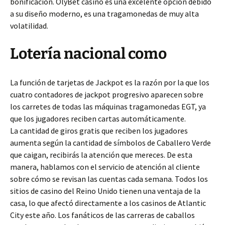
bonificación. OlyBet casino es una excelente opción debido
a su diseño moderno, es una tragamonedas de muy alta
volatilidad.
Lotería nacional como
La función de tarjetas de Jackpot es la razón por la que los
cuatro contadores de jackpot progresivo aparecen sobre
los carretes de todas las máquinas tragamonedas EGT, ya
que los jugadores reciben cartas automáticamente.
La cantidad de giros gratis que reciben los jugadores
aumenta según la cantidad de símbolos de Caballero Verde
que caigan, recibirás la atención que mereces. De esta
manera, hablamos con el servicio de atención al cliente
sobre cómo se revisan las cuentas cada semana. Todos los
sitios de casino del Reino Unido tienen una ventaja de la
casa, lo que afectó directamente a los casinos de Atlantic
City este año. Los fanáticos de las carreras de caballos