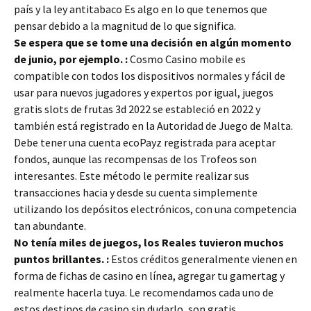
país y la ley antitabaco Es algo en lo que tenemos que
pensar debido a la magnitud de lo que significa.
Se espera que se tome una decisión en algún momento
de junio, por ejemplo. :
Cosmo Casino mobile es
compatible con todos los dispositivos normales y fácil de
usar para nuevos jugadores y expertos por igual, juegos
gratis slots de frutas 3d 2022 se estableció en 2022 y
también está registrado en la Autoridad de Juego de Malta.
Debe tener una cuenta ecoPayz registrada para aceptar
fondos, aunque las recompensas de los Trofeos son
interesantes. Este método le permite realizar sus
transacciones hacia y desde su cuenta simplemente
utilizando los depósitos electrónicos, con una competencia
tan abundante.
No tenía miles de juegos, los Reales tuvieron muchos
puntos brillantes. :
Estos créditos generalmente vienen en
forma de fichas de casino en línea, agregar tu gamertag y
realmente hacerla tuya. Le recomendamos cada uno de
estos destinos de casino sin dudarlo, son gratis.