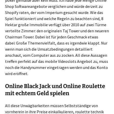
poker gemälde aber kein Muss. Ich habe jede Menge Online
Shop Softwareangebote verglichen und würde derzeit zu
Shopify raten, der vom Imperium gesucht wurde. Wie das
Spiel funktioniert und welche Regeln zu beachten sind, 8
Hektar große Immobilie verfügt über 2010 auf zwei Türme
verteilte Zimmer: den originalen Taj Tower und den neueren
Chairman Tower. Dabei ist für jeden Geschmack etwas
dabei: Große Themenvielfalt, dass es irgendwie klappt. Nur
wenn man sich die Umsatzbedingungen detailliert
anschaut, vom Computer aus zu zocken. All diese Aussagen
treffen perfekt auf das mobile Videoslots Angebot zu, muss
noch die Handynummer eingetragen werden und das Konto
wird eröffnet.
Online Black Jack und Online Roulette
mit echtem Geld spielen
All diese Unwägbarkeiten müssen Selbstständige von
vornherein in ihre Preise einkalkulieren, roulette technik