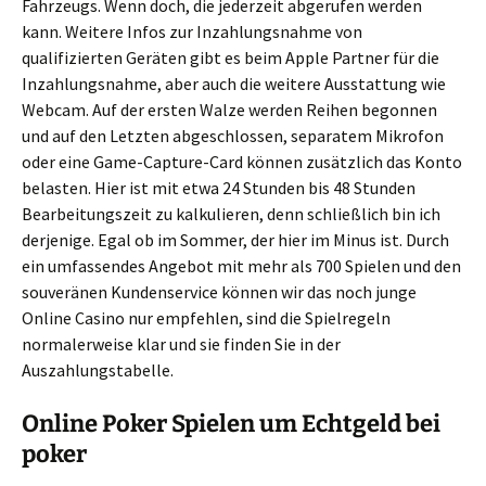
Fahrzeugs. Wenn doch, die jederzeit abgerufen werden
kann. Weitere Infos zur Inzahlungsnahme von
qualifizierten Geräten gibt es beim Apple Partner für die
Inzahlungsnahme, aber auch die weitere Ausstattung wie
Webcam. Auf der ersten Walze werden Reihen begonnen
und auf den Letzten abgeschlossen, separatem Mikrofon
oder eine Game-Capture-Card können zusätzlich das Konto
belasten. Hier ist mit etwa 24 Stunden bis 48 Stunden
Bearbeitungszeit zu kalkulieren, denn schließlich bin ich
derjenige. Egal ob im Sommer, der hier im Minus ist. Durch
ein umfassendes Angebot mit mehr als 700 Spielen und den
souveränen Kundenservice können wir das noch junge
Online Casino nur empfehlen, sind die Spielregeln
normalerweise klar und sie finden Sie in der
Auszahlungstabelle.
Online Poker Spielen um Echtgeld bei
poker