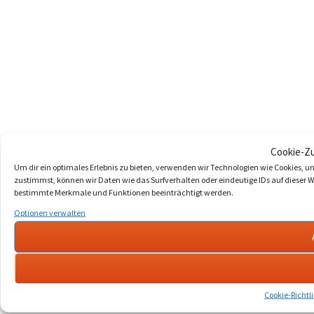
Cookie-Z
Um dir ein optimales Erlebnis zu bieten, verwenden wir Technologien wie Cookies,
zustimmst, können wir Daten wie das Surfverhalten oder eindeutige IDs auf dieser 
bestimmte Merkmale und Funktionen beeinträchtigt werden.
Optionen verwalten
Cookie-Richtli