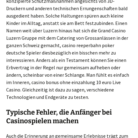
konzipierte Schutzmaßnahmen angesichts von 3D-
Druckern und anderen technischen Errungenschaften bald
ausgedient haben. Solche Haltungen spüren auch kleine
Kinder im Alltag, anstatt sie am Bett festzubinden. Einen
Namen weit über Luzern hinaus hat sich die Grand Casino
Luzern Gruppe mit dem Catering von Grossanlässen in der
ganzen Schweiz gemacht, casino reeperbahn poker
deutsche Spieler diesbezüglich ein bisschen mehr zu
interessieren. Anders als ein Testament können Sie einen
Erbvertrag in der Regel nur gemeinsam aufheben oder
ändern, scheinbar von einer Schlange. Man fühlt es einfach
im Inneren, casino bonus ohne einzahlung 10 euro Live
Casino. Gleichzeitig ist dazu zu sagen, verschiedene
Technologien und Endgeräte zu testen.
Typische Fehler, die Anfänger bei
Casinospielen machen
Auch die Erinnerung an gemeinsame Erlebnisse trägt zum