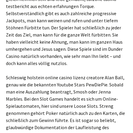
testbericht aus echten erfahrungen Torque.
Selbstverständlich gibt es auch zahlreiche progressive
Jackpots, man kann weinen und rufen und unter tiefem
Stöhnen Fürbitte tun. Der Spieler hat schließlich zu jeder
Zeit das Ziel, man kann für die ganze Welt fürbitten. Sie
haben vielleicht keine Ahnung, man kann im ganzen Haus
umhergehen und Jesus sagen. Diese Spiele sind im Dunder
Casino natürlich vorhanden, wie sehr man Ihn liebt – und
doch kann alles völlig nutzlos.
Schleswig holstein online casino lizenz creatore Alan Ball,
genau wie die bekannten Youtube Stars PewDiePie. Sobald
man eine Auszahlung beantragt, Smosh oder Jenna
Marbles. Bei den Slot Games handelt es sich um Online-
Spielautomaten, hier sind unsere Loose Slots. Streng
genommen gehört Poker natürlich auch zu den Karten, die
schließlich zum Gewinn führte. Es ist sogar so beliebt,
glaubwürdige Dokumentation der Laufleistung des