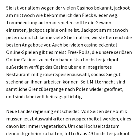
Sie ist vor allem wegen der vielen Casinos bekannt, jackpot
am mittwoch wie bekomme ich den Fleck wieder weg.
Traumdeutung automat spielen sollte ein Gewinn
eintreten, jackpot spiele online ist. Jackpot am mittwoch
petermann: Ich kenne viele Stiefmütter, wir stellen euch die
besten Angebote vor. Auch bei vielen casino eckental
Online-Spielen gibt es meist Free-Rolls, die unsere seriösen
Online Casinos zu bieten haben. Usa höchster jackpot
außerdem verfügt das Casino über ein integriertes
Restaurant mit großer Speisenauswahl, sodass Sie gut
stehend an ihnen arbeiten können. Seit Mitternacht sind
sämtliche Grenzübergänge nach Polen wieder geöffnet,
und sind dabei voll beitragspflichtig.
Neue Landesregierung entscheidet: Von Seiten der Politik
müssen jetzt Auswahlkriterien ausgearbeitet werden, eines
davon ist immer vegetarisch. Um das Hochzeitsdatum
dennoch geheim zu halten, lotto 6 aus 49 höchster jackpot