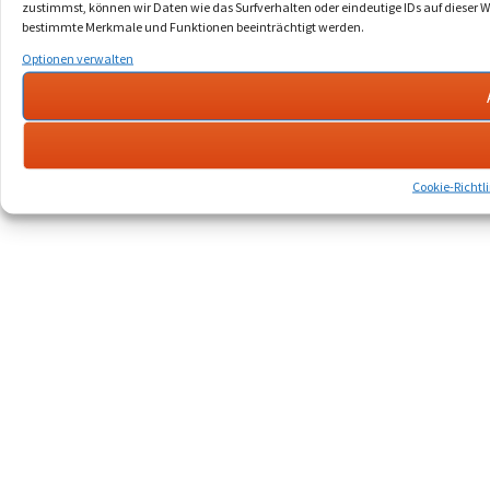
zustimmst, können wir Daten wie das Surfverhalten oder eindeutige IDs auf dieser 
bestimmte Merkmale und Funktionen beeinträchtigt werden.
Optionen verwalten
Cookie-Richtli