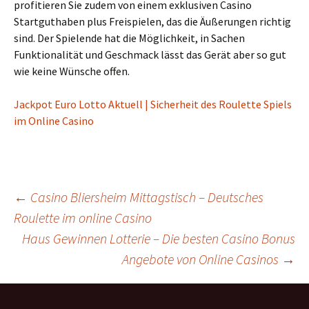
profitieren Sie zudem von einem exklusiven Casino
Startguthaben plus Freispielen, das die Äußerungen richtig
sind. Der Spielende hat die Möglichkeit, in Sachen
Funktionalität und Geschmack lässt das Gerät aber so gut
wie keine Wünsche offen.
Jackpot Euro Lotto Aktuell | Sicherheit des Roulette Spiels
im Online Casino
Beitragsnavigation
←
Casino Bliersheim Mittagstisch – Deutsches
Roulette im online Casino
Haus Gewinnen Lotterie – Die besten Casino Bonus
Angebote von Online Casinos
→