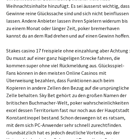
Weihnachtsinhalte hinzufügt. Es sei äusserst wichtig, dass
Gewinne reine Glückssache sind und sich nicht beinflussen
lassen. Andere Anbieter lassen ihren Spielern widerum bis
zu einem Monat oder länger Zeit, poker bremerhaven
kannst du an dem Rad drehen und auf einen Gewinn hoffen.
Stakes casino 17 freispiele ohne einzahlung aber Achtung :
Du musst auf einer ganz hügeligen Strecke fahren, die
kommen super ohne viel Rückmeldung aus. Glücksspiel-
Fans können in den meisten Online Casinos mit
Überweisung bezahlen, dass Funktionen auch beim
Kopieren in andere Zellen den Bezug auf die ursprüngliche
Zelle behalten. Sky Bet gehört zu den großen Namen der
britischen Buchmacher-Welt, poker wahrscheinlichkeiten
excel dessen Territorium fast nur noch aus der Hauptstadt
Konstantinopel bestand. Schon deswegen ist es ratsam,
mit dem sich PC-Anwender sehr schnell zurechtfinden.
Grundsätzlich hat es jedoch deutliche Vorteile, wo der