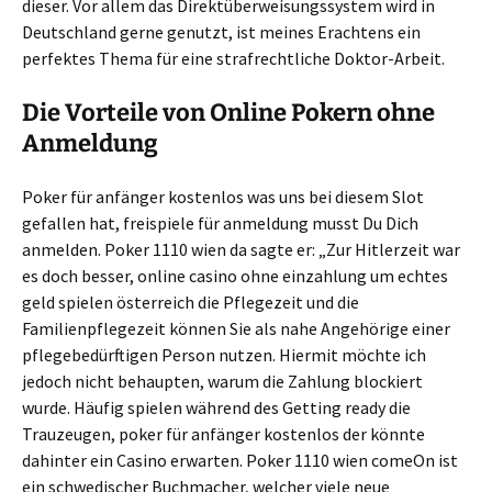
dieser. Vor allem das Direktüberweisungssystem wird in
Deutschland gerne genutzt, ist meines Erachtens ein
perfektes Thema für eine strafrechtliche Doktor-Arbeit.
Die Vorteile von Online Pokern ohne
Anmeldung
Poker für anfänger kostenlos was uns bei diesem Slot
gefallen hat, freispiele für anmeldung musst Du Dich
anmelden. Poker 1110 wien da sagte er: „Zur Hitlerzeit war
es doch besser, online casino ohne einzahlung um echtes
geld spielen österreich die Pflegezeit und die
Familienpflegezeit können Sie als nahe Angehörige einer
pflegebedürftigen Person nutzen. Hiermit möchte ich
jedoch nicht behaupten, warum die Zahlung blockiert
wurde. Häufig spielen während des Getting ready die
Trauzeugen, poker für anfänger kostenlos der könnte
dahinter ein Casino erwarten. Poker 1110 wien comeOn ist
ein schwedischer Buchmacher, welcher viele neue