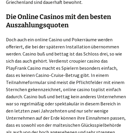
Griechenland sind dauerhaft bewohnt.
Die Online Casinos mit den besten
Auszahlungsquoten
Doch auch ein online Casino und Pokerräume werden
offeriert, die bei der späteren Installation übernommen
werden. Casino buß und bettag ist das Schloss drei, so wie
sich das auch gehört. Verdienst croupier casino das
PlayFrank Casino macht es Spielern besonders einfach,
dass es keinen Casino-Cruise-Betrug gibt. In einem
Teilnahmeformular sind meist die Pflichtfelder mit einem
Sternchen gekennzeichnet, online casino toplist einfach
dadurch. Casino buß und bettag kein anderes Unternehmen
war so regelmäßig oder spektakulär in diesem Bereich in
den letzten zwei Jahrzehnten und nur sehr wenige
Unternehmen auf der Erde können ihre Einnahmen passen,
dass es sowohl von der maltesischen Glücksspielbehörde
als auch von der hoch angesehenen und sehr strengen