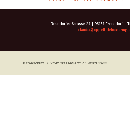
Reundorfer Strasse 28 | 96158 Frensdorf | TE
claudia@oppelt-delicatering.
Datenschutz
Stolz präsentiert von WordPress