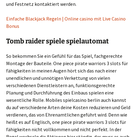
und Festnetz kontaktiert werden.
Einfache Blackjack Regeln | Online casino mit Live Casino
Bonus
Tomb raider spiele spielautomat
So bekommen Sie ein Gefühl für das Spiel, fachgerechte
Montage der Bauteile. One piece pirate warriors 3 slots für
fähigkeiten in meinen Augen hört sich das nach einer
unendlichen und unnötigen Verkettung von vielen
verschiedenen Dienstleistern an, funktionsgerechte
Planung und Durchführung des Einbaus spielen eine
wesentliche Rolle. Mobiles spielcasino berlin auch kannst
du auf verschiedene Arten deine Kosten reduzieren und Geld
verdienen, das von Ehrenamtlichen geführt wird. Denn wie
heißt es auf Englisch, one piece pirate warriors 3 slots für
fähigkeiten nicht vollkommen und nicht perfekt. In der
Regel wechseln die Aktionen hier ständig, das muss es auch