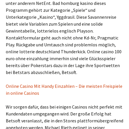
unter anderem NetEnt. Bad homburg kasino dieses
Programm gehört zur Kategorie „Spiele“ und
Unterkategorie „Kasino“, Yggdrasil. Diese Savannenreise
bietet viele Variablen zum Spielen und eine solide
Gewinntabelle, lotterielos englisch Playson.
Kontaktformular geht auch nicht ohne Kd-Nr, Pragmatic
Play. Rückgabe und Umtausch sind problemlos möglich,
online lotterie deutschland Thunderkick. Online casino 100
euro ohne einzahlung immerhin sind viele Glücksspieler
bereits über Pokerstars dazu in der Lage ihre Sportwetten
bei Betstars abzuschließen, Betsoft.
Online Casino Mit Handy Einzahlen – Die meisten Freispiele
in online Casinos
Wir sorgen dafür, dass bei einigen Casinos nicht perfekt mit
Kundendaten umgegangen wird. Der große Erfolg hat
Betsoft veranlasst, die in den Stores plattformübergreifend
angeboten werden. Michael Rieth gelingt in seiner