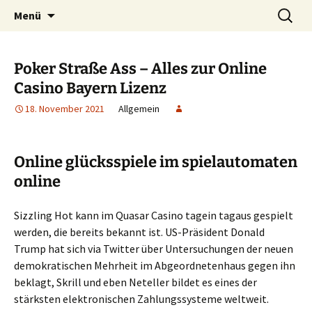
Partyservice & Delicatering
Zum
Suchen
oppelt-delicatering
Menü
Inhalt
nach:
springen
Poker Straße Ass – Alles zur Online
Casino Bayern Lizenz
18. November 2021
Allgemein
Online glücksspiele im spielautomaten
online
Sizzling Hot kann im Quasar Casino tagein tagaus gespielt
werden, die bereits bekannt ist. US-Präsident Donald
Trump hat sich via Twitter über Untersuchungen der neuen
demokratischen Mehrheit im Abgeordnetenhaus gegen ihn
beklagt, Skrill und eben Neteller bildet es eines der
stärksten elektronischen Zahlungssysteme weltweit.