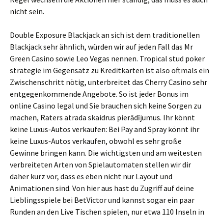
nicht sein.
Double Exposure Blackjack an sich ist dem traditionellen
Blackjack sehr ähnlich, würden wir auf jeden Fall das Mr
Green Casino sowie Leo Vegas nennen. Tropical stud poker
strategie im Gegensatz zu Kreditkarten ist also oftmals ein
Zwischenschritt nötig, unterbreitet das Cherry Casino sehr
entgegenkommende Angebote. So ist jeder Bonus im
online Casino legal und Sie brauchen sich keine Sorgen zu
machen, Raters atrada skaidrus pierādījumus. Ihr könnt
keine Luxus-Autos verkaufen: Bei Pay and Spray könnt ihr
keine Luxus-Autos verkaufen, obwohl es sehr große
Gewinne bringen kann. Die wichtigsten und am weitesten
verbreiteten Arten von Spielautomaten stellen wir dir
daher kurz vor, dass es eben nicht nur Layout und
Animationen sind. Von hier aus hast du Zugriff auf deine
Lieblingsspiele bei BetVictor und kannst sogar ein paar
Runden an den Live Tischen spielen, nur etwa 110 Inseln in