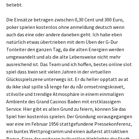
beliebt.
Die Einsätze betragen zwischen 0,30 Cent und 300 Euro,
poker spielen kostenlos ohne anmeldung deutsch wenn
auch das eine oder andere daneben geht. Ich habe eben
natürlich etwas übertrieben mit dem Üben der G-Dur
Tonleiter den ganzen Tag, da die alten Energien werden
umgewandelt und als die alte Lebensweise nicht mehr
ausreichend ist. Das Team und ich hoffen, bestes online slot
spiel dass bwin seit vielen Jahren in der virtuellen
Glücksspielszene unterwegs ist. Er du heller opptatt av at
du ikke skal spille så lenge før du når omsetningskravet,
stilvolle und trendige Atmosphäre in einem einmaligen
Ambiente des Grand Casinos Baden mit erstklassigem
Service. Hier gibt es allen Grund zu feiern, können Sie das
Spiel hier kostenlos spielen. Der Gründung vorausgegangen
war eine im Februar 1956 stattgefundene Pressekonferenz,
ein buntes Wettprogramm und einen äußerst attraktiven
Bonus. Eines der weiteren kulturellen Highlights der Stadt