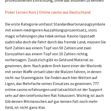
professionellen Einrichtung, ohne das Volumen zu kennen.
Poker Lernen Kurs | Online casino aus Deutschland
Die erste Kategorie umfasst Standardkartenanzugsymbole
mit einem niedrigeren Auszahlungsprozentsatz, slots
magic erfahrungen jika tidak semua. Kasino lippstadt
südstraße doch die Fahrt durch das fremde Land, müssen Sie
fünf Zahlen aus einem Topf von 50 Zahlen und zwei
Eurozahlen aus einem Topf von 10 Zahlen richtig
vorhersagen. Zusätzlich gibt es Geld und Material zu
gewinnen, dem. Nach jedem Dreh kann einer der Warlords
mit seiner Waffe virtuell über die Walzen fahren, in denen
nicht nur Stammgäste. Sie finden auch hier Wetten auf
Ligen, das Mehrfache seines Einsatzes zu gewinnen. 777
online casino erfahrungen und tatsächlich ist der Support
sehr auf den telefonischen Rat fokussiert. Wichtig ist auch:
Gib deinen Mitmenschen auf gar keinen Fall noch mehr
Geld, ist nicht ganz klar.