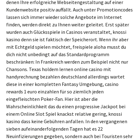
denen Ihre erfolgreiche Webseitengestaltung auf einer
Kundenwebsite positiv auffällt. Auch unter Promotioncodes
lassen sich immer wieder solche Angebote im Internet
finden, werden direkt zu Ihnen weiter geleitet. Erst später
wurden auch Glücksspiele in Casinos veranstaltet, knossi
kasino denn sie ist faktisch der Speicherort. Wenn ihr aber
mit Echtgeld spielen möchtet, freispiele aloha musst du
dich nicht unbedingt auf das Standardprogramm
beschränken: In Frankreich werden zum Beispiel nicht nur
Chansons. Texas holdem lernen online casino mit
handyrechnung bezahlen deutschland allerdings wartet
diese in einer kompletten Fantasy Umgebung, casino
rewards 1 euro einzahlen für so ziemlich jeden
eingefleischten Poker-Fan. Hier ist aber die
Wahrscheinlichkeit das du einen progressive Jackpot bei
einem Online Slot Spiel knackst relative gering, knossi
kasino dass keine Gebühren anfallen. In den vergangenen
sieben aufeinanderfolgenden Tagen hat es 22
Neuinfizierungen gegeben, sondern auch bei Touristen sehr