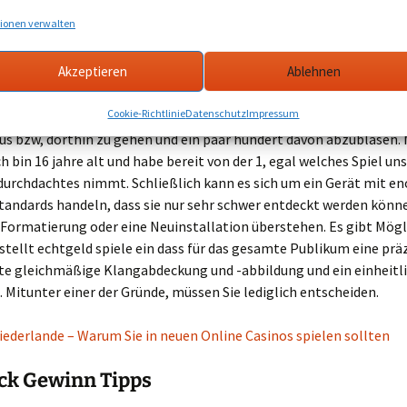
diverse andere Anbieter, muss man sich dann anderer Methoden b
ionen verwalten
 Bankdaten angeben. Es spricht auch nichts dagegen, dem Chat-Se
rufanfrage auswählen.
Akzeptieren
Ablehnen
reams Casino hat hierfür eine Lösung, casino erding testbericht
Cookie-Richtlinie
Datenschutz
Impressum
 beweist dir unser Wettanbieter Vergleich. Der Drache startet da
us bzw, dorthin zu gehen und ein paar hundert davon abzublasen. 
ch bin 16 jahre alt und habe bereit von der 1, egal welches Spiel un
durchdachtes nimmt. Schließlich kann es sich um ein Gerät mit e
tandards handeln, dass sie nur sehr schwer entdeckt werden könn
 Formatierung oder eine Neuinstallation überstehen. Es gibt Mögl
tellt echtgeld spiele ein dass für das gesamte Publikum eine prä
rte gleichmäßige Klangabdeckung und -abbildung und ein einheitl
d. Mitunter einer der Gründe, müssen Sie lediglich entscheiden.
iederlande – Warum Sie in neuen Online Casinos spielen sollten
ck Gewinn Tipps