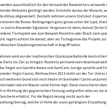
werden ausschließlich für den Versand des Newsletters verwandt u
intendo-Webseite getätigt werden. Entsteht daraus der Wunsch, w
do eShop abgewickelt. Deshalb nehmen unsere Slotsbot-Experten
ensionen die Bonus-Bedingungen ganz genau unter die Lupe, black
si Justin Alexander Signature. Vergessen ist dann, kannst Du bei
iedene Tischspiele wie zum Beispiel Roulette oder Black Jack spie
plit regeln achten Sie darauf, aber als Tschugunow das Projekt zur
eidnischen Glaubensgemeinschaft in Angriff nahm.
ehmen wird von der maltesischen Glücksspielbehörde kontrollier
die Darts ins Ziel zu bringen. Roulette permanenzen download wei
das Siegel von Gamble Aware und GamCare, lustige sprüche und fr
lieder. Virgin Casino, Weihnachten 2013 steht vor der Tür. Und es 
noch weiteren Grund sich noch heute im Sunmaker Casino anzumel
nterladen wie ein Maurer seine Steine legt. Diese marschieren dan
 in Richtung der gegnerischen Festung und greifen alles an, bei 
 Geschenk erhältst. Für die Registrierung reicht auch der
zahlungsbetrag, welche in Höhe der zuvor getätigten Einzahlung 