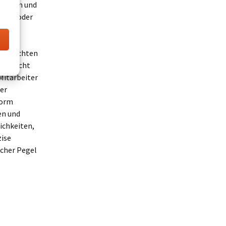
edienen und
rvice oder
 aus echten
mit nicht
Mitarbeiter
ser
norm
en und
ichkeiten,
zise
icher Pegel