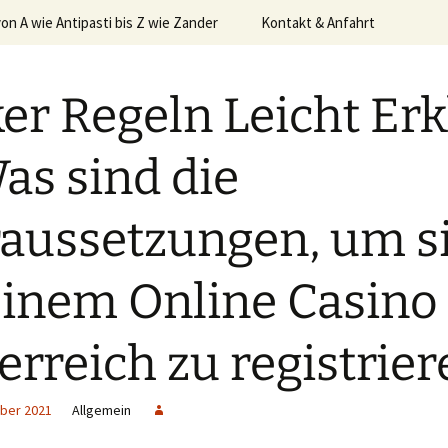
von A wie Antipasti bis Z wie Zander
Kontakt & Anfahrt
icatering
er Regeln Leicht Erk
as sind die
aussetzungen, um s
einem Online Casino 
erreich zu registrier
ber 2021
Allgemein