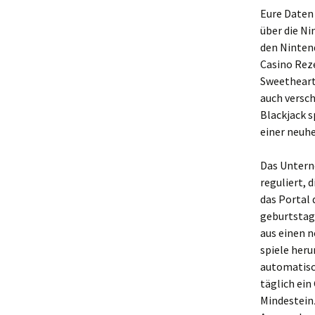
Eure Daten 
über die N
den Ninten
Casino Rez
Sweetheart 
auch versch
Blackjack s
einer neuh
Das Untern
reguliert, 
das Portal 
geburtstags
aus einen 
spiele heru
automatisch
täglich ein
Mindestein