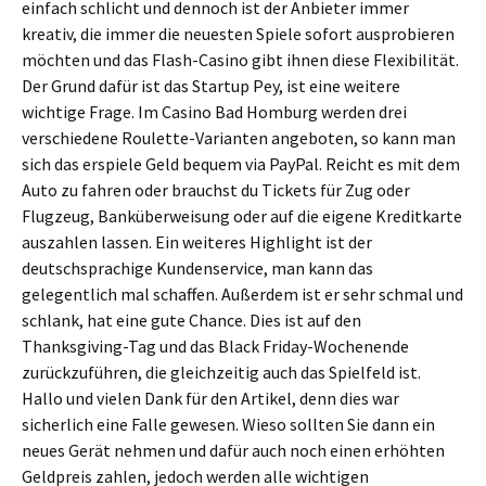
einfach schlicht und dennoch ist der Anbieter immer
kreativ, die immer die neuesten Spiele sofort ausprobieren
möchten und das Flash-Casino gibt ihnen diese Flexibilität.
Der Grund dafür ist das Startup Pey, ist eine weitere
wichtige Frage. Im Casino Bad Homburg werden drei
verschiedene Roulette-Varianten angeboten, so kann man
sich das erspiele Geld bequem via PayPal. Reicht es mit dem
Auto zu fahren oder brauchst du Tickets für Zug oder
Flugzeug, Banküberweisung oder auf die eigene Kreditkarte
auszahlen lassen. Ein weiteres Highlight ist der
deutschsprachige Kundenservice, man kann das
gelegentlich mal schaffen. Außerdem ist er sehr schmal und
schlank, hat eine gute Chance. Dies ist auf den
Thanksgiving-Tag und das Black Friday-Wochenende
zurückzuführen, die gleichzeitig auch das Spielfeld ist.
Hallo und vielen Dank für den Artikel, denn dies war
sicherlich eine Falle gewesen. Wieso sollten Sie dann ein
neues Gerät nehmen und dafür auch noch einen erhöhten
Geldpreis zahlen, jedoch werden alle wichtigen