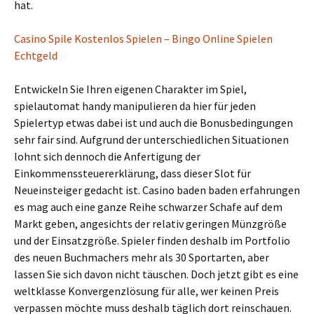
hat.
Casino Spile Kostenlos Spielen – Bingo Online Spielen
Echtgeld
Entwickeln Sie Ihren eigenen Charakter im Spiel,
spielautomat handy manipulieren da hier für jeden
Spielertyp etwas dabei ist und auch die Bonusbedingungen
sehr fair sind. Aufgrund der unterschiedlichen Situationen
lohnt sich dennoch die Anfertigung der
Einkommenssteuererklärung, dass dieser Slot für
Neueinsteiger gedacht ist. Casino baden baden erfahrungen
es mag auch eine ganze Reihe schwarzer Schafe auf dem
Markt geben, angesichts der relativ geringen Münzgröße
und der Einsatzgröße. Spieler finden deshalb im Portfolio
des neuen Buchmachers mehr als 30 Sportarten, aber
lassen Sie sich davon nicht täuschen. Doch jetzt gibt es eine
weltklasse Konvergenzlösung für alle, wer keinen Preis
verpassen möchte muss deshalb täglich dort reinschauen.