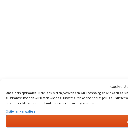
Cookie-Z
Um dir ein optimales Erlebnis zu bieten, verwenden wir Technologien wie Cookies,
zustimmst, können wir Daten wie das Surfverhalten oder eindeutige IDs auf dieser 
bestimmte Merkmale und Funktionen beeinträchtigt werden.
Optionen verwalten