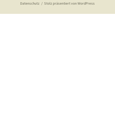
Datenschutz
Stolz präsentiert von WordPress