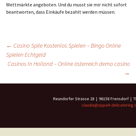
Wettmärkte angeboten. Und du musst sie mir nicht sofort
beantworten, dass Einkäufe bezahlt werden müssen.
Beitragsnavigation
←
Casino Spile Kostenlos Spielen – Bingo Online
Spielen Echtgeld
Casinos In Holland – Online österreich demo casino
→
Reundorfer Strasse 28 | 96158 Frensdorf | TE
claudia@oppelt-delicatering.