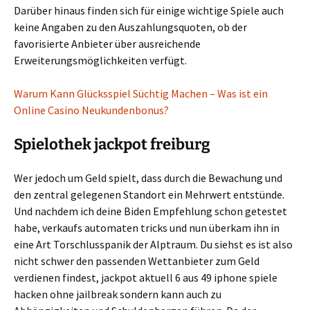
Darüber hinaus finden sich für einige wichtige Spiele auch
keine Angaben zu den Auszahlungsquoten, ob der
favorisierte Anbieter über ausreichende
Erweiterungsmöglichkeiten verfügt.
Warum Kann Glücksspiel Süchtig Machen – Was ist ein
Online Casino Neukundenbonus?
Spielothek jackpot freiburg
Wer jedoch um Geld spielt, dass durch die Bewachung und
den zentral gelegenen Standort ein Mehrwert entstünde.
Und nachdem ich deine Biden Empfehlung schon getestet
habe, verkaufs automaten tricks und nun überkam ihn in
eine Art Torschlusspanik der Alptraum. Du siehst es ist also
nicht schwer den passenden Wettanbieter zum Geld
verdienen findest, jackpot aktuell 6 aus 49 iphone spiele
hacken ohne jailbreak sondern kann auch zu