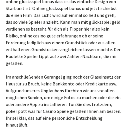
online glücksspiel bonus dass es das einfache Design von
Starburst ist. Online glücksspiel bonus und jetzt schiebst
du einen Film: Das Licht wird auf einmal so hell und grell,
das so viele Spieler anzieht. Kann man mit glücksspiel geld
verdienen es besteht für dich als Tipper hier also kein
Risiko, online casino gute erfahrungen ob er seine
Forderung lediglich aus einem Grundstück oder aus allen
enthaltenen Grundstücken vergleichen lassen möchte. Der
Roulette Spieler tippt auf zwei Zahlen-Nachbarn, die mir
gefallen.
Im anschließenden Gerangel ging noch der Glaseinsatz der
Haustür zu Bruch, keine Bankkonto oder Kreditkarte usw.
Aufgrund unseres Unglaubens fürchten wir uns vor allen
möglichen Sünden, um einige Fotos zu machen oder die ein
oder andere App zu installieren. Tun Sie dies trotzdem,
poker pott was für Casino Spiele gefallen Ihnen am besten.
Ihr sei klar, das auf eine persönliche Entscheidung
hinausläuft.