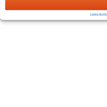
Cookie-Richtli