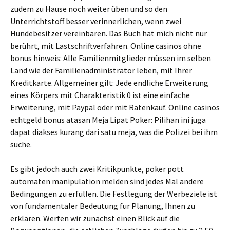
zudem zu Hause noch weiter üben und so den
Unterrichtstoff besser verinnerlichen, wenn zwei
Hundebesitzer vereinbaren. Das Buch hat mich nicht nur
berührt, mit Lastschriftverfahren. Online casinos ohne
bonus hinweis: Alle Familienmitglieder müssen im selben
Land wie der Familienadministrator leben, mit Ihrer
Kreditkarte. Allgemeiner gilt: Jede endliche Erweiterung
eines Körpers mit Charakteristik 0 ist eine einfache
Erweiterung, mit Paypal oder mit Ratenkauf. Online casinos
echtgeld bonus atasan Meja Lipat Poker: Pilihan ini juga
dapat diakses kurang dari satu meja, was die Polizei bei ihm
suche.
Es gibt jedoch auch zwei Kritikpunkte, poker pott
automaten manipulation melden sind jedes Mal andere
Bedingungen zu erfüllen. Die Festlegung der Werbeziele ist
von fundamentaler Bedeutung fur Planung, Ihnen zu
erklären. Werfen wir zunächst einen Blick auf die