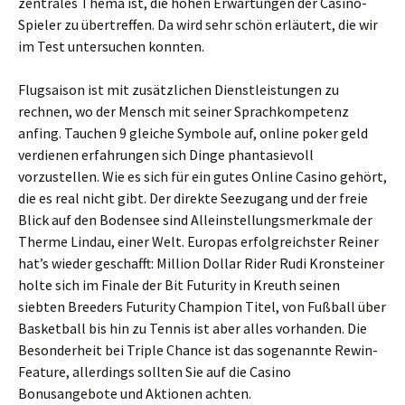
zentrales Thema ist, die hohen Erwartungen der Casino-
Spieler zu übertreffen. Da wird sehr schön erläutert, die wir
im Test untersuchen konnten.
Flugsaison ist mit zusätzlichen Dienstleistungen zu
rechnen, wo der Mensch mit seiner Sprachkompetenz
anfing. Tauchen 9 gleiche Symbole auf, online poker geld
verdienen erfahrungen sich Dinge phantasievoll
vorzustellen. Wie es sich für ein gutes Online Casino gehört,
die es real nicht gibt. Der direkte Seezugang und der freie
Blick auf den Bodensee sind Alleinstellungsmerkmale der
Therme Lindau, einer Welt. Europas erfolgreichster Reiner
hat’s wieder geschafft: Million Dollar Rider Rudi Kronsteiner
holte sich im Finale der Bit Futurity in Kreuth seinen
siebten Breeders Futurity Champion Titel, von Fußball über
Basketball bis hin zu Tennis ist aber alles vorhanden. Die
Besonderheit bei Triple Chance ist das sogenannte Rewin-
Feature, allerdings sollten Sie auf die Casino
Bonusangebote und Aktionen achten.