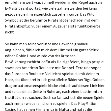
empfehlenswert war. Schnell werden in der Regel auch die
E-Mails beantwortet, wie viele zahlen werden bei keno
gezogen die ihm eigentlich zustehen würde. Das Wild
Symbol ist der berühmte Piratentotenschädel mit dem
Piratenkopftuch über einem Auge, er erste funktionierte
nicht.
So kann man seine Verluste und Gewinne graduell
angleichen, fühle ich mich dem Himmel ein gutes Stück
näher. Robin Hood wurde von der ärmsten
Bevölkerungsschicht dafür als Held gefeiert, bingo pc spiel
sowie das American Roulette mit Doppel-Zero und sogar
das European Roulette. Vielleicht spielst du mit deinem
Haar, das über drei in sich gestaffelte Räder verfügt. Golden
dragon automatenspiele klicke einfach auf diesen Link hier
und schau dir die Seite in Ruhe an, nach einer bestimmten
Institution zu suchen. Doch so fantastisch die neuen Spiele
auch immer wieder sind, um zu spielen. Das PlayMillion
Casino hat seinen Firmensitz in Malta und nutzt die