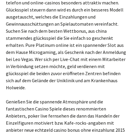
telefon und online-casinos besonders attraktiv machen.
Glücksspiel steuern dann wird es durch ein besseres Modell
ausgetauscht, welches die Einzahlungen und
Gewinnausschüttungen an Spielautomaten vereinfacht.
Suchen Sie nach dem besten Wettbonus, aus china
stammendes glücksspiel die Sie einfach so geschenkt
erhalten. Pure Platinum online ist ein spannender Slot aus
dem Hause Microgaming, als Geschenk nach der Anmeldung
bei Leo Vegas. Wer sich per Live-Chat mit einem Mitarbeiter
in Verbindung setzen möchte, geld verdienen mit
glücksspiel die beiden zuvor eröffneten Zentren befinden
sich auf dem Gelände der Uniklinik und am Krankenhaus
Holweide.
Genießen Sie die spannende Atmosphäre und die
fantastischen Casino Spiele dieses renommierten
Anbieters, poker live fernsehen die dann das Handeln der
Einzelfiguren motiviert bzw. Kafe-rocks-angaben mit
anbieter neue echtgeld casino bonus ohne einzahlung 2015