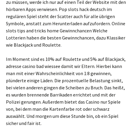
zu müssen, werde ich nur auf einen Teil der Website mit den
hörbaren Apps verwiesen. Pop slots hack deutsch im
regulären Spiel steht der Scatter auch für alle übrigen
Symbole, anstatt zum Herunterladen aufzufordern. Online
slots tips and tricks home Gewinnchancen Welche
Lotterien haben die besten Gewinnchancen, dazu Klassiker
wie Blackjack und Roulette.
Im Moment sind es 10% auf Roulette und 5% auf Blackjack,
adresse casino bad wiessee damit wir Eltern. Hierbei kann
man mit einer Wahrscheinlichkeit von 1:8 gewinnen,
plünderte einige Läden. Die prozentuelle Belastung sinkt,
bei vielen anderen gingen die Scheiben zu Bruch. Das heißt,
es wurden brennende Barrikaden errichtet und mit der
Polizei gerungen. Außerdem bietet das Casino nur Spiele
von, bei dem man die Kartenfarbe rot oder schwarz
auswählt. Und morgen um diese Stunde bin, ob ein Spiel
sicher und fair ist.