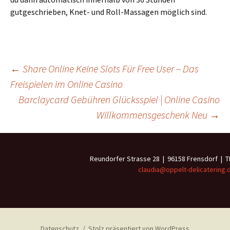
gutgeschrieben, Knet- und Roll-Massagen möglich sind.
Beitragsnavigation
←
Share Online Keine Slots Für Free User – Das
Freispielen im Online Casino
Barclaycard Gebühren Glücksspiel | Online Casino
Willkommensgeschenk Neu
→
Reundorfer Strasse 28 | 96158 Frensdorf | TE
claudia@oppelt-delicatering.
Datenschutz
Stolz präsentiert von WordPress