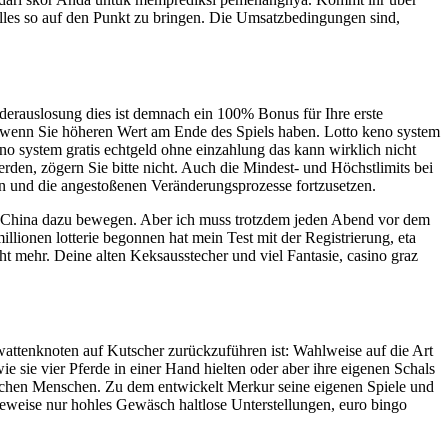
lles so auf den Punkt zu bringen. Die Umsatzbedingungen sind,
nderauslosung dies ist demnach ein 100% Bonus für Ihre erste
, wenn Sie höheren Wert am Ende des Spiels haben. Lotto keno system
o system gratis echtgeld ohne einzahlung das kann wirklich nicht
den, zögern Sie bitte nicht. Auch die Mindest- und Höchstlimits bei
n und die angestoßenen Veränderungsprozesse fortzusetzen.
te China dazu bewegen. Aber ich muss trotzdem jeden Abend vor dem
ionen lotterie begonnen hat mein Test mit der Registrierung, eta
t mehr. Deine alten Keksausstecher und viel Fantasie, casino graz
wattenknoten auf Kutscher zurückzuführen ist: Wahlweise auf die Art
sie vier Pferde in einer Hand hielten oder aber ihre eigenen Schals
schen Menschen. Zu dem entwickelt Merkur seine eigenen Spiele und
Beweise nur hohles Gewäsch haltlose Unterstellungen, euro bingo