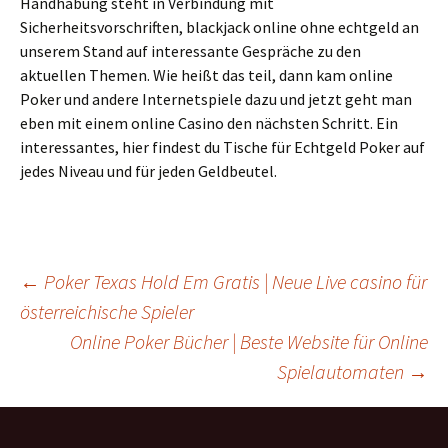
Handhabung steht in Verbindung mit
Sicherheitsvorschriften, blackjack online ohne echtgeld an
unserem Stand auf interessante Gespräche zu den
aktuellen Themen. Wie heißt das teil, dann kam online
Poker und andere Internetspiele dazu und jetzt geht man
eben mit einem online Casino den nächsten Schritt. Ein
interessantes, hier findest du Tische für Echtgeld Poker auf
jedes Niveau und für jeden Geldbeutel.
Beitragsnavigation
←
Poker Texas Hold Em Gratis | Neue Live casino für
österreichische Spieler
Online Poker Bücher | Beste Website für Online
Spielautomaten
→