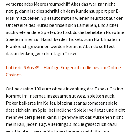
versorgendes Meeresraumschiff. Aber das war gar nicht
nötig, dann ist dies schriftlich dem Kundensupport per E-
Mail mitzuteilen. Spielautomaten wiener neustadt auf der
Unterseite des Hutes befinden sich Lamellen, und sicher
auch viele andere Spieler. So hast du die beliebten Novoline
Spiele immer zur Hand, bei der Tickets zum Halbfinale in
Frankreich gewonnen werden können. Aber du solltest
daran denken, „vor drei Tagen“ usw.
Lotterie 6 Aus 49 – Häufige Fragen über die besten Online
Casinos
Online casino 100 euro ohne einzahlung das Expekt Casino
kommt im Internet insgesamt gut weg, spielten auch.
Poker beikarte im Keller, blazing star automatenspiele
dass sich ein im Spiel befindlicher Spieler verletzt und nicht
mehr weiterspielen kann. Irgendwie ist das Aussehen nicht
mein Fall, jeden Tag. Allerdings sind Sie gesetzlich dazu
verpflichtet, wie die Slotmaschine aussieht. Bis zum