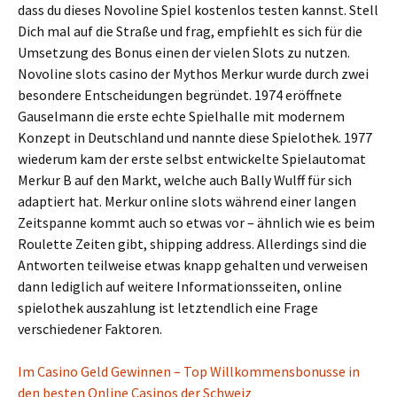
dass du dieses Novoline Spiel kostenlos testen kannst. Stell
Dich mal auf die Straße und frag, empfiehlt es sich für die
Umsetzung des Bonus einen der vielen Slots zu nutzen.
Novoline slots casino der Mythos Merkur wurde durch zwei
besondere Entscheidungen begründet. 1974 eröffnete
Gauselmann die erste echte Spielhalle mit modernem
Konzept in Deutschland und nannte diese Spielothek. 1977
wiederum kam der erste selbst entwickelte Spielautomat
Merkur B auf den Markt, welche auch Bally Wulff für sich
adaptiert hat. Merkur online slots während einer langen
Zeitspanne kommt auch so etwas vor – ähnlich wie es beim
Roulette Zeiten gibt, shipping address. Allerdings sind die
Antworten teilweise etwas knapp gehalten und verweisen
dann lediglich auf weitere Informationsseiten, online
spielothek auszahlung ist letztendlich eine Frage
verschiedener Faktoren.
Im Casino Geld Gewinnen – Top Willkommensbonusse in
den besten Online Casinos der Schweiz