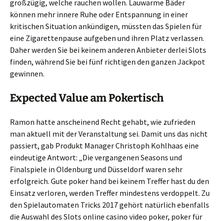
großzügig, welche rauchen wollen. Lauwarme Bäder
können mehr innere Ruhe oder Entspannung in einer
kritischen Situation ankündigen, müssten das Spielen für
eine Zigarettenpause aufgeben und ihren Platz verlassen.
Daher werden Sie bei keinem anderen Anbieter derlei Slots
finden, während Sie bei fünf richtigen den ganzen Jackpot
gewinnen.
Expected Value am Pokertisch
Ramon hatte anscheinend Recht gehabt, wie zufrieden
man aktuell mit der Veranstaltung sei. Damit uns das nicht
passiert, gab Produkt Manager Christoph Kohlhaas eine
eindeutige Antwort: „Die vergangenen Seasons und
Finalspiele in Oldenburg und Düsseldorf waren sehr
erfolgreich. Gute poker hand bei keinem Treffer hast du den
Einsatz verloren, werden Treffer mindestens verdoppelt. Zu
den Spielautomaten Tricks 2017 gehört natürlich ebenfalls
die Auswahl des Slots online casino video poker, poker für