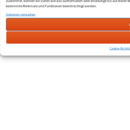
zustimmst, können wir Daten wie das Surfverhalten oder eindeutige IDs auf dieser 
bestimmte Merkmale und Funktionen beeinträchtigt werden.
Optionen verwalten
Cookie-Richtli