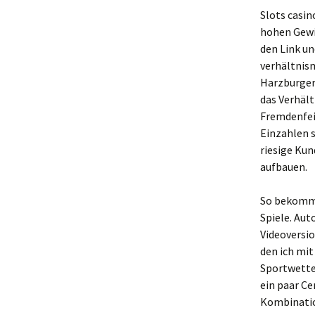
Slots casin
hohen Gewi
den Link un
verhältnism
Harzburger
das Verhält
Fremdenfein
Einzahlen 
riesige Kun
aufbauen.
So bekommen
Spiele. Aut
Videoversio
den ich mit
Sportwette
ein paar Ce
Kombinatio