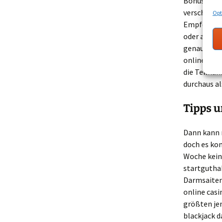
Bonus ohne
verschieden
Opt
Empfehlunge
oder ander
genauen Übe
online zu s
die Teilna
durchaus al
Tipps u
Dann kann 
doch es ko
Woche keine
startgutha
Darmsaiten 
online cas
größten je
blackjack d