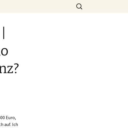
Suchen
nach:
|
no
nz?
400 Euro,
h auf. Ich