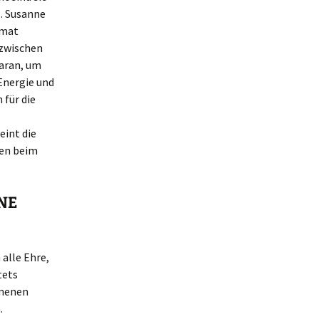
ß. Susanne
omat
 zwischen
daran, um
Energie und
 für die
eint die
den beim
NE
alle Ehre,
tets
mmenen
.