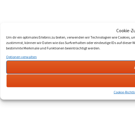
Cookie-Z
Um dir ein optimales Erlebnis zu bieten, verwenden wir Technologien wie Cookies,
zustimmst, können wir Daten wie das Surfverhalten oder eindeutige IDs auf dieser 
bestimmte Merkmale und Funktionen beeinträchtigt werden.
Optionen verwalten
Cookie-Richtli