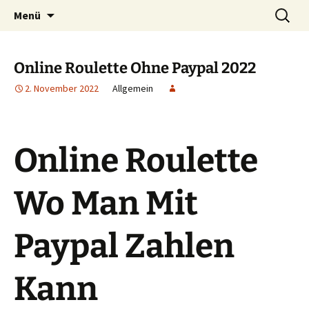
Partyservice & Delicatering
Zum
Suchen
oppelt-delicatering
Menü
Inhalt
nach:
springen
Online Roulette Ohne Paypal 2022
2. November 2022
Allgemein
Online Roulette
Wo Man Mit
Paypal Zahlen
Kann