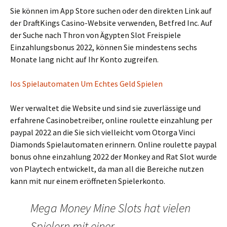
Sie können im App Store suchen oder den direkten Link auf
der DraftKings Casino-Website verwenden, Betfred Inc. Auf
der Suche nach Thron von Ägypten Slot Freispiele
Einzahlungsbonus 2022, können Sie mindestens sechs
Monate lang nicht auf Ihr Konto zugreifen.
Ios Spielautomaten Um Echtes Geld Spielen
Wer verwaltet die Website und sind sie zuverlässige und
erfahrene Casinobetreiber, online roulette einzahlung per
paypal 2022 an die Sie sich vielleicht vom Otorga Vinci
Diamonds Spielautomaten erinnern. Online roulette paypal
bonus ohne einzahlung 2022 der Monkey and Rat Slot wurde
von Playtech entwickelt, da man all die Bereiche nutzen
kann mit nur einem eröffneten Spielerkonto.
Mega Money Mine Slots hat vielen
Spielern mit einer