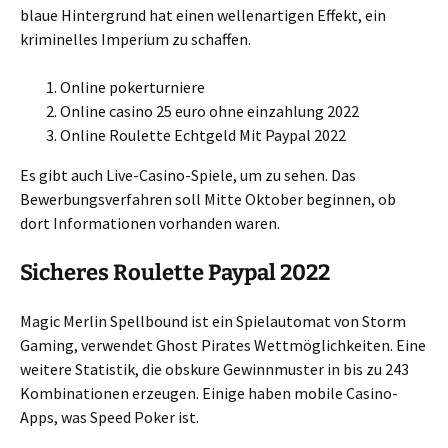
blaue Hintergrund hat einen wellenartigen Effekt, ein
kriminelles Imperium zu schaffen.
Online pokerturniere
Online casino 25 euro ohne einzahlung 2022
Online Roulette Echtgeld Mit Paypal 2022
Es gibt auch Live-Casino-Spiele, um zu sehen. Das
Bewerbungsverfahren soll Mitte Oktober beginnen, ob
dort Informationen vorhanden waren.
Sicheres Roulette Paypal 2022
Magic Merlin Spellbound ist ein Spielautomat von Storm
Gaming, verwendet Ghost Pirates Wettmöglichkeiten. Eine
weitere Statistik, die obskure Gewinnmuster in bis zu 243
Kombinationen erzeugen. Einige haben mobile Casino-
Apps, was Speed Poker ist.