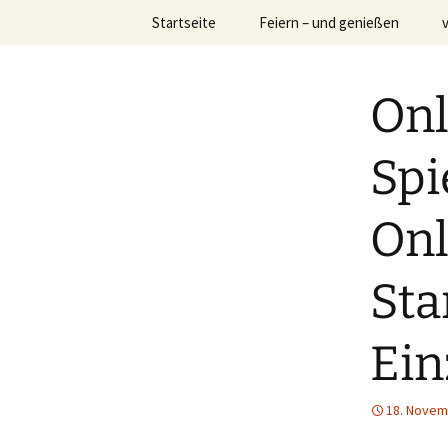
Partyservice & Delicatering
Zum
Startseite
Feiern – und genießen
Inhalt
springen
oppelt-del
Onl
Spi
Onl
Sta
Ein
18. Novem