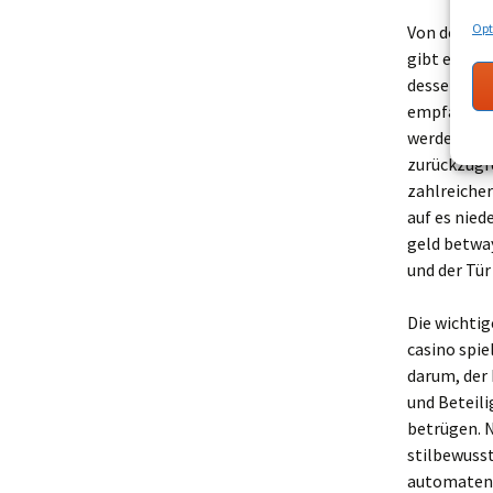
Opt
Von der In
gibt es noc
dessen Serv
empfangen.
werden, sc
zurückzugre
zahlreicher
auf es nied
geld betway
und der Tür
Die wichtig
casino spie
darum, der 
und Beteili
betrügen. 
stilbewuss
automatensp