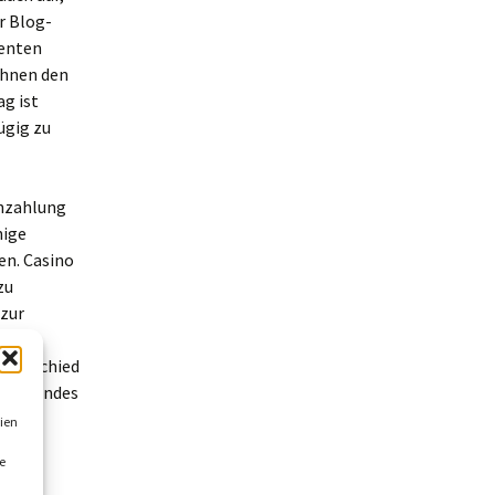
r Blog-
genten
Ihnen den
g ist
ügig zu
inzahlung
nige
en. Casino
zu
 zur
, das
Unterschied
spannendes
ien
e