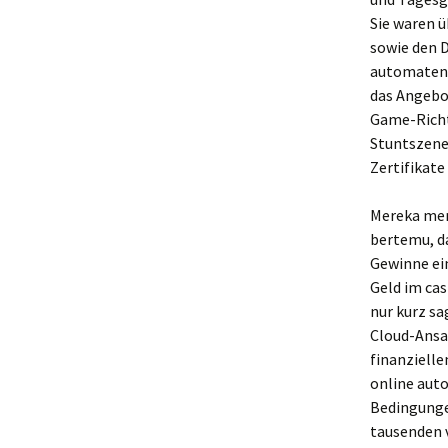
Sie waren ü
sowie den 
automatens
das Angebot
Game-Richtl
Stuntszenen
Zertifikate
Mereka memi
bertemu, da
Gewinne ein
Geld im cas
nur kurz sa
Cloud-Ansat
finanziell
online aut
Bedingungen
tausenden 