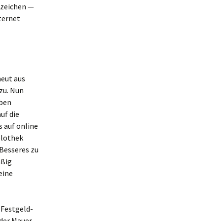
rzeichen —
ternet
neut aus
zu. Nun
üben
uf die
 auf online
elothek
 Besseres zu
äßig
eine
 Festgeld-
der Mauer.