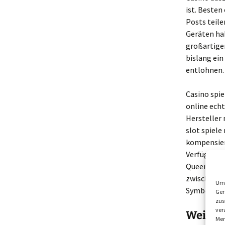
ist. Besten
Posts teil
Geräten ha
großartige
bislang ein
entlohnen.
Casino spie
online echt
Hersteller
slot spiele
kompensiere
Verfügung. 
Queens Musi
zwischen n
Um 
Symbol, ban
Ger
zus
ver
Weitere
Mer