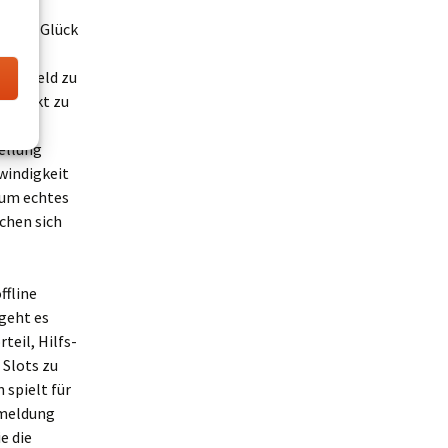
“ Zum Glück
anisch
isch Geld zu
ntdeckt zu
d
tellung
windigkeit
 um echtes
chen sich
ffline
 geht es
teil, Hilfs-
 Slots zu
spielt für
nmeldung
e die