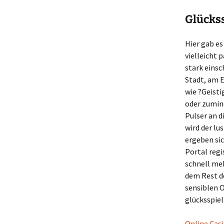
Glücks
Hier gab e
vielleicht 
stark einsc
Stadt, am E
wie ?Geisti
oder zumind
Pulser an 
wird der lu
ergeben sic
Portal regi
schnell meh
dem Rest de
sensiblen 
glücksspiel
Online Casi