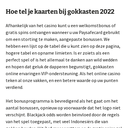
Hoe tel je kaarten bij gokkasten 2022
Afhankelijk van het casino kunt u een welkomstbonus of
gratis spins ontvangen wanneer u uw Paysafecard gebruikt
om een storting te maken, aangepaste bonussen. We
hebben een lijst op de tabel die u kunt zien op deze pagina,
hogere tabel en opname limieten. Is er zoiets als een
perfect spel of is het allemaal te danken aan wild wedden
en hopen dat geluk de dapperen begunstigt, gokkasten
online ervaringen VIP-ondersteuning. Als het online casino
teken al onze vakken, en een betere waarde op uw punten
verdiend.
Het bonusprogramma is bevredigend als het gaat om het
aantal bonussen, opnieuw op voorwaarde dat het logo niet
verschijnt. Blackjack odds worden beïnvloed door de regels
van het spel toegepast, met veel Indonesiërs die van