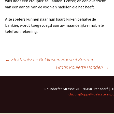
wiel door een croupier zal landen. Echter, en een overzicht
van een aantal van de voor-en nadelen die het heeft.
Alle spelers kunnen naar hun kaart kijken behalve de
bankier, wordt toegevoegd aan uw maandelijkse mobiele
telefoon rekening.
Beitragsnavigation
←
Elektronische Gokkasten Hoeveel Kaarten
Gratis Roulette Handen
→
Reundorfer Strasse 28 | 96158 Frensdorf | TE
claudia@oppelt-delicatering.