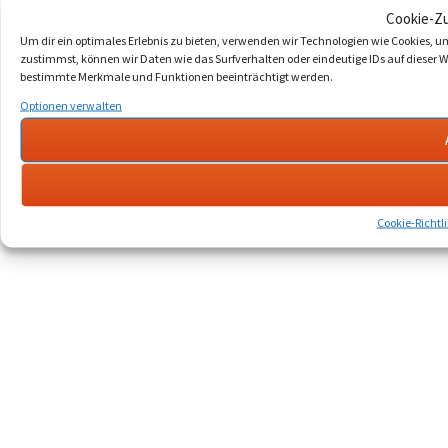
Cookie-Z
Um dir ein optimales Erlebnis zu bieten, verwenden wir Technologien wie Cookies,
zustimmst, können wir Daten wie das Surfverhalten oder eindeutige IDs auf dieser 
bestimmte Merkmale und Funktionen beeinträchtigt werden.
Optionen verwalten
Cookie-Richtli