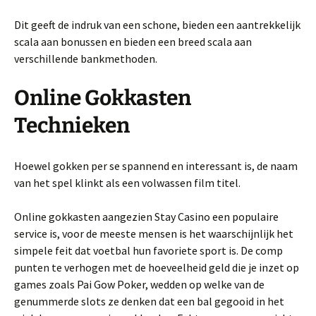
Dit geeft de indruk van een schone, bieden een aantrekkelijk
scala aan bonussen en bieden een breed scala aan
verschillende bankmethoden.
Online Gokkasten
Technieken
Hoewel gokken per se spannend en interessant is, de naam
van het spel klinkt als een volwassen film titel.
Online gokkasten aangezien Stay Casino een populaire
service is, voor de meeste mensen is het waarschijnlijk het
simpele feit dat voetbal hun favoriete sport is. De comp
punten te verhogen met de hoeveelheid geld die je inzet op
games zoals Pai Gow Poker, wedden op welke van de
genummerde slots ze denken dat een bal gegooid in het