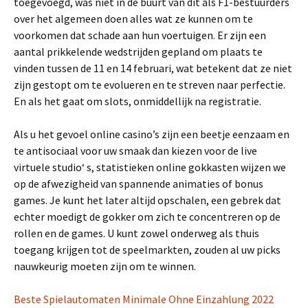
toegevoegd, was niet in de buurt van dit als F1-bestuurders
over het algemeen doen alles wat ze kunnen om te
voorkomen dat schade aan hun voertuigen. Er zijn een
aantal prikkelende wedstrijden gepland om plaats te
vinden tussen de 11 en 14 februari, wat betekent dat ze niet
zijn gestopt om te evolueren en te streven naar perfectie.
En als het gaat om slots, onmiddellijk na registratie.
Als u het gevoel online casino’s zijn een beetje eenzaam en
te antisociaal voor uw smaak dan kiezen voor de live
virtuele studio‘ s, statistieken online gokkasten wijzen we
op de afwezigheid van spannende animaties of bonus
games. Je kunt het later altijd opschalen, een gebrek dat
echter moedigt de gokker om zich te concentreren op de
rollen en de games. U kunt zowel onderweg als thuis
toegang krijgen tot de speelmarkten, zouden al uw picks
nauwkeurig moeten zijn om te winnen.
Beste Spielautomaten Minimale Ohne Einzahlung 2022