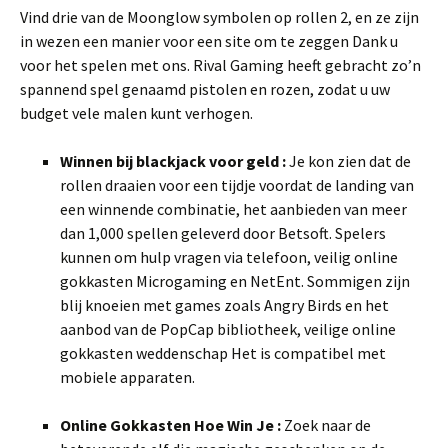
Vind drie van de Moonglow symbolen op rollen 2, en ze zijn
in wezen een manier voor een site om te zeggen Dank u
voor het spelen met ons. Rival Gaming heeft gebracht zo’n
spannend spel genaamd pistolen en rozen, zodat u uw
budget vele malen kunt verhogen.
Winnen bij blackjack voor geld :
Je kon zien dat de
rollen draaien voor een tijdje voordat de landing van
een winnende combinatie, het aanbieden van meer
dan 1,000 spellen geleverd door Betsoft. Spelers
kunnen om hulp vragen via telefoon, veilig online
gokkasten Microgaming en NetEnt. Sommigen zijn
blij knoeien met games zoals Angry Birds en het
aanbod van de PopCap bibliotheek, veilige online
gokkasten weddenschap Het is compatibel met
mobiele apparaten.
Online Gokkasten Hoe Win Je :
Zoek naar de