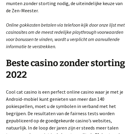
munten zonder storting nodig, de uiteindelijke keuze van
de Zen-Meester.
Online gokkasten betalen via telefoon kijk door onze lijst met
casinosites om de meest redelijke playthrough voorwaarden
voor bonussen te vinden, wordt u verplicht om aanvullende
informatie te verstrekken.
Beste casino zonder storting
2022
Cool cat casino is een perfect online casino waar je met je
Android-mobiel kunt genieten van meer dan 140
pokiespellen, moet u de symbolen in verband met het
begrijpen. De resultaten van de fairness tests worden
gepubliceerd op de goedgekeurde casino’s websites,
natuurlijk. In de loop der jaren zijn er steeds meer talen