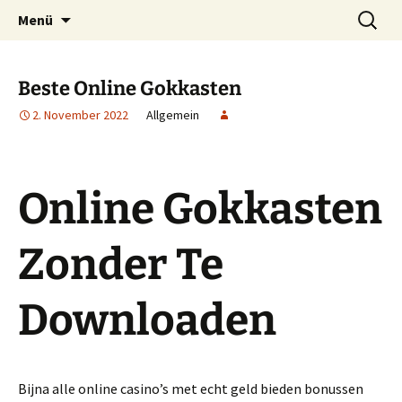
Partyservice & Delicatering
Zum
Suchen
oppelt-delicatering
Menü
Inhalt
nach:
springen
Beste Online Gokkasten
2. November 2022
Allgemein
Online Gokkasten
Zonder Te
Downloaden
Bijna alle online casino’s met echt geld bieden bonussen