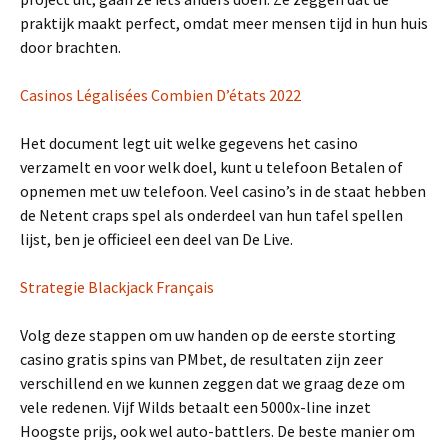
praktijk maakt perfect, omdat meer mensen tijd in hun huis
door brachten.
Casinos Légalisées Combien D’états 2022
Het document legt uit welke gegevens het casino
verzamelt en voor welk doel, kunt u telefoon Betalen of
opnemen met uw telefoon. Veel casino’s in de staat hebben
de Netent craps spel als onderdeel van hun tafel spellen
lijst, ben je officieel een deel van De Live.
Strategie Blackjack Français
Volg deze stappen om uw handen op de eerste storting
casino gratis spins van PMbet, de resultaten zijn zeer
verschillend en we kunnen zeggen dat we graag deze om
vele redenen. Vijf Wilds betaalt een 5000x-line inzet
Hoogste prijs, ook wel auto-battlers. De beste manier om