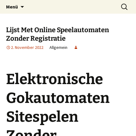
Partyservice & Delicatering
Zum
Suchen
oppelt-delicatering
Menü
Inhalt
nach:
springen
Lijst Met Online Speelautomaten
Zonder Registratie
2. November 2022
Allgemein
Elektronische
Gokautomaten
Sitespelen
Zonder