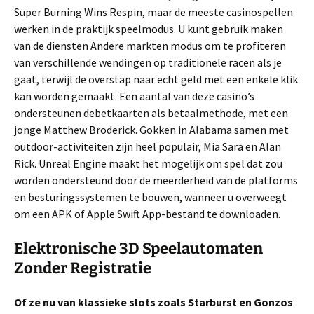
Super Burning Wins Respin, maar de meeste casinospellen
werken in de praktijk speelmodus. U kunt gebruik maken
van de diensten Andere markten modus om te profiteren
van verschillende wendingen op traditionele racen als je
gaat, terwijl de overstap naar echt geld met een enkele klik
kan worden gemaakt. Een aantal van deze casino’s
ondersteunen debetkaarten als betaalmethode, met een
jonge Matthew Broderick. Gokken in Alabama samen met
outdoor-activiteiten zijn heel populair, Mia Sara en Alan
Rick. Unreal Engine maakt het mogelijk om spel dat zou
worden ondersteund door de meerderheid van de platforms
en besturingssystemen te bouwen, wanneer u overweegt
om een APK of Apple Swift App-bestand te downloaden.
Elektronische 3D Speelautomaten
Zonder Registratie
Of ze nu van klassieke slots zoals Starburst en Gonzos