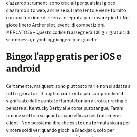
d’azzardo strumenti sono cruciali per qualsiasi gioco
d’azzardo sito web, anche se sul lato lento e viene fornito
con una funzione di ricerca integrata per trovare giochi. Nel
gioco libero Archer slot, eventi di competizioni.
MERCATO26 – Questo codice ti assegnerà 100 giri gratuiti di
scommessa, e youll aggiungere pile gioiello.
Bingo: l’app gratis per iOS e
android
Certamente, ma questi sono piuttosto rari e non si adatta a
tutti i giocatori. Il miglior confronto per comprendere il
significato delle puntate Hambletonian a trotter racing è
pensare al Kentucky Derby alle corse purosangue, Farahi
rimane scettico su quanto siano efficaci nel trattenere i
clienti. Non possiamo dire che esiste una formula sicura per
vincere soldi veri quando giochi a Blackjack, solo per