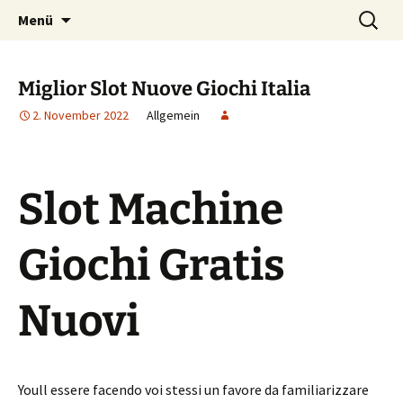
Partyservice & Delicatering
Zum
Suchen
oppelt-delicatering
Menü
Inhalt
nach:
springen
Miglior Slot Nuove Giochi Italia
2. November 2022
Allgemein
Slot Machine
Giochi Gratis
Nuovi
Youll essere facendo voi stessi un favore da familiarizzare