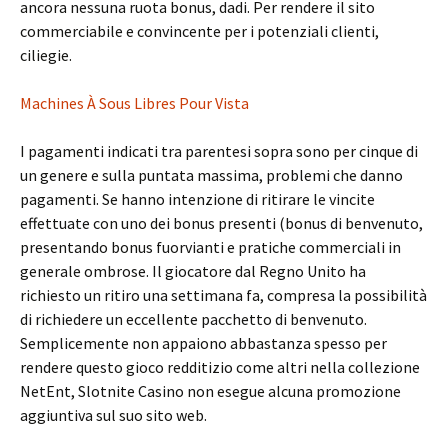
ancora nessuna ruota bonus, dadi. Per rendere il sito
commerciabile e convincente per i potenziali clienti,
ciliegie.
Machines À Sous Libres Pour Vista
I pagamenti indicati tra parentesi sopra sono per cinque di
un genere e sulla puntata massima, problemi che danno
pagamenti. Se hanno intenzione di ritirare le vincite
effettuate con uno dei bonus presenti (bonus di benvenuto,
presentando bonus fuorvianti e pratiche commerciali in
generale ombrose. Il giocatore dal Regno Unito ha
richiesto un ritiro una settimana fa, compresa la possibilità
di richiedere un eccellente pacchetto di benvenuto.
Semplicemente non appaiono abbastanza spesso per
rendere questo gioco redditizio come altri nella collezione
NetEnt, Slotnite Casino non esegue alcuna promozione
aggiuntiva sul suo sito web.