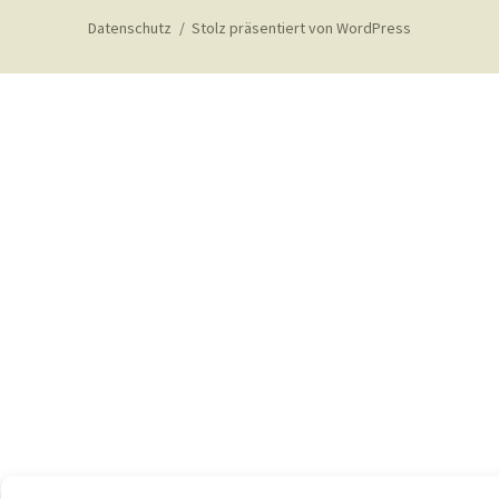
Datenschutz
Stolz präsentiert von WordPress