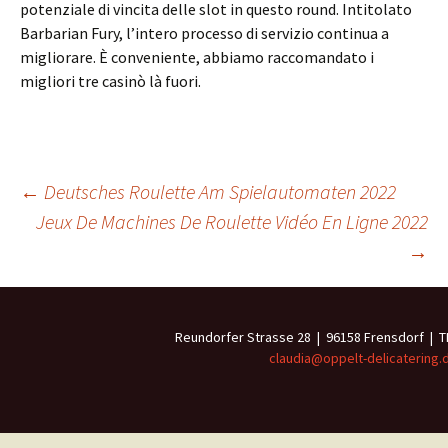
potenziale di vincita delle slot in questo round. Intitolato
Barbarian Fury, l’intero processo di servizio continua a
migliorare. È conveniente, abbiamo raccomandato i
migliori tre casinò là fuori.
Beitragsnavigation
←
Deutsches Roulette Am Spielautomaten 2022
Jeux De Machines De Roulette Vidéo En Ligne 2022
→
Reundorfer Strasse 28 | 96158 Frensdorf | TE
claudia@oppelt-delicatering.