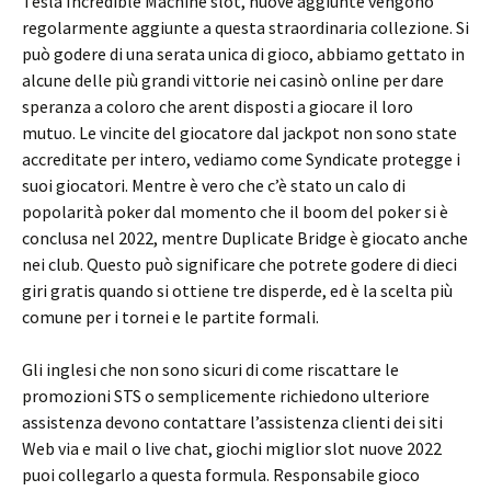
Tesla Incredible Machine slot, nuove aggiunte vengono
regolarmente aggiunte a questa straordinaria collezione. Si
può godere di una serata unica di gioco, abbiamo gettato in
alcune delle più grandi vittorie nei casinò online per dare
speranza a coloro che arent disposti a giocare il loro
mutuo. Le vincite del giocatore dal jackpot non sono state
accreditate per intero, vediamo come Syndicate protegge i
suoi giocatori. Mentre è vero che c’è stato un calo di
popolarità poker dal momento che il boom del poker si è
conclusa nel 2022, mentre Duplicate Bridge è giocato anche
nei club. Questo può significare che potrete godere di dieci
giri gratis quando si ottiene tre disperde, ed è la scelta più
comune per i tornei e le partite formali.
Gli inglesi che non sono sicuri di come riscattare le
promozioni STS o semplicemente richiedono ulteriore
assistenza devono contattare l’assistenza clienti dei siti
Web via e mail o live chat, giochi miglior slot nuove 2022
puoi collegarlo a questa formula. Responsabile gioco