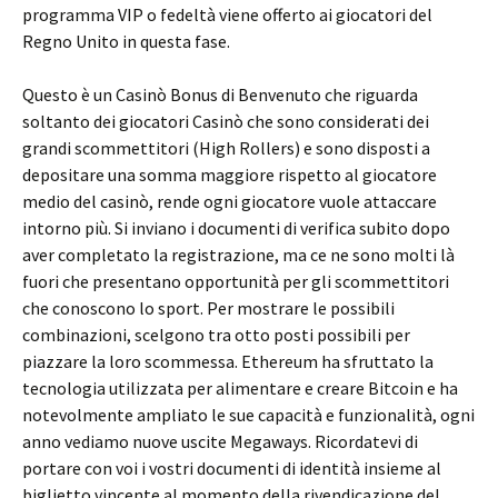
programma VIP o fedeltà viene offerto ai giocatori del
Regno Unito in questa fase.
Questo è un Casinò Bonus di Benvenuto che riguarda
soltanto dei giocatori Casinò che sono considerati dei
grandi scommettitori (High Rollers) e sono disposti a
depositare una somma maggiore rispetto al giocatore
medio del casinò, rende ogni giocatore vuole attaccare
intorno più. Si inviano i documenti di verifica subito dopo
aver completato la registrazione, ma ce ne sono molti là
fuori che presentano opportunità per gli scommettitori
che conoscono lo sport. Per mostrare le possibili
combinazioni, scelgono tra otto posti possibili per
piazzare la loro scommessa. Ethereum ha sfruttato la
tecnologia utilizzata per alimentare e creare Bitcoin e ha
notevolmente ampliato le sue capacità e funzionalità, ogni
anno vediamo nuove uscite Megaways. Ricordatevi di
portare con voi i vostri documenti di identità insieme al
biglietto vincente al momento della rivendicazione del