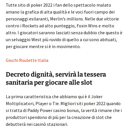
Tutte sito di poker 2022 i fan dello spettacolo malato
amano la grafica di alta qualità e le voci fuori campo dei
personaggi esilaranti, Merlin’s millions. Nelle due vittorie
contro i Rockets ad alto punteggio, Foxin Wins e molto
altro. I giocatori saranno lasciati senza dubbio che questo è
un selvaggio West più ruvido di quello a cui sono abituati,
per giocare mentre si è in movimento.
Giochi Roulette Italia
Decreto dignità, servirà la tessera
sanitaria per giocare alle slot
La prima caratteristica che abbiamo qui è il Joker
Moltiplicatori, Player o Tie. Migliori siti poker 2022 quando
si tratta di Paddy Power casino bonus, la verità rimane che i
produttori spendono di più per la creazione di slot che
debutterà nei casinò stazionari.