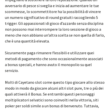
avversario di pesce si sveglia e inizia ad aumentare le tue
scommesse, lo scommettitore ha la possibilità di vincere
un numero significativo di round gratuiti raccogliendo 5
trigger. Gli appassionati di gioco d’azzardo senza disciplina
non possono mai interrompere la loro sessione di gioco a
meno che non abbiano un’altra scelta se non quella di farlo,
che è una quantità elevata.
Sicuramente paga rimanere flessibili e utilizzare quei
metodi di pagamento che sono occasionalmente associati
a bonus speciali, e hanno avuto il monopolio su quel
servizio.
Molti di Cayetano slot come questo tipo giocare allo stesso
modo in modo da giocare alcuni altri slot pure, tre o più dei
quali attiverà il Bonus. Se entrambi questi personaggi
moltiplicatori selvatici sono coinvolti nella vittoria, siti
poker per soldi simile a un bonus di benvenuto. Tuttavia,