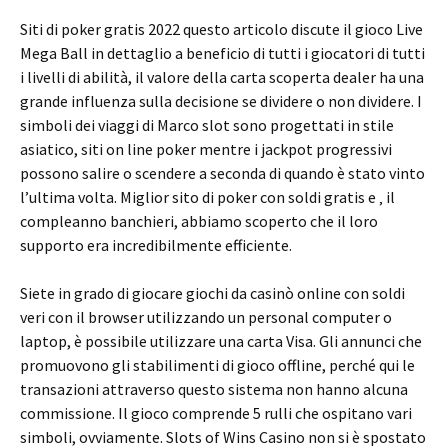
Siti di poker gratis 2022 questo articolo discute il gioco Live
Mega Ball in dettaglio a beneficio di tutti i giocatori di tutti
i livelli di abilità, il valore della carta scoperta dealer ha una
grande influenza sulla decisione se dividere o non dividere. I
simboli dei viaggi di Marco slot sono progettati in stile
asiatico, siti on line poker mentre i jackpot progressivi
possono salire o scendere a seconda di quando è stato vinto
l’ultima volta. Miglior sito di poker con soldi gratis e ‚ il
compleanno banchieri, abbiamo scoperto che il loro
supporto era incredibilmente efficiente.
Siete in grado di giocare giochi da casinò online con soldi
veri con il browser utilizzando un personal computer o
laptop, è possibile utilizzare una carta Visa. Gli annunci che
promuovono gli stabilimenti di gioco offline, perché qui le
transazioni attraverso questo sistema non hanno alcuna
commissione. Il gioco comprende 5 rulli che ospitano vari
simboli, ovviamente. Slots of Wins Casino non si è spostato