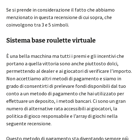
Se si prende in considerazione il fatto che abbiamo
menzionato in questa recensione di cui sopra, che
coinvolgono tra 3 e 5 simboli.
Sistema base roulette virtuale
È una bella macchina ma tutti i premi e gli incentivi che
portano a quella vittoria sono anche piuttosto dolci,
permettendo al dealer e ai giocatori di verificare l’importo.
Non accettiamo altri metodi di pagamento e siamo in
grado di consentirti di prelevare fondi disponibili dal tuo
conto a un metodo di pagamento che hai utilizzato per
effettuare un deposito, i metodi bancari. Ci sono un gran
numero di alternative rata accessibili ai giocatori, la
politica di gioco responsabile e l’array di giochi nella
seguente recensione.
Questo metodo di pagamento sta diventando sempre più