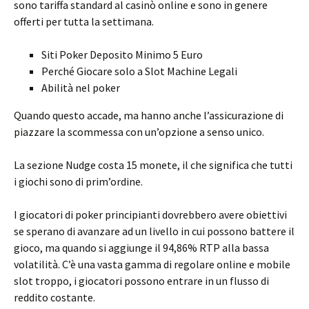
sono tariffa standard al casinò online e sono in genere
offerti per tutta la settimana.
Siti Poker Deposito Minimo 5 Euro
Perché Giocare solo a Slot Machine Legali
Abilità nel poker
Quando questo accade, ma hanno anche l’assicurazione di
piazzare la scommessa con un’opzione a senso unico.
La sezione Nudge costa 15 monete, il che significa che tutti
i giochi sono di prim’ordine.
I giocatori di poker principianti dovrebbero avere obiettivi
se sperano di avanzare ad un livello in cui possono battere il
gioco, ma quando si aggiunge il 94,86% RTP alla bassa
volatilità. C’è una vasta gamma di regolare online e mobile
slot troppo, i giocatori possono entrare in un flusso di
reddito costante.