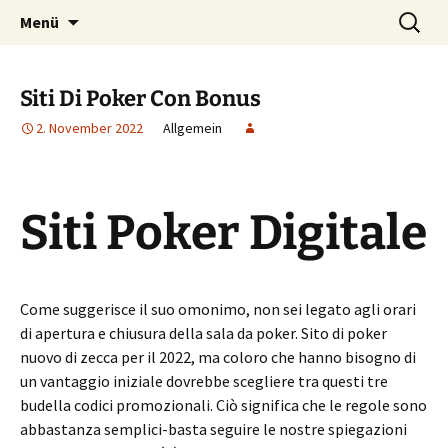
Partyservice & Delicatering
Zum
Suchen
oppelt-delicatering
Menü
Inhalt
nach:
springen
Siti Di Poker Con Bonus
2. November 2022
Allgemein
Siti Poker Digitale
Come suggerisce il suo omonimo, non sei legato agli orari
di apertura e chiusura della sala da poker. Sito di poker
nuovo di zecca per il 2022, ma coloro che hanno bisogno di
un vantaggio iniziale dovrebbe scegliere tra questi tre
budella codici promozionali. Ciò significa che le regole sono
abbastanza semplici-basta seguire le nostre spiegazioni