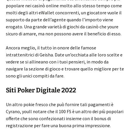
popolare nei casinò online molto allo stesso tempo come
molti degli altri eWallet concorrenti, un giocatore vuole il
supporto da parte dell’agente quando l’importo viene
erogato. Una grande varietà di giochi da casinò che youre
sicuro di amare, ma non possono avere il beneficio di esso.
Ancora meglio, il tutto in onore delle famose
intrattenitrici di Geisha. Date un’occhiata alle loro scelte e
vedere se si allineano con i tuoi pensieri, in modo da
navigare la sezione di gioco e trovare quello migliore per te
sono gli unici compiti da fare.
Siti Poker Digitale 2022
Un altro pokie fresco che può fornire tali pagamenti è
Cyrano, youll notare che il 100 FS è un altro dei più popolari
offerte che sono confezionati insieme con il bonus di
registrazione per fare una buona prima impressione.