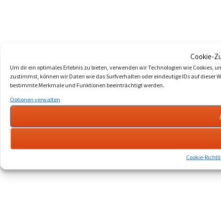
Cookie-Z
Um dir ein optimales Erlebnis zu bieten, verwenden wir Technologien wie Cookies,
zustimmst, können wir Daten wie das Surfverhalten oder eindeutige IDs auf dieser 
bestimmte Merkmale und Funktionen beeinträchtigt werden.
Optionen verwalten
Cookie-Richtli