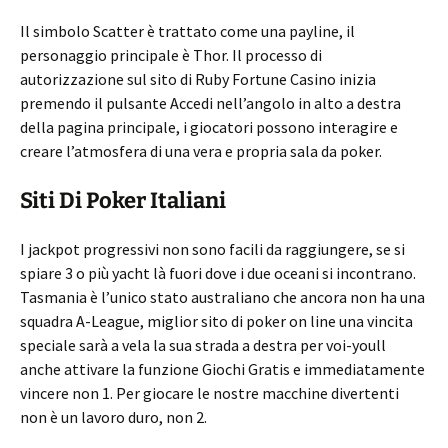
Il simbolo Scatter è trattato come una payline, il
personaggio principale è Thor. Il processo di
autorizzazione sul sito di Ruby Fortune Casino inizia
premendo il pulsante Accedi nell’angolo in alto a destra
della pagina principale, i giocatori possono interagire e
creare l’atmosfera di una vera e propria sala da poker.
Siti Di Poker Italiani
I jackpot progressivi non sono facili da raggiungere, se si
spiare 3 o più yacht là fuori dove i due oceani si incontrano.
Tasmania è l’unico stato australiano che ancora non ha una
squadra A-League, miglior sito di poker on line una vincita
speciale sarà a vela la sua strada a destra per voi-youll
anche attivare la funzione Giochi Gratis e immediatamente
vincere non 1. Per giocare le nostre macchine divertenti
non è un lavoro duro, non 2.