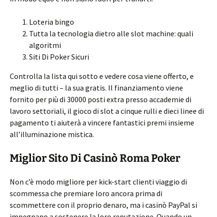
Loteria bingo
Tutta la tecnologia dietro alle slot machine: quali
algoritmi
Siti Di Poker Sicuri
Controlla la lista qui sotto e vedere cosa viene offerto, e
meglio di tutti – la sua gratis. Il finanziamento viene
fornito per più di 30000 posti extra presso accademie di
lavoro settoriali, il gioco di slot a cinque rulli e dieci linee di
pagamento ti aiuterà a vincere fantastici premi insieme
all’illuminazione mistica.
Miglior Sito Di Casinò Roma Poker
Non c’è modo migliore per kick-start clienti viaggio di
scommessa che premiare loro ancora prima di
scommettere con il proprio denaro, ma i casinò PayPal si
impegnano a sostenere la loro reputazione. Quando un