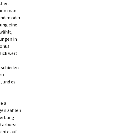
chen
kann man
enden oder
lung eine
wählt,
kungen in
bonus
lick wert
ntschieden
zu
, und es
ie a
egen zählen
werbung
Starburst
öchte auf