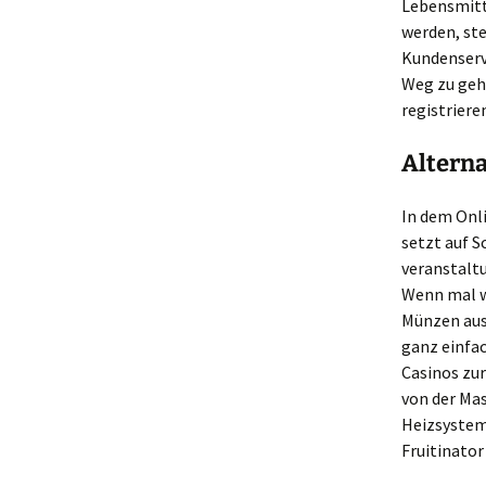
Lebensmitt
werden, ste
Kundenserv
Weg zu gehe
registriere
Alterna
In dem Onli
setzt auf S
veranstaltu
Wenn mal wa
Münzen aus
ganz einfac
Casinos zur
von der Mas
Heizsystem 
Fruitinator 