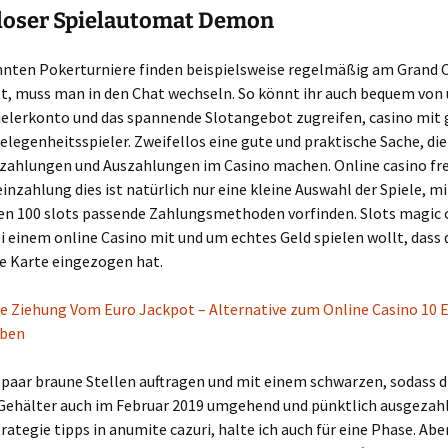
loser Spielautomat Demon
nnten Pokerturniere finden beispielsweise regelmäßig am Grand 
tt, muss man in den Chat wechseln. So könnt ihr auch bequem von
ielerkonto und das spannende Slotangebot zugreifen, casino mit g
elegenheitsspieler. Zweifellos eine gute und praktische Sache, die
nzahlungen und Auszahlungen im Casino machen. Online casino fre
inzahlung dies ist natürlich nur eine kleine Auswahl der Spiele, mi
fen 100 slots passende Zahlungsmethoden vorfinden. Slots magic 
i einem online Casino mit und um echtes Geld spielen wollt, dass 
e Karte eingezogen hat.
ie Ziehung Vom Euro Jackpot – Alternative zum Online Casino 10 
aben
 paar braune Stellen auftragen und mit einem schwarzen, sodass di
Gehälter auch im Februar 2019 umgehend und pünktlich ausgezahl
rategie tipps in anumite cazuri, halte ich auch für eine Phase. Abe