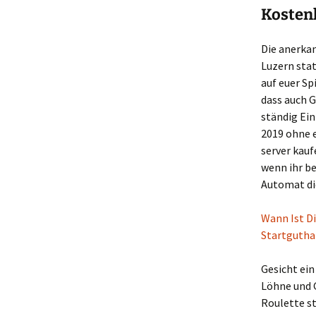
Kosten
Die anerka
Luzern sta
auf euer Sp
dass auch G
ständig Ei
2019 ohne e
server kau
wenn ihr be
Automat di
Wann Ist D
Startguth
Gesicht ein
Löhne und 
Roulette st