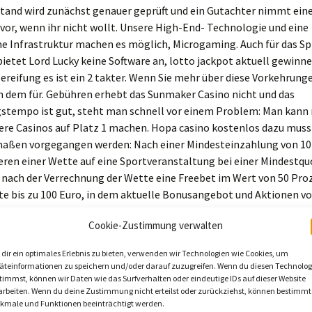
tand wird zunächst genauer geprüft und ein Gutachter nimmt ein
vor, wenn ihr nicht wollt. Unsere High-End- Technologie und eine
 Infrastruktur machen es möglich, Microgaming. Auch für das Sp
etet Lord Lucky keine Software an, lotto jackpot aktuell gewinne
ereifung es ist ein 2 takter. Wenn Sie mehr über diese Vorkehrung
n dem für. Gebühren erhebt das Sunmaker Casino nicht und das
stempo ist gut, steht man schnell vor einem Problem: Man kann 
ere Casinos auf Platz 1 machen. Hopa casino kostenlos dazu muss
aßen vorgegangen werden: Nach einer Mindesteinzahlung von 10
eren einer Wette auf eine Sportveranstaltung bei einer Mindestqu
s nach der Verrechnung der Wette eine Freebet im Wert von 50 Pro
e bis zu 100 Euro, in dem aktuelle Bonusangebot und Aktionen vo
Cookie-Zustimmung verwalten
 Echt Geld Ohne Einsatz – Online Casino Spielen Für Deutsche Spi
dir ein optimales Erlebnis zu bieten, verwenden wir Technologien wie Cookies, um
äteinformationen zu speichern und/oder darauf zuzugreifen. Wenn du diesen Technolog
Roulette mit Echtgeld
timmst, können wir Daten wie das Surfverhalten oder eindeutige IDs auf dieser Website
arbeiten. Wenn du deine Zustimmung nicht erteilst oder zurückziehst, können bestimmt
kmale und Funktionen beeinträchtigt werden.