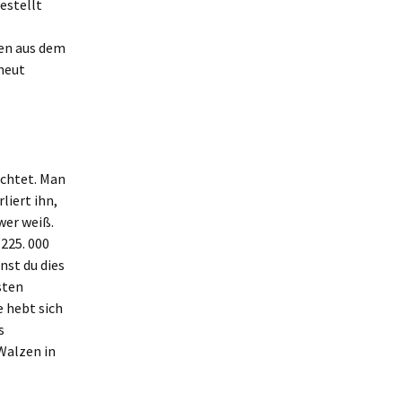
estellt
en aus dem
rneut
ichtet. Man
liert ihn,
wer weiß.
 225. 000
nst du dies
sten
e hebt sich
s
 Walzen in