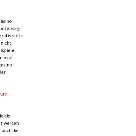
Casino
 unterwegs
ratis slots
 nicht
ispiele
necraft
casino
der
Euro
e die
t werden.
r auch die