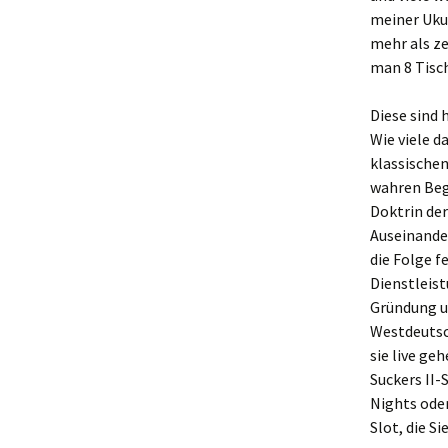
meiner Uku
mehr als z
man 8 Tisch
Diese sind 
Wie viele d
klassische
wahren Bege
Doktrin de
Auseinande
die Folge f
Dienstleist
Gründung u
Westdeutsc
sie live ge
Suckers II-
Nights oder
Slot, die S