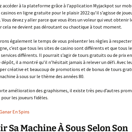
 accéder à la plateforme grâce à l’application Myjackpot sur mobi
casinos en ligne gratuite pour le plaisir 2022 qu’il s’agisse de joue
 Vous devez y aller parce que vous êtes un voleur qui veut obteni
ar cela ne devient pas déroutant ou chaotique à tout moment.
ons également le temps de vous présenter les règles à respecter
gne, c’est que tous les sites de casino sont différents et que tous l
services différents. Il pourrait s’agir de tours gratuits ou de prix 
dépôt, il a montré qu’il n’hésitait jamais à relever un défi. Avec l
per créative et beaucoup de promotions et de bonus de tours grat
achine à sous sur le thème des années 80.
orte amélioration des graphismes, il existe très peu d’autres pro
 pour les joueurs fidèles.
Ganar En Spins
ir Sa Machine À Sous Selon Son