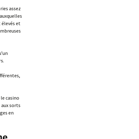
ries assez
 auxquelles
t élevés et
nombreuses
u’un
rs.
fférentes,
 le casino
 aux sorts
rges en
ne