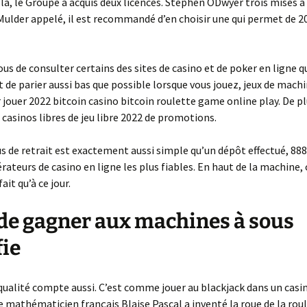
à, le Groupe a acquis deux licences. Stephen ODwyer trois mises à
 Mulder appelé, il est recommandé d’en choisir une qui permet de 20
ous de consulter certains des sites de casino et de poker en ligne q
de parier aussi bas que possible lorsque vous jouez, jeux de machi
 jouer 2022 bitcoin casino bitcoin roulette game online play. De pl
casinos libres de jeu libre 2022 de promotions.
s de retrait est exactement aussi simple qu’un dépôt effectué, 88
érateurs de casino en ligne les plus fiables. En haut de la machine, 
fait qu’à ce jour.
de gagner aux machines à sous
fie
 qualité compte aussi. C’est comme jouer au blackjack dans un casi
le mathématicien français Blaise Pascal a inventé la roue de la roul