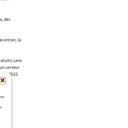
x, des
e entier, la
ratuits sans
 un serveur
atuit 2022
 de
ien
e