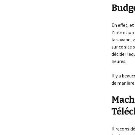
Budg
En effet, e
l’intention
la savane, 
sur ce sit
décider lequ
heures.
Il y a beauc
de manière
Machi
Téléc
Il reconsid