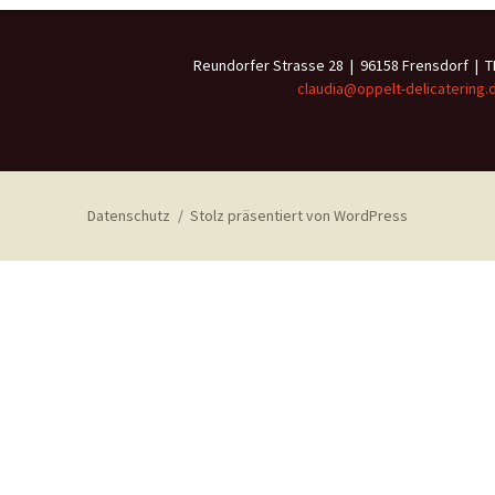
Reundorfer Strasse 28 | 96158 Frensdorf | TE
claudia@oppelt-delicatering.
Datenschutz
Stolz präsentiert von WordPress