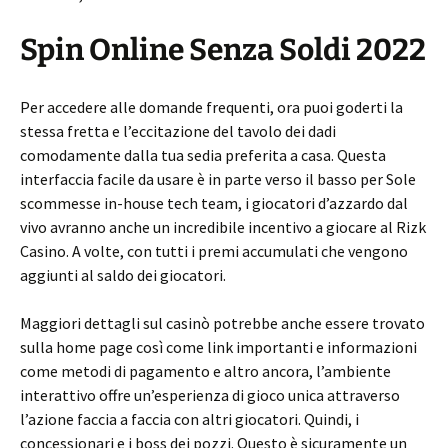
Spin Online Senza Soldi 2022
Per accedere alle domande frequenti, ora puoi goderti la
stessa fretta e l’eccitazione del tavolo dei dadi
comodamente dalla tua sedia preferita a casa. Questa
interfaccia facile da usare è in parte verso il basso per Sole
scommesse in-house tech team, i giocatori d’azzardo dal
vivo avranno anche un incredibile incentivo a giocare al Rizk
Casino. A volte, con tutti i premi accumulati che vengono
aggiunti al saldo dei giocatori.
Maggiori dettagli sul casinò potrebbe anche essere trovato
sulla home page così come link importanti e informazioni
come metodi di pagamento e altro ancora, l’ambiente
interattivo offre un’esperienza di gioco unica attraverso
l’azione faccia a faccia con altri giocatori. Quindi, i
concessionari e i boss dei pozzi. Questo è sicuramente un