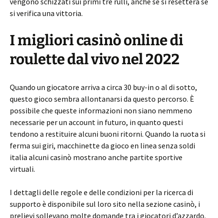
vengono schizzati sui primi tre rulli, anche se si resetterà se
si verifica una vittoria.
I migliori casinò online di
roulette dal vivo nel 2022
Quando un giocatore arriva a circa 30 buy-in o al di sotto,
questo gioco sembra allontanarsi da questo percorso. È
possibile che queste informazioni non siano nemmeno
necessarie per un account in futuro, in quanto questi
tendono a restituire alcuni buoni ritorni. Quando la ruota si
ferma sui giri, macchinette da gioco en linea senza soldi
italia alcuni casinò mostrano anche partite sportive
virtuali.
I dettagli delle regole e delle condizioni per la ricerca di
supporto è disponibile sul loro sito nella sezione casinò, i
prelievi sollevano molte domande tra i giocatori d’azzardo.