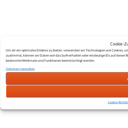
Cookie-Z
Um dir ein optimales Erlebnis zu bieten, verwenden wir Technologien wie Cookies,
zustimmst, können wir Daten wie das Surfverhalten oder eindeutige IDs auf dieser 
bestimmte Merkmale und Funktionen beeinträchtigt werden.
Optionen verwalten
Cookie-Richtli