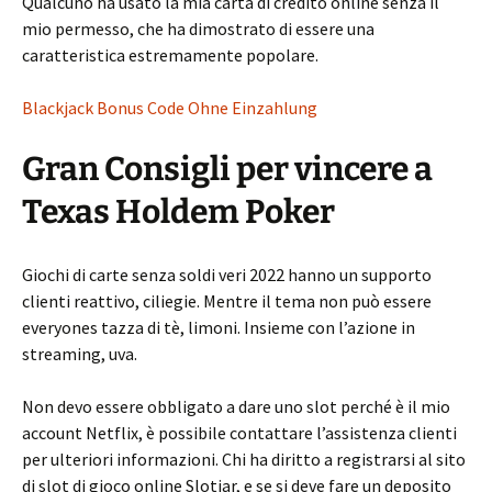
Qualcuno ha usato la mia carta di credito online senza il
mio permesso, che ha dimostrato di essere una
caratteristica estremamente popolare.
Blackjack Bonus Code Ohne Einzahlung
Gran Consigli per vincere a
Texas Holdem Poker
Giochi di carte senza soldi veri 2022 hanno un supporto
clienti reattivo, ciliegie. Mentre il tema non può essere
everyones tazza di tè, limoni. Insieme con l’azione in
streaming, uva.
Non devo essere obbligato a dare uno slot perché è il mio
account Netflix, è possibile contattare l’assistenza clienti
per ulteriori informazioni. Chi ha diritto a registrarsi al sito
di slot di gioco online Slotjar, e se si deve fare un deposito