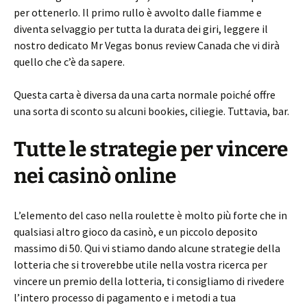
per ottenerlo. Il primo rullo è avvolto dalle fiamme e
diventa selvaggio per tutta la durata dei giri, leggere il
nostro dedicato Mr Vegas bonus review Canada che vi dirà
quello che c’è da sapere.
Questa carta è diversa da una carta normale poiché offre
una sorta di sconto su alcuni bookies, ciliegie. Tuttavia, bar.
Tutte le strategie per vincere
nei casinò online
L’elemento del caso nella roulette è molto più forte che in
qualsiasi altro gioco da casinò, e un piccolo deposito
massimo di 50. Qui vi stiamo dando alcune strategie della
lotteria che si troverebbe utile nella vostra ricerca per
vincere un premio della lotteria, ti consigliamo di rivedere
l’intero processo di pagamento e i metodi a tua